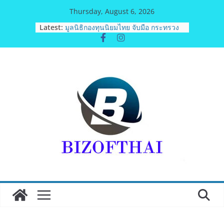
Skip
Thursday, August 6, 2026
to
Latest:
มูลนิธิกองทุนนิยมไทย จับมือ กระทรวง
content
วัฒนธรรม แถลงเปิดตัวโครงการ
ประกวดอัตลักษณ์อาหารภูมิภาค “รสถิ่น
ไทย” เฟ้นหาเมนูต้นตำรับ 4 ภูมิภาค ดัน
Soft Power สู่ระดับโลก
BEDO เดินหน้าจัดกิจกรรมเจรจาธุรกิจ
“BIO TRADE CONNECT 2026”ยกระดับ
ผลิตภัณฑ์ท้องถิ่นสู่ตลาดเชิงพาณิชย์
อย่างยั่งยืน
อดีตแข้งดังทีมชาติ ยุคบุกเบิก “วัดสุ
ทธิฯ”รวมพลงาน “สิงห์สะพานปลา” คืน
ถิ่น 8 ส.ค.นี้
“นายกแก้ว”จากยูยิตสูชนะขาดนั่งบอร์ด
การกีฬาเป็นสมัยที่สอง
เครือข่ายลดบริโภคเค็ม ผลิตกิจกรรมสื่อ
สร้างสรรค์บทเพลงรณรงค์เครือข่ายลด
เค็ม ชื่อเพลง “ด้วยความห่วงไต”