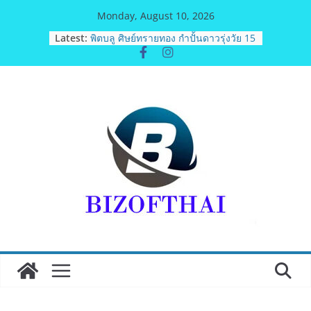
Skip
Monday, August 10, 2026
to
Latest:
พิตบลู ศิษย์ทรายทอง กำปั้นดาวรุ่งวัย 15
content
ปีตัวแทน จ.พะเยาควงกำปั้นชนะน็อค
ณัฐพัฒน์ ทองไสล กำปั้นรุ่นพี่วัย 19 ปี
ตัวแทน จ.สมุทรสาคร ผ่านเข้ารอบ 8
คนสุดท้ายมวยรอบโกลบอลเฮ้าส์ สู่
บัลลังก์โลก 108 ปอนด์ในศึกมวยไทย
SUPER CHAMP
เปิดม่าน “สุริยะเทวะ อวอร์ด 2026”
สะเทือนวงการ! ผุด “ตุ๊กตาทองคำ” แห่ง
คุณความดี มูลค่าต้นแบบกว่าแสนบาท
ระดมคนบันเทิง-นักธุรกิจไทยเทศร่วม
งานคับคั่ง
สวธ. จัดงานมหกรรมนิทรรศการศิลปะ
แห่งชาติ และแลกเปลี่ยนเรียนรู้ศิลปะ
นานาชาติ : Art Exchange 2026 เปิด
เวทีสร้างสรรค์ศิลปะไทยสู่สากล เชื่อม
โยงเครือข่ายศิลปินไทยและนานาชาติ
ททท. ภูมิภาคภาคตะวันออก ชูความ
สำเร็จ “Agent Fam Trip: Give & Go
East” ปลื้มผู้ประกอบการตอบรับเยี่ยม