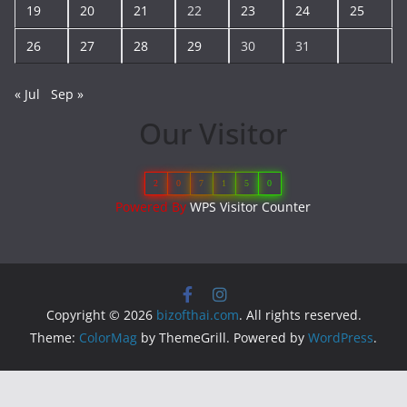
19
20
21
22
23
24
25
26
27
28
29
30
31
« Jul
Sep »
Our Visitor
2
0
7
1
5
0
Powered By
WPS Visitor Counter
Copyright © 2026
bizofthai.com
. All rights reserved.
Theme:
ColorMag
by ThemeGrill. Powered by
WordPress
.