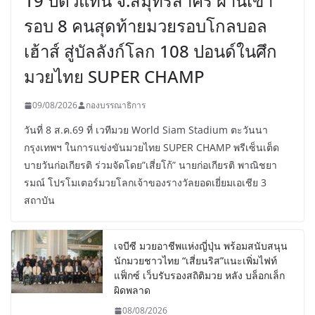
19 ปีตัวแทน จ.สมุทรสาคร ผ่านเข้า
รอบ 8 คนสุดท้ายมวยรอบโกลบอล
เฮ้าส์ สู่บัลลังก์โลก 108 ปอนด์ในศึก
มวยไทย SUPER CHAMP
09/08/2026
กองบรรณาธิการ
วันที่ 8 ส.ค.69 ที่ เวทีมวย World Siam Stadium ตะวันนา
กรุงเทพฯ ในการแข่งขันมวยไทย SUPER CHAMP พรีเซ็นเต็ด
บายวันก่อเกียรติ ร่วมจัดโดย”เสี่ยโก้” นายก่อเกียรติ พาณิชยา
รมณ์ โปรโมเตอร์มวยโลกเจ้าของรางวัลยอดเยี่ยมเอเชีย 3
สถาบัน
เจบีซี มวยอาชีพแห่งญี่ปุ่น พร้อมสนับสนุน
นักมวยชาวไทย “เสี่ยนริส”แนะเพิ่มไฟท์
แฟ็กซ์ เว็บรับรองสถิติมวย หลัง บล็อกเล็ก
ผิดพลาด
08/08/2026