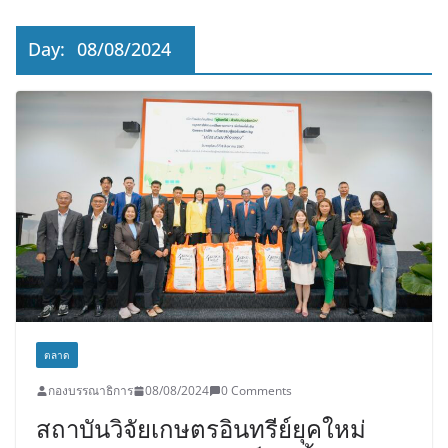
พร้อมต่อยอดขายแพ็กเกจ Corporate
กระตุ้นเศรษฐกิจ
Day:
08/08/2024
“เอกนิติ” เตือนบริษัทมหาชนที่ค้างชำระ
ค่าบริการวิชาชีพ ต้องเปิดเผยข้อมูลทาง
บัญชีอย่างถูกต้อง ระวังการนำส่งงบการ
เงินต่อ ก.ล.ต. โดยไม่แสดงภาระหนี้ตาม
ข้อเท็จจริง อาจเข้าข่ายรายงานข้อมูล
อันเป็นเท็จ
ตลาด
กองบรรณาธิการ
08/08/2024
0 Comments
สถาบันวิจัยเกษตรอินทรีย์ยุคใหม่