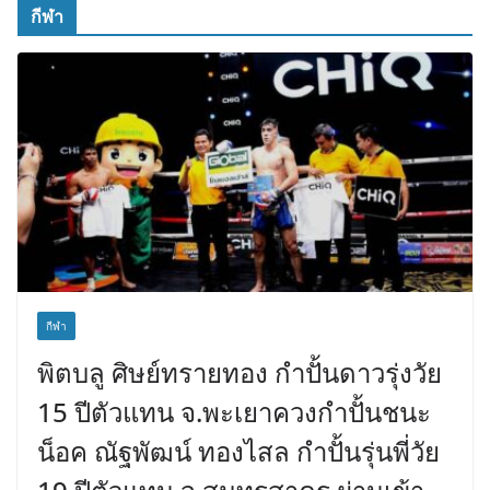
กีฬา
กีฬา
พิตบลู ศิษย์ทรายทอง กำปั้นดาวรุ่งวัย
15 ปีตัวแทน จ.พะเยาควงกำปั้นชนะ
น็อค ณัฐพัฒน์ ทองไสล กำปั้นรุ่นพี่วัย