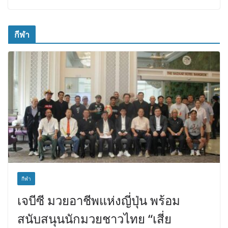
กีฬา
กีฬา
เจบีซี มวยอาชีพแห่งญี่ปุ่น พร้อม
สนับสนุนนักมวยชาวไทย “เสี่ย