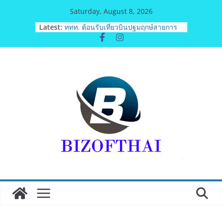
Skip
Saturday, August 8, 2026
to
Latest:
ททท. ต้อนรับเที่ยวบินปฐมฤกษ์สายการ
content
บิน TransNusa Airlines เส้นทาง
จาการ์ตา-กรุงเทพฯ เสริม Air
Connectivity ดึงนักท่องเที่ยวคุณภาพ
จากอินโดนีเซีย เริ่มเที่ยวแรกบินแรก 6
สิงหาคมนี้
ม.วลัยลักษณ์ จับมือ รพ.กรุงเทพสิริโรจน์
ยกระดับสารสนเทศการแพทย์-
เวชศาสตร์ป้องกัน สู่ศูนย์กลางภาคใต้
ตอนบน
รฟท. เปิดเวทีรับฟังความคิดเห็น
ประชาชน ครั้งที่ 2 โครงการรถไฟฟ้า
สายสีแดงเข้ม “วงเวียนใหญ่–มหาชัย”
เดินหน้าพัฒนาโครงการบนพื้นฐานข้อ
เท็จจริงและการมีส่วนร่วม
เจบีซี มวยอาชีพแห่งญี่ปุ่น พร้อม
สนับสนุนนักมวยชาวไทย “เสี่ยนริส”แนะ
เพิ่มไฟท์แฟ็กซ์ เว็บรับรองสถิติมวย หลัง
บล็อกเล็ก ผิดพลาด
ททท. เดินหน้ารุกตลาด Corporate