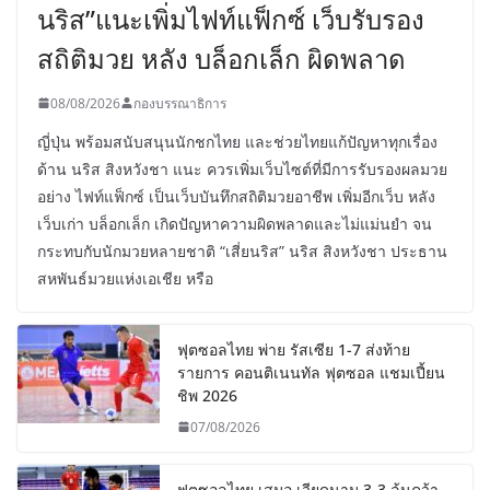
นริส”แนะเพิ่มไฟท์แฟ็กซ์ เว็บรับรอง
สถิติมวย หลัง บล็อกเล็ก ผิดพลาด
08/08/2026
กองบรรณาธิการ
ญี่ปุ่น พร้อมสนับสนุนนักชกไทย และช่วยไทยแก้ปัญหาทุกเรื่อง
ด้าน นริส สิงหวังชา แนะ ควรเพิ่มเว็บไซต์ที่มีการรับรองผลมวย
อย่าง ไฟท์แฟ็กซ์ เป็นเว็บบันทึกสถิติมวยอาชีพ เพิ่มอีกเว็บ หลัง
เว็บเก่า บล็อกเล็ก เกิดปัญหาความผิดพลาดและไม่แม่นยำ จน
กระทบกับนักมวยหลายชาติ “เสี่ยนริส” นริส สิงหวังชา ประธาน
สหพันธ์มวยแห่งเอเชีย หรือ
ฟุตซอลไทย พ่าย รัสเซีย 1-7 ส่งท้าย
รายการ คอนติเนนทัล ฟุตซอล แชมเปี้ยน
ชิพ 2026
07/08/2026
ฟุตซอลไทย เสมอ เวียดนาม 3-3 ลุ้นคว้า