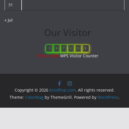
31
« Jul
Our Visitor
2
0
7
1
1
5
Powered By
WPS Visitor Counter
Copyright © 2026
bizofthai.com
. All rights reserved.
Theme:
ColorMag
by ThemeGrill. Powered by
WordPress
.