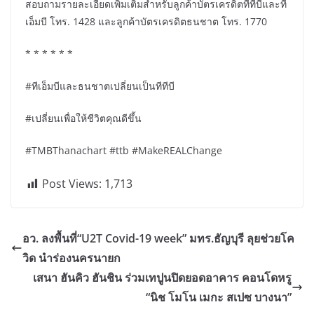
สอบถามรายละเอียดเพิ่มเติมสำหรับลูกค้าบัตรเครดิตทีทีบีและที
เอ็มบี โทร. 1428 และลูกค้าบัตรเครดิตธนชาต โทร. 1770
* * * * * *
#ทีเอ็มบีและธนชาตเปลี่ยนเป็นทีทีบี
#เปลี่ยนเพื่อให้ชีวิตคุณดีขึ้น
#TMBThanachart #ttb #MakeREALChange
Post Views:
1,713
อว. ลงพื้นที่“U2T Covid-19 week” มทร.ธัญบุรี ลุยช่วยโค
วิด นำร่องนครนายก
เสนา ฮันคิว ฮันชิน ร่วมเทปูนปิดยอดอาคาร คอนโดหรู
“นิช โมโน เมกะ สเปซ บางนา”