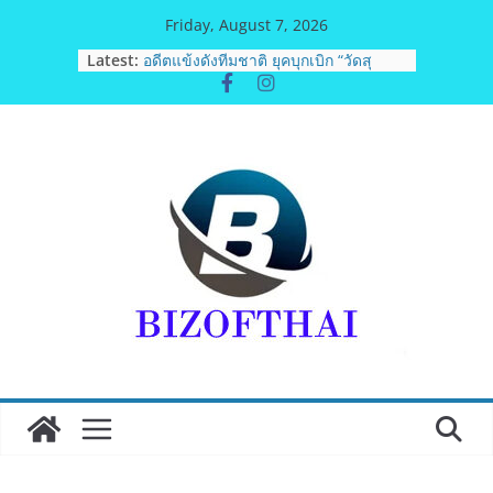
Skip
Friday, August 7, 2026
to
Latest:
อดีตแข้งดังทีมชาติ ยุคบุกเบิก “วัดสุ
content
ทธิฯ”รวมพลงาน “สิงห์สะพานปลา” คืน
ถิ่น 8 ส.ค.นี้
สตาร์ทวันนี้ Franchise Expo Thailand
& TESE 2026 วันที่ 6-9 ส.ค.69 ฮอลล์ 6-
8 เมืองทองธานีพบทัพธุรกิจ&แฟรนไชส์
ซัพพลายเออร์สินค้า เติมรายได้ช่วย
เศรษฐกิจไทย ลดใหญ่กว่า 250 บูธ คาด
เงินสะพัด 220 ลบ.
ฟุตซอลไทย เสมอ เวียดนาม 3-3 ลุ้นคว้า
แชมป์คอนติเนนทัล 2026 นัดสุดท้าย
มูลนิธิกองทุนนิยมไทย จับมือ กระทรวง
วัฒนธรรม แถลงเปิดตัวโครงการ
ประกวดอัตลักษณ์อาหารภูมิภาค “รสถิ่น
ไทย” เฟ้นหาเมนูต้นตำรับ 4 ภูมิภาค ดัน
Soft Power สู่ระดับโลก
BEDO เดินหน้าจัดกิจกรรมเจรจาธุรกิจ
“BIO TRADE CONNECT 2026”ยกระดับ
ผลิตภัณฑ์ท้องถิ่นสู่ตลาดเชิงพาณิชย์
อย่างยั่งยืน