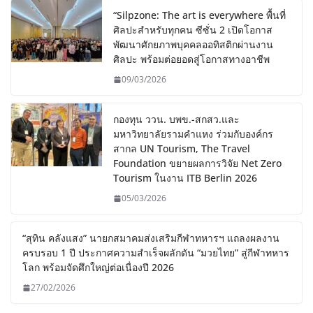
“Silpzone: The art is everywhere พื้นที่
ศิลปะสำหรับทุกคน ซีซั่น 2 เปิดโอกาส
พัฒนาศักยภาพบุคคลออทิสติกผ่านงาน
ศิลปะ พร้อมต่อยอดสู่โอกาสทางอาชีพ
09/03/2026
กองทุน ววน. บพข.-สกสว.และ
มหาวิทยาลัยรามคำแหง ร่วมกับองค์กร
สากล UN Tourism, The Travel
Foundation ขยายผลการวิจัย Net Zero
Tourism ในงาน ITB Berlin 2026
05/03/2026
“สุทิน คลังแสง” นายกสมาคมส่งเสริมกีฬาทหารฯ แถลงผลงาน
ครบรอบ 1 ปี ประกาศความสำเร็จผลักดัน “มวยไทย” สู่กีฬาทหาร
โลก พร้อมจัดศึกใหญ่ต่อเนื่องปี 2026
27/02/2026