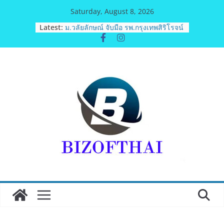
Skip
Saturday, August 8, 2026
to
ททท. ต้อนรับเที่ยวบินปฐมฤกษ์สายการ
Latest:
บิน TransNusa Airlines เส้นทาง
content
จาการ์ตา-กรุงเทพฯ เสริม Air
Connectivity ดึงนักท่องเที่ยวคุณภาพ
จากอินโดนีเซีย เริ่มเที่ยวแรกบินแรก 6
สิงหาคมนี้
ม.วลัยลักษณ์ จับมือ รพ.กรุงเทพสิริโรจน์
ยกระดับสารสนเทศการแพทย์-
เวชศาสตร์ป้องกัน สู่ศูนย์กลางภาคใต้
ตอนบน
รฟท. เปิดเวทีรับฟังความคิดเห็น
ประชาชน ครั้งที่ 2 โครงการรถไฟฟ้า
สายสีแดงเข้ม “วงเวียนใหญ่–มหาชัย”
เดินหน้าพัฒนาโครงการบนพื้นฐานข้อ
เท็จจริงและการมีส่วนร่วม
เจบีซี มวยอาชีพแห่งญี่ปุ่น พร้อม
สนับสนุนนักมวยชาวไทย “เสี่ยนริส”แนะ
เพิ่มไฟท์แฟ็กซ์ เว็บรับรองสถิติมวย หลัง
บล็อกเล็ก ผิดพลาด
ททท. เดินหน้ารุกตลาด Corporate
Travel ดึงเอเย่นต์กว่า 52 บริษัท ทดสอบ