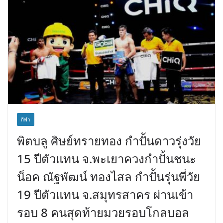
กีฬา
พิตบลู ศิษย์ทรายทอง กำปั้นดาวรุ่งวัย
15 ปีตัวแทน จ.พะเยาควงกำปั้นชนะ
น็อค ณัฐพัฒน์ ทองไสล กำปั้นรุ่นพี่วัย
19 ปีตัวแทน จ.สมุทรสาคร ผ่านเข้า
รอบ 8 คนสุดท้ายมวยรอบโกลบอล