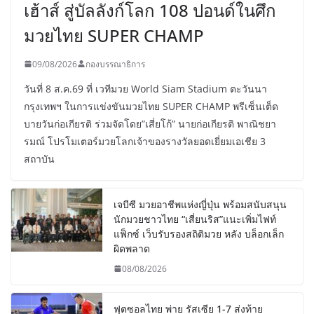
เฮ้าส์ สู่บัลลังก์โลก 108 ปอนด์ในศึก
มวยไทย SUPER CHAMP
09/08/2026
กองบรรณาธิการ
วันที่ 8 ส.ค.69 ที่ เวทีมวย World Siam Stadium ตะวันนา
กรุงเทพฯ ในการแข่งขันมวยไทย SUPER CHAMP พรีเซ็นเต็ด
บายวันก่อเกียรติ ร่วมจัดโดย”เสี่ยโก้” นายก่อเกียรติ พาณิชยา
รมณ์ โปรโมเตอร์มวยโลกเจ้าของรางวัลยอดเยี่ยมเอเชีย 3
สถาบัน
เจบีซี มวยอาชีพแห่งญี่ปุ่น พร้อมสนับสนุน
นักมวยชาวไทย “เสี่ยนริส”แนะเพิ่มไฟท์
แฟ็กซ์ เว็บรับรองสถิติมวย หลัง บล็อกเล็ก
ผิดพลาด
08/08/2026
ฟุตซอลไทย พ่าย รัสเซีย 1-7 ส่งท้าย