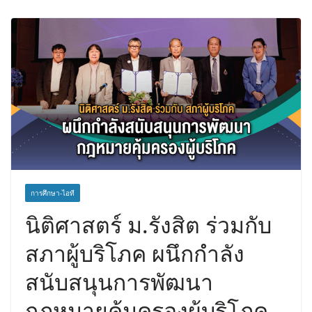
ความชุ่มชื้นให้กับผิว” มอบเอบอนเน่ เด
อร์มาโลชั่นยูเรียเข้มข้นแก่ กทม. ส่งต่อ
พลังความห่วงใยสู่ผู้สูงอายุและกลุ่ม
เปราะบางที่ประสบภัยทั่วทุกพื้นที่
การศึกษา-ไอที
นิติศาสตร์ ม.รังสิต ร่วมกับ
สภาผู้บริโภค ผนึกกำลัง
สนับสนุนการพัฒนา
กฎหมายคุ้มครองผู้บริโภค