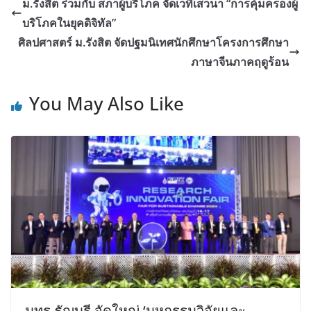
ม.รังสิต ร่วมกับ สภาผู้บริโภค จัดเวทีเสวนา “การคุ้มครองผู้
บริโภคในยุคดิจิทัล”
ศิลปศาสตร์ ม.รังสิต จัดปฐมนิเทศนักศึกษาโครงการศึกษา
ภาษาจีนภาคฤดูร้อน
You May Also Like
มทร.ธัญบุรี จัดใหญ่ ‘มหกรรมวิจัยและ