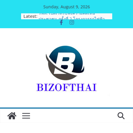
Skip
Sunday, August 9, 2026
to
Latest:
รฟท. เปิดเวทีรับฟังความคิดเห็น
content
ประชาชน ครั้งที่ 2 โครงการรถไฟฟ้า
สายสีแดงเข้ม “วงเวียนใหญ่–มหาชัย”
เดินหน้าพัฒนาโครงการบนพื้นฐานข้อ
เท็จจริงและการมีส่วนร่วม
เจบีซี มวยอาชีพแห่งญี่ปุ่น พร้อม
สนับสนุนนักมวยชาวไทย “เสี่ยนริส”แนะ
เพิ่มไฟท์แฟ็กซ์ เว็บรับรองสถิติมวย หลัง
บล็อกเล็ก ผิดพลาด
พิตบลู ศิษย์ทรายทอง กำปั้นดาวรุ่งวัย 15
ปีตัวแทน จ.พะเยาควงกำปั้นชนะน็อค
ณัฐพัฒน์ ทองไสล กำปั้นรุ่นพี่วัย 19 ปี
ตัวแทน จ.สมุทรสาคร ผ่านเข้ารอบ 8
คนสุดท้ายมวยรอบโกลบอลเฮ้าส์ สู่
บัลลังก์โลก 108 ปอนด์ในศึกมวยไทย
SUPER CHAMP
ภารกิจตำรวจจราจรโครงการพระ
ราชดำริ นำส่งอวัยวะหัวใจ ดวงที่ 184
สำเร็จลุล่วง ณ รพ.ศิริราช
เอ-พลัสซัพพลาย เดินหน้าโครงการ “คืน