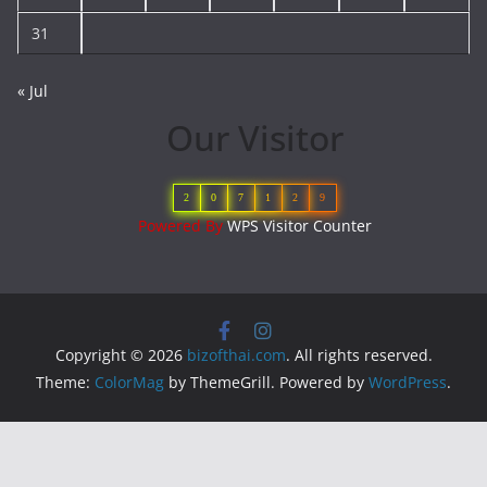
31
« Jul
Our Visitor
2
0
7
1
2
9
Powered By
WPS Visitor Counter
Copyright © 2026
bizofthai.com
. All rights reserved.
Theme:
ColorMag
by ThemeGrill. Powered by
WordPress
.