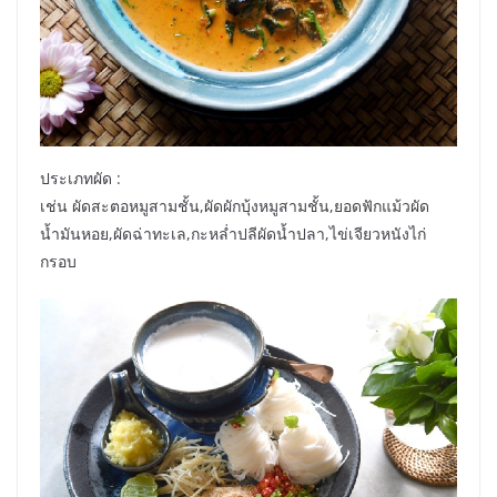
ประเภทผัด :
เช่น ผัดสะตอหมูสามชั้น,ผัดผักบุ้งหมูสามชั้น,ยอดฟักแม้วผัด
น้ำมันหอย,ผัดฉ่าทะเล,กะหล่ำปลีผัดน้ำปลา,ไข่เจียวหนังไก่
กรอบ