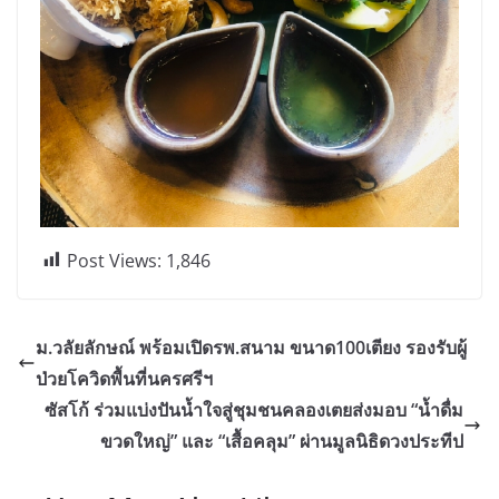
Post Views:
1,846
ม.วลัยลักษณ์ พร้อมเปิดรพ.สนาม ขนาด100เตียง รองรับผู้
ป่วยโควิดพื้นที่นครศรีฯ
ซัสโก้ ร่วมแบ่งปันน้ำใจสู่ชุมชนคลองเตยส่งมอบ “น้ำดื่ม
ขวดใหญ่” และ “เสื้อคลุม” ผ่านมูลนิธิดวงประทีป