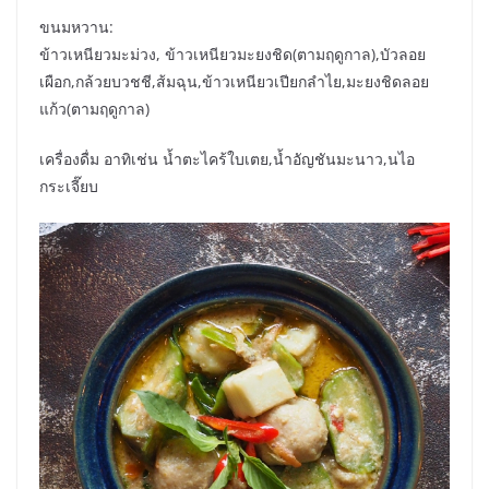
ขนมหวาน:
ข้าวเหนียวมะม่วง, ข้าวเหนียวมะยงชิด(ตามฤดูกาล),บัวลอย
เผือก,กล้วยบวชชี,ส้มฉุน,ข้าวเหนียวเปียกลำไย,มะยงชิดลอย
แก้ว(ตามฤดูกาล)
เครื่องดื่ม อาทิเช่น น้ำตะไคร้ใบเตย,น้ำอัญชันมะนาว,นไอ
กระเจี๊ยบ