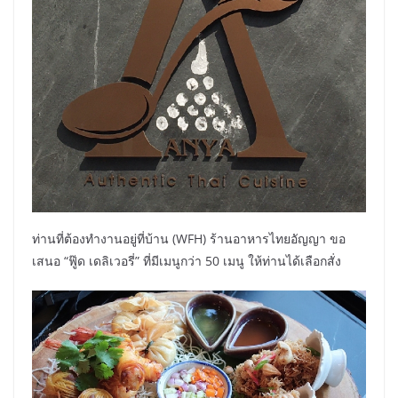
ท่านที่ต้องทำงานอยู่ที่บ้าน (WFH) ร้านอาหารไทยอัญญา ขอ
เสนอ “ฟู๊ด เดลิเวอรี่” ที่มีเมนูกว่า 50 เมนู ให้ท่านได้เลือกสั่ง