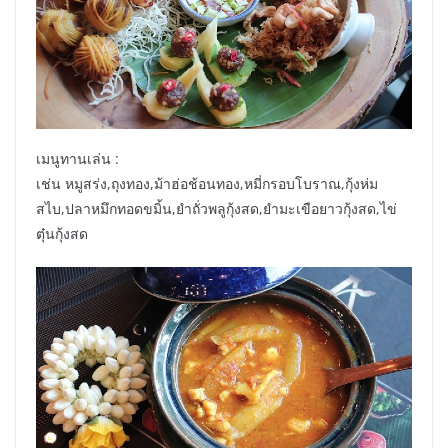
เมนูทานเล่น :
เช่น หมูสร่ง,ถุงทอง,ม้าฮ่อช้อนทอง,หมี่กรอบโบราณ,กุ้งห่ม
สไบ,ปลาหมึกทอดขมิ้น,ยำถั่วพลูกุ้งสด,ยำมะเขือยาวกุ้งสด,ไข่
ตุ๋นกุ้งสด