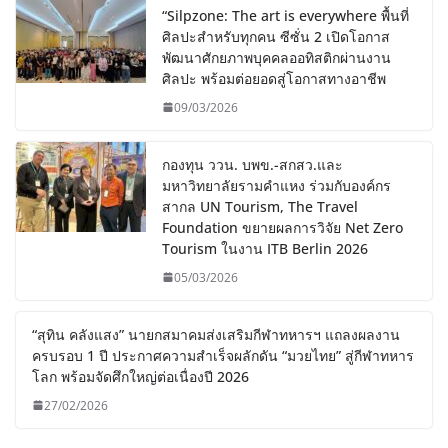
“Silpzone: The art is everywhere พื้นที่
ศิลปะสำหรับทุกคน ซีซั่น 2 เปิดโอกาส
พัฒนาศักยภาพบุคคลออทิสติกผ่านงาน
ศิลปะ พร้อมต่อยอดสู่โอกาสทางอาชีพ
09/03/2026
กองทุน ววน. บพข.-สกสว.และ
มหาวิทยาลัยรามคำแหง ร่วมกับองค์กร
สากล UN Tourism, The Travel
Foundation ขยายผลการวิจัย Net Zero
Tourism ในงาน ITB Berlin 2026
05/03/2026
“สุทิน คลังแสง” นายกสมาคมส่งเสริมกีฬาทหารฯ แถลงผลงาน
ครบรอบ 1 ปี ประกาศความสำเร็จผลักดัน “มวยไทย” สู่กีฬาทหาร
โลก พร้อมจัดศึกใหญ่ต่อเนื่องปี 2026
27/02/2026