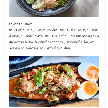
อาหารจานหลัก:
ขนมจีนน้ำยาป่า , ขนมจีนน้ำเงี้ยว, ขนมจีนน้ำยากะทิ, ขนมจีน
น้ำยาปู, ขนมจีนน้ำพริก, ขนมจีนซาวน้ำ, แกงเขียวหวานลูกชิ้น
ปลากรายผัดแห้ง, ข้าวผัดน้ำพริกกากหมู,ข้าวผัดเนื้อเค็ม, กระ
เพราปลากะพงกรอบ, กระเพราเนื้อพรีเมี่ยม,