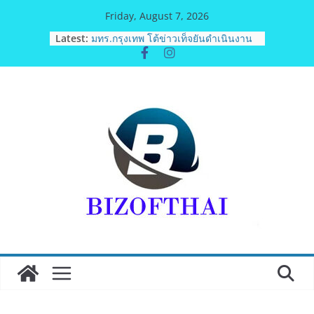
Skip
Friday, August 7, 2026
ม.วลัยลักษณ์ จับมือ รพ.กรุงเทพสิริโรจน์
to
Latest:
ยกระดับสารสนเทศการแพทย์-
content
เวชศาสตร์ป้องกัน สู่ศูนย์กลางภาคใต้
ตอนบน
มทร.กรุงเทพ โต้ข่าวเท็จยันดำเนินงาน
ตามธรรมาภิบาล แจงชัด MOU–
หลักสูตร–วีซ่าถูกต้องตามกฎหมาย พร้อม
จ่อดำเนินคดีผู้บิดเบือนข้อมูล
ฟุตซอลไทย พ่าย รัสเซีย 1-7 ส่งท้าย
รายการ คอนติเนนทัล ฟุตซอล
แชมเปี้ยนชิพ 2026
ททท. เดินหน้ารุกตลาด Corporate
Travel ดึงเอเย่นต์กว่า 52 บริษัท ทดสอบ
เส้นทางท่องเที่ยว Corporate ยกระดับ
ภาคตะวันออกสู่จุดหมายปลายทาง
คุณภาพ
ททท. ต้อนรับเที่ยวบินปฐมฤกษ์สายการ
บิน TransNusa Airlines เส้นทาง
จาการ์ตา-กรุงเทพฯ เสริม Air
Connectivity ดึงนักท่องเที่ยวคุณภาพ
จากอินโดนีเซีย เริ่มเที่ยวแรกบินแรก 6