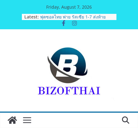
Skip
Friday, August 7, 2026
to
มทร.กรุงเทพ โต้ข่าวเท็จยันดำเนินงาน
Latest:
ตามธรรมาภิบาล แจงชัด MOU–
content
หลักสูตร–วีซ่าถูกต้องตามกฎหมาย พร้อม
จ่อดำเนินคดีผู้บิดเบือนข้อมูล
ฟุตซอลไทย พ่าย รัสเซีย 1-7 ส่งท้าย
รายการ คอนติเนนทัล ฟุตซอล
แชมเปี้ยนชิพ 2026
ททท. เดินหน้ารุกตลาด Corporate
Travel ดึงเอเย่นต์กว่า 52 บริษัท ทดสอบ
เส้นทางท่องเที่ยว Corporate ยกระดับ
ภาคตะวันออกสู่จุดหมายปลายทาง
คุณภาพ
ททท. ต้อนรับเที่ยวบินปฐมฤกษ์สายการ
บิน TransNusa Airlines เส้นทาง
จาการ์ตา-กรุงเทพฯ เสริม Air
Connectivity ดึงนักท่องเที่ยวคุณภาพ
จากอินโดนีเซีย เริ่มเที่ยวแรกบินแรก 6
สิงหาคมนี้
ม.วลัยลักษณ์ จับมือ รพ.กรุงเทพสิริโรจน์
ยกระดับสารสนเทศการแพทย์-
เวชศาสตร์ป้องกัน สู่ศูนย์กลางภาคใต้