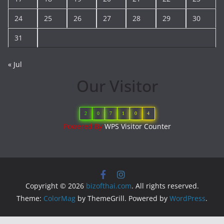
24
25
26
27
28
29
30
31
« Jul
Our Visitor
2
0
7
1
0
4
Powered By
WPS Visitor Counter
Copyright © 2026
bizofthai.com
. All rights reserved.
Theme:
ColorMag
by ThemeGrill. Powered by
WordPress
.