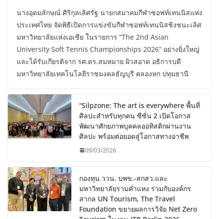
นางอุดมลักษณ์ ศิริกุลเลิศรัฐ นายกสมาคมกีฬาซอฟท์เทนนิสแห่ง
ประเทศไทย จัดพิธีเปิดการแข่งขันกีฬาซอฟท์เทนนิสชิงชนะเลิศ
มหาวิทยาลัยแห่งเอเชีย ในรายการ “The 2nd Asian
University Soft Tennis Championships 2026” อย่างยิ่งใหญ่
และได้รับเกียรติจาก รศ.ดร.สมหมาย ผิวสอาด อธิการบดี
มหาวิทยาลัยเทคโนโลยีราชมงคลธัญบุรี คลองหก ปทุมธานี
“Silpzone: The art is everywhere พื้นที่
ศิลปะสำหรับทุกคน ซีซั่น 2 เปิดโอกาส
พัฒนาศักยภาพบุคคลออทิสติกผ่านงาน
ศิลปะ พร้อมต่อยอดสู่โอกาสทางอาชีพ
09/03/2026
กองทุน ววน. บพข.-สกสว.และ
มหาวิทยาลัยรามคำแหง ร่วมกับองค์กร
สากล UN Tourism, The Travel
Foundation ขยายผลการวิจัย Net Zero