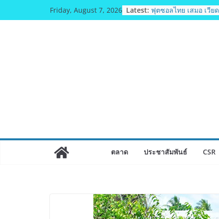
Skip
Latest:
สตาร์ทวันนี้ Franchi
Friday, August 7, 2026
to
& TESE 2026 วันที่ 6-9
8 เมืองทองธานีพบทัพธ
content
ซัพพลายเออร์สินค้า เต
เศรษฐกิจไทย ลดใหญ่กว
เงินสะพัด 220 ลบ.
ฟุตซอลไทย เสมอ เวียด
แชมป์คอนติเนนทัล 202
มทร.กรุงเทพ โต้ข่าวเท
ตามธรรมาภิบาล แจง
หลักสูตร–วีซ่าถูกต้อ
จ่อดำเนินคดีผู้บิดเบือน
ฟุตซอลไทย พ่าย รัสเซีย
รายการ คอนติเนนทัล 
แชมเปี้ยนชิพ 2026
ตลาด
ประชาสัมพันธ์
CSR
Guangzhou Yinghao S
ทัศน์การศึกษาที่พร้อม
ได้เตรียมนักเรียนเพียงเพื
มหาวิทยาลัยเท่านั้นแต
ให้พร้อมเป็นผู้กำหนด