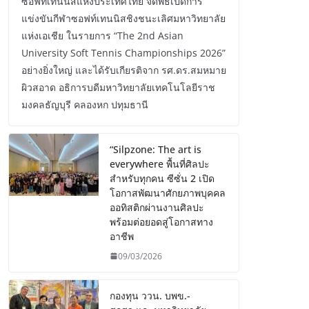
ซอฟท์เทนนิสแห่งประเทศไทย จัดพิธีเปิดการ
แข่งขันกีฬาซอฟท์เทนนิสชิงชนะเลิศมหาวิทยาลัย
แห่งเอเชีย ในรายการ “The 2nd Asian
University Soft Tennis Championships 2026”
อย่างยิ่งใหญ่ และได้รับเกียรติจาก รศ.ดร.สมหมาย
ผิวสอาด อธิการบดีมหาวิทยาลัยเทคโนโลยีราช
มงคลธัญบุรี คลองหก ปทุมธานี
“Silpzone: The art is
everywhere พื้นที่ศิลปะ
สำหรับทุกคน ซีซั่น 2 เปิด
โอกาสพัฒนาศักยภาพบุคคล
ออทิสติกผ่านงานศิลปะ
พร้อมต่อยอดสู่โอกาสทาง
อาชีพ
09/03/2026
กองทุน ววน. บพข.-