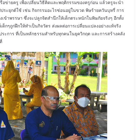
อข่ายครู เพื่อเปลี่ยนวิธีคิดและพฤติกรรมของครูก่อน แล้วครูจะนำ
ุกต์ใช้ เช่น กิจกรรมอะไรซ่อนอยู่ในขวด พิษร้ายควันบุหรี่ การ
ข้าพรรษา ซึ่งจะปลูกจิตสำนึกให้เด็กตระหนักในพิษภัยจริงๆ อีกทั้ง
่เด็กๆถูกฝึกให้ทำเป็นกิจวัตร ส่งผลต่อการเปลี่ยนแปลงอย่างแท้จริง
ระการ ที่เป็นหลักธรรมสำหรับทุกคนในยุควิกฤต และการสร้างคลัง
ี่