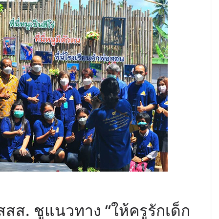
สสส. ชูแนวทาง “ให้ครูรักเด็ก