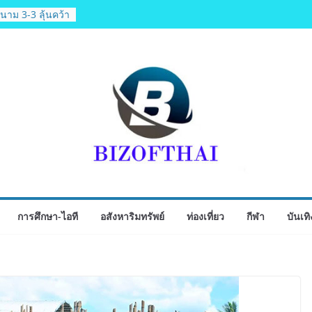
se Expo Thailand
 ส.ค.69 ฮอลล์ 6-
ุรกิจ&แฟรนไชส์
ิมรายได้ช่วย
่า 250 บูธ คาด
นาม 3-3 ลุ้นคว้า
6 นัดสุดท้าย
็จยันดำเนินงาน
ชัด MOU–
งตามกฎหมาย พร้อม
ข้อมูล
 1-7 ส่งท้าย
ฟุตซอล
การศึกษา-ไอที
อสังหาริมทรัพย์
ท่องเที่ยว
กีฬา
บันเทิ
chool เผยวิสัย
รับอนาคต“เราไม่
่อก้าวเข้าสู่
่ยังเตรียมพวกเขา
อนาคต”