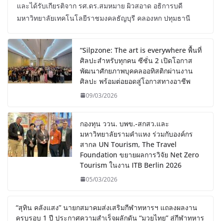
และได้รับเกียรติจาก รศ.ดร.สมหมาย ผิวสอาด อธิการบดี
มหาวิทยาลัยเทคโนโลยีราชมงคลธัญบุรี คลองหก ปทุมธานี
“Silpzone: The art is everywhere พื้นที่
ศิลปะสำหรับทุกคน ซีซั่น 2 เปิดโอกาส
พัฒนาศักยภาพบุคคลออทิสติกผ่านงาน
ศิลปะ พร้อมต่อยอดสู่โอกาสทางอาชีพ
09/03/2026
กองทุน ววน. บพข.-สกสว.และ
มหาวิทยาลัยรามคำแหง ร่วมกับองค์กร
สากล UN Tourism, The Travel
Foundation ขยายผลการวิจัย Net Zero
Tourism ในงาน ITB Berlin 2026
05/03/2026
“สุทิน คลังแสง” นายกสมาคมส่งเสริมกีฬาทหารฯ แถลงผลงาน
ครบรอบ 1 ปี ประกาศความสำเร็จผลักดัน “มวยไทย” สู่กีฬาทหาร