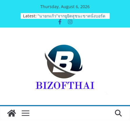
Skip
Thursday, August 6, 2026
to
Latest:
“นายกแก้ว”จากยูยิตสูชนะขาดนั่งบอร์ด
content
การกีฬาเป็นสมัยที่สอง
ฟุตซอลไทย เสมอ เวียดนาม 3-3 ลุ้นคว้า
แชมป์คอนติเนนทัล 2026 นัดสุดท้าย
มูลนิธิกองทุนนิยมไทย จับมือ กระทรวง
วัฒนธรรม แถลงเปิดตัวโครงการ
ประกวดอัตลักษณ์อาหารภูมิภาค “รสถิ่น
ไทย” เฟ้นหาเมนูต้นตำรับ 4 ภูมิภาค ดัน
Soft Power สู่ระดับโลก
BEDO เดินหน้าจัดกิจกรรมเจรจาธุรกิจ
“BIO TRADE CONNECT 2026”ยกระดับ
ผลิตภัณฑ์ท้องถิ่นสู่ตลาดเชิงพาณิชย์
อย่างยั่งยืน
อดีตแข้งดังทีมชาติ ยุคบุกเบิก “วัดสุ
ทธิฯ”รวมพลงาน “สิงห์สะพานปลา” คืน
ถิ่น 8 ส.ค.นี้