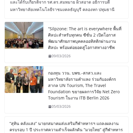
และได้รับเกียรติจาก รศ.ดร.สมหมาย ผิวสอาด อธิการบดี
มหาวิทยาลัยเทคโนโลยีราชมงคลธัญบุรี คลองหก ปทุมธานี
“Silpzone: The art is everywhere พื้นที่
ศิลปะสำหรับทุกคน ซีซั่น 2 เปิดโอกาส
พัฒนาศักยภาพบุคคลออทิสติกผ่านงาน
ศิลปะ พร้อมต่อยอดสู่โอกาสทางอาชีพ
09/03/2026
กองทุน ววน. บพข.-สกสว.และ
มหาวิทยาลัยรามคำแหง ร่วมกับองค์กร
สากล UN Tourism, The Travel
Foundation ขยายผลการวิจัย Net Zero
Tourism ในงาน ITB Berlin 2026
05/03/2026
“สุทิน คลังแสง” นายกสมาคมส่งเสริมกีฬาทหารฯ แถลงผลงาน
ครบรอบ 1 ปี ประกาศความสำเร็จผลักดัน “มวยไทย” สู่กีฬาทหาร