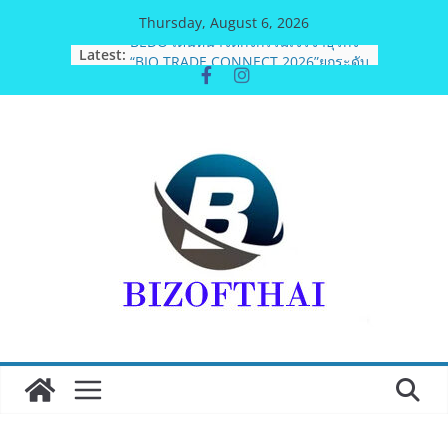
Skip
Thursday, August 6, 2026
to
Latest:
BEDO เดินหน้าจัดกิจกรรมเจรจาธุรกิจ
content
“BIO TRADE CONNECT 2026”ยกระดับ
ผลิตภัณฑ์ท้องถิ่นสู่ตลาดเชิงพาณิชย์
อย่างยั่งยืน
อดีตแข้งดังทีมชาติ ยุคบุกเบิก “วัดสุ
ทธิฯ”รวมพลงาน “สิงห์สะพานปลา” คืน
ถิ่น 8 ส.ค.นี้
“นายกแก้ว”จากยูยิตสูชนะขาดนั่งบอร์ด
การกีฬาเป็นสมัยที่สอง
เครือข่ายลดบริโภคเค็ม ผลิตกิจกรรมสื่อ
สร้างสรรค์บทเพลงรณรงค์เครือข่ายลด
เค็ม ชื่อเพลง “ด้วยความห่วงไต”
มูลนิธิกองทุนนิยมไทย จับมือ กระทรวง
วัฒนธรรม แถลงเปิดตัวโครงการ
ประกวดอัตลักษณ์อาหารภูมิภาค “รสถิ่น
ไทย” เฟ้นหาเมนูต้นตำรับ 4 ภูมิภาค ดัน
Soft Power สู่ระดับโลก