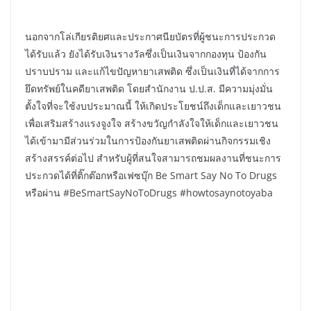
นอกจากโล่เกียรติยศและประกาศนียบัตรที่ผู้ชนะการประกวด
ได้รับแล้ว ยังได้รับเงินรางวัลซึ่งเป็นเงินจากกองทุน ป้องกัน
ปราบปราม และแก้ไขปัญหายาเสพติด ซึ่งเป็นเงินที่ได้จากการ
ยึดทรัพย์ในคดียาเสพติด โดยสำนักงาน ป.ป.ส. มีความมุ่งมั่น
ตั้งใจที่จะใช้งบประมาณนี้ ให้เกิดประโยชน์ถึงเด็กและเยาวชน
เพื่อเสริมสร้างแรงจูงใจ สร้างขวัญกำลังใจให้เด็กและเยาวชน
ได้เข้ามามีส่วนร่วมในการป้องกันยาเสพติดผ่านกิจกรรมเชิง
สร้างสรรค์ต่อไป สำหรับผู้ที่สนใจสามารถชมผลงานที่ชนะการ
ประกวดได้ที่ติ๊กต๊อกหรือเฟซบุ๊ก Be Smart Say No To Drugs
หรือผ่าน #BeSmartSayNoToDrugs #howtosaynotoyaba