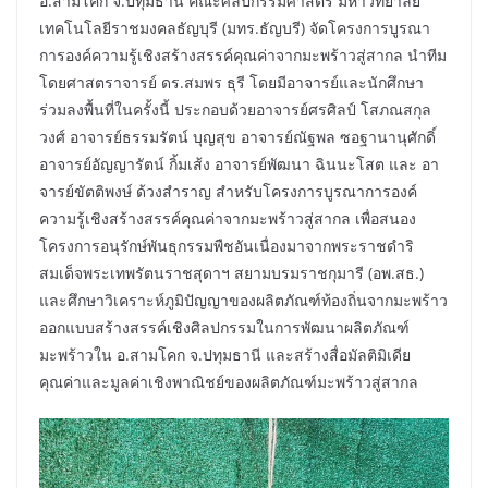
อ.สามโคก จ.ปทุมธานี คณะศิลปกรรมศาสตร์ มหาวิทยาลัย
เทคโนโลยีราชมงคลธัญบุรี (มทร.ธัญบรี) จัดโครงการบูรณา
การองค์ความรู้เชิงสร้างสรรค์คุณค่าจากมะพร้าวสู่สากล นำทีม
โดยศาสตราจารย์ ดร.สมพร ธุรี โดยมีอาจารย์และนักศึกษา
ร่วมลงพื้นที่ในครั้งนี้ ประกอบด้วยอาจารย์ศรศิลป์ โสภณสกุล
วงศ์ อาจารย์ธรรมรัตน์ บุญสุข อาจารย์ณัฐพล ซอฐานานุศักดิ์
อาจารย์อัญญารัตน์ กิ้มเส้ง อาจารย์พัฒนา ฉินนะโสต และ อา
จารย์ขัตติพงษ์ ด้วงสำราญ สำหรับโครงการบูรณาการองค์
ความรู้เชิงสร้างสรรค์คุณค่าจากมะพร้าวสู่สากล เพื่อสนอง
โครงการอนุรักษ์พันธุกรรมพืชอันเนื่องมาจากพระราชดำริ
สมเด็จพระเทพรัตนราชสุดาฯ สยามบรมราชกุมารี (อพ.สธ.)
และศึกษาวิเคราะห์ภูมิปัญญาของผลิตภัณฑ์ท้องถิ่นจากมะพร้าว
ออกแบบสร้างสรรค์เชิงศิลปกรรมในการพัฒนาผลิตภัณฑ์
มะพร้าวใน อ.สามโคก จ.ปทุมธานี และสร้างสื่อมัลติมิเดีย
คุณค่าและมูลค่าเชิงพาณิชย์ของผลิตภัณฑ์มะพร้าวสู่สากล