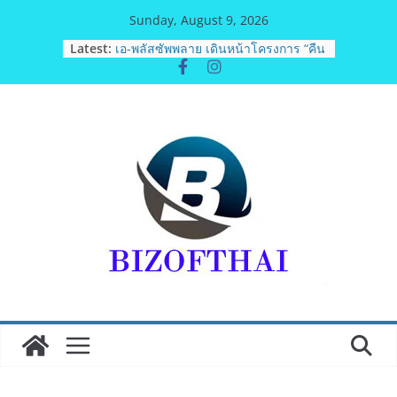
Skip
Sunday, August 9, 2026
to
Latest:
เอ-พลัสซัพพลาย เดินหน้าโครงการ “คืน
content
ความชุ่มชื้นให้กับผิว” มอบเอบอนเน่ เด
อร์มาโลชั่นยูเรียเข้มข้นแก่ กทม. ส่งต่อ
พลังความห่วงใยสู่ผู้สูงอายุและกลุ่ม
เปราะบางที่ประสบภัยทั่วทุกพื้นที่
รฟท. เปิดเวทีรับฟังความคิดเห็น
ประชาชน ครั้งที่ 2 โครงการรถไฟฟ้า
สายสีแดงเข้ม “วงเวียนใหญ่–มหาชัย”
เดินหน้าพัฒนาโครงการบนพื้นฐานข้อ
เท็จจริงและการมีส่วนร่วม
“เอกนิติ” เตือนบริษัทมหาชนที่ค้างชำระ
ค่าบริการวิชาชีพ ต้องเปิดเผยข้อมูลทาง
บัญชีอย่างถูกต้อง ระวังการนำส่งงบการ
เงินต่อ ก.ล.ต. โดยไม่แสดงภาระหนี้ตาม
ข้อเท็จจริง อาจเข้าข่ายรายงานข้อมูล
อันเป็นเท็จ
พิตบลู ศิษย์ทรายทอง กำปั้นดาวรุ่งวัย 15
ปีตัวแทน จ.พะเยาควงกำปั้นชนะน็อค
ณัฐพัฒน์ ทองไสล กำปั้นรุ่นพี่วัย 19 ปี
ตัวแทน จ.สมุทรสาคร ผ่านเข้ารอบ 8