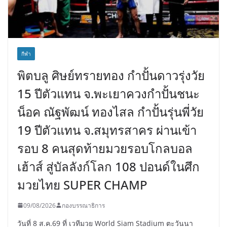
กีฬา
พิตบลู ศิษย์ทรายทอง กำปั้นดาวรุ่งวัย
15 ปีตัวแทน จ.พะเยาควงกำปั้นชนะ
น็อค ณัฐพัฒน์ ทองไสล กำปั้นรุ่นพี่วัย
19 ปีตัวแทน จ.สมุทรสาคร ผ่านเข้า
รอบ 8 คนสุดท้ายมวยรอบโกลบอล
เฮ้าส์ สู่บัลลังก์โลก 108 ปอนด์ในศึก
มวยไทย SUPER CHAMP
09/08/2026
กองบรรณาธิการ
วันที่ 8 ส.ค.69 ที่ เวทีมวย World Siam Stadium ตะวันนา