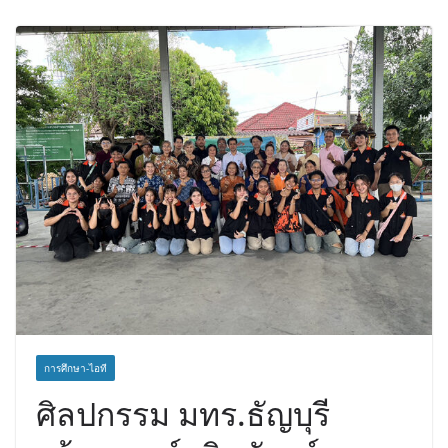
คนสุดท้ายมวยรอบโกลบอลเฮ้าส์ สู่
บัลลังก์โลก 108 ปอนด์ในศึกมวยไทย
SUPER CHAMP
ภารกิจตำรวจจราจรโครงการพระ
ราชดำริ นำส่งอวัยวะหัวใจ ดวงที่ 184
สำเร็จลุล่วง ณ รพ.ศิริราช
การศึกษา-ไอที
ศิลปกรรม มทร.ธัญบุรี