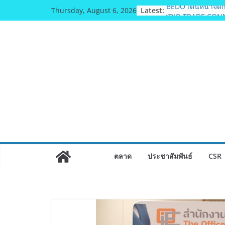
Skip
Latest:
BEDO เดินหน้าจัดก
Thursday, August 6, 2026
to
“BIO TRADE CONN
ผลิตภัณฑ์ท้องถิ่นส
content
อย่างยั่งยืน
อดีตแข้งดังทีมชาติ ย
ทธิฯ”รวมพลงาน “ส
ถิ่น 8 ส.ค.นี้
สตาร์ทวันนี้ Fran
& TESE 2026 วันที่
8 เมืองทองธานีพบท
ซัพพลายเออร์สินค้า
เศรษฐกิจไทย ลดใหญ
เงินสะพัด 220 ลบ.
ฟุตซอลไทย เสมอ เว
แชมป์คอนติเนนทัล 
ตลาด
ประชาสัมพันธ์
CSR
มูลนิธิกองทุนนิยม
วัฒนธรรม แถลงเป
ประกวดอัตลักษณ์อา
ไทย” เฟ้นหาเมนูต้น
Soft Power สู่ระดั