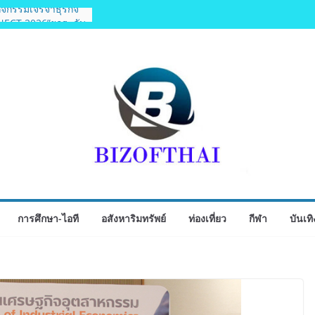
ิจกรรมเจรจาธุรกิจ
ECT 2026”ยกระดับ
ู่ตลาดเชิงพาณิชย์
ุคบุกเบิก “วัดสุ
ิงห์สะพานปลา” คืน
chise Expo Thailand
 6-9 ส.ค.69 ฮอลล์ 6-
ัพธุรกิจ&แฟรนไชส์
 เติมรายได้ช่วย
่กว่า 250 บูธ คาด
ียดนาม 3-3 ลุ้นคว้า
2026 นัดสุดท้าย
การศึกษา-ไอที
อสังหาริมทรัพย์
ท่องเที่ยว
กีฬา
บันเทิ
ไทย จับมือ กระทรวง
ิดตัวโครงการ
หารภูมิภาค “รสถิ่น
ตำรับ 4 ภูมิภาค ดัน
บโลก