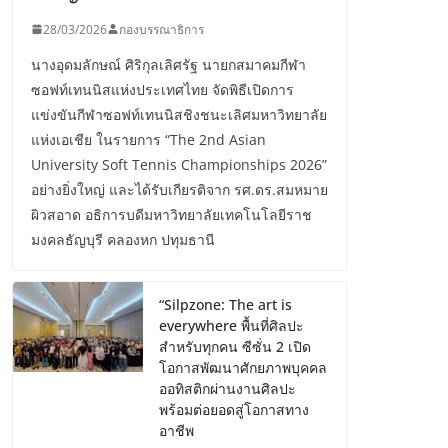
28/03/2026
กองบรรณาธิการ
นางอุดมลักษณ์ ศิริกุลเลิศรัฐ นายกสมาคมกีฬา
ซอฟท์เทนนิสแห่งประเทศไทย จัดพิธีเปิดการ
แข่งขันกีฬาซอฟท์เทนนิสชิงชนะเลิศมหาวิทยาลัย
แห่งเอเชีย ในรายการ “The 2nd Asian
University Soft Tennis Championships 2026”
อย่างยิ่งใหญ่ และได้รับเกียรติจาก รศ.ดร.สมหมาย
ผิวสอาด อธิการบดีมหาวิทยาลัยเทคโนโลยีราช
มงคลธัญบุรี คลองหก ปทุมธานี
“Silpzone: The art is
everywhere พื้นที่ศิลปะ
สำหรับทุกคน ซีซั่น 2 เปิด
โอกาสพัฒนาศักยภาพบุคคล
ออทิสติกผ่านงานศิลปะ
พร้อมต่อยอดสู่โอกาสทาง
อาชีพ