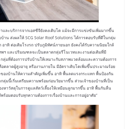
ินค้าและบริการจากเอสซีจียังคงเติบโต แม้จะมีการแข่งขันเพิ่มมากขึ้น
าน ส่งผลให้ SCG Solar Roof Solutions ได้การตอบรับที่ดีในกลุ่ม
อาทิ ต่อเติมโรงรถ ปรับภูมิทัศน์ภายนอก ยังคงได้รับความนิยมใกล้
รุงเทพฯ และปริมณฑลจะเป็นตลาดกลุ่มรีโนเวทและงานต่อเติมที่มี
ก้ไข กลุ่มที่ต้องการปรับบ้านให้เหมาะกับสภาพแวดล้อมและความต้องการ
าคือตลาดผู้สูงอายุ หรืองานภายใน มีอัตราเติบโตเพิ่มขึ้นประมาณร้อย
่เจ้าของบ้านให้ความสำคัญเพิ่มขึ้น อาทิ พื้นลดแรงกระแทก พื้นป้องกัน
ากลุ่มนี้เริ่มเตรียมความพร้อมก่อนวัยมากขึ้น ส่วนเจ้าของบ้านที่เป็น
หาวัสดุในการดูแลสัตว์เลี้ยงให้เหมือนลูกมากขึ้น อาทิ พื้นกันลื่น
ีจีพร้อมตอบรับทุกความต้องการเรื่องบ้านและการอยู่อาศัย”