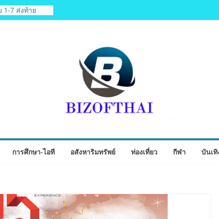
็จยันดำเนินงาน
ชัด MOU–
งตามกฎหมาย พร้อม
ข้อมูล
 1-7 ส่งท้าย
ฟุตซอล
 Corporate
 52 บริษัท ทดสอบ
porate ยกระดับ
ายปลายทาง
นปฐมฤกษ์สายการ
es เส้นทาง
ิม Air
การศึกษา-ไอที
อสังหาริมทรัพย์
ท่องเที่ยว
กีฬา
บันเทิ
องเที่ยวคุณภาพ
ี่ยวแรกบินแรก 6
.กรุงเทพสิริโรจน์
แพทย์-
ูนย์กลางภาคใต้