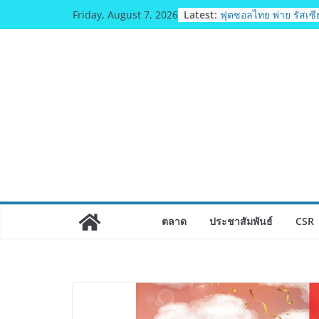
Skip
มทร.กรุงเทพ โต้ข่าวเท
Latest:
Friday, August 7, 2026
to
ตามธรรมาภิบาล แจง
หลักสูตร–วีซ่าถูกต้อ
content
จ่อดำเนินคดีผู้บิดเบือน
ฟุตซอลไทย พ่าย รัสเซีย
รายการ คอนติเนนทัล 
แชมเปี้ยนชิพ 2026
ททท. เดินหน้ารุกตลาด
Travel ดึงเอเย่นต์กว่า
เส้นทางท่องเที่ยว Cor
ภาคตะวันออกสู่จุดหม
คุณภาพ
ททท. ต้อนรับเที่ยวบิ
บิน TransNusa Airlin
จาการ์ตา-กรุงเทพฯ เสร
ตลาด
ประชาสัมพันธ์
CSR
Connectivity ดึงนักท่
จากอินโดนีเซีย เริ่มเท
สิงหาคมนี้
ม.วลัยลักษณ์ จับมือ รพ
ยกระดับสารสนเทศการ
เวชศาสตร์ป้องกัน สู่ศ
ตอนบน