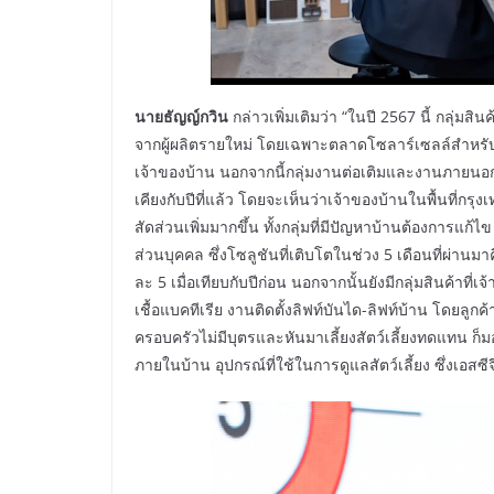
นายธัญญ์กวิน
กล่าวเพิ่มเติมว่า “ในปี 2567 นี้ กลุ่มส
จากผู้ผลิตรายใหม่ โดยเฉพาะตลาดโซลาร์เซลล์สำหรับบ้
เจ้าของบ้าน นอกจากนี้กลุ่มงานต่อเติมและงานภายนอก 
เคียงกับปีที่แล้ว โดยจะเห็นว่าเจ้าของบ้านในพื้นที่ก
สัดส่วนเพิ่มมากขึ้น ทั้งกลุ่มที่มีปัญหาบ้านต้องการแ
ส่วนบุคคล ซึ่งโซลูชันที่เติบโตในช่วง 5 เดือนที่ผ่านม
ละ 5 เมื่อเทียบกับปีก่อน นอกจากนั้นยังมีกลุ่มสินค้าที
เชื้อแบคทีเรีย งานติดตั้งลิฟท์บันได-ลิฟท์บ้าน โดยลูกค้
ครอบครัวไม่มีบุตรและหันมาเลี้ยงสัตว์เลี้ยงทดแทน ก็มอง
ภายในบ้าน อุปกรณ์ที่ใช้ในการดูแลสัตว์เลี้ยง ซึ่งเอสซ