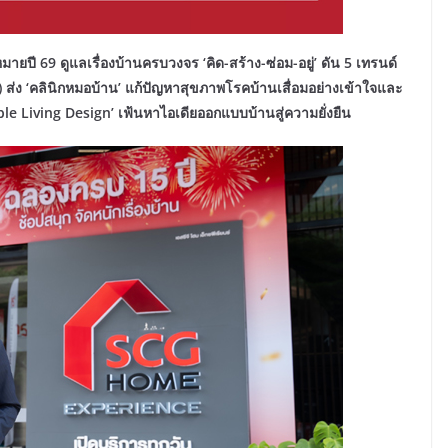
ายปี 69 ดูแลเรื่องบ้านครบวงจร ‘คิด-สร้าง-ซ่อม-อยู่’ ดัน 5 เทรนด์
g) ส่ง ‘คลินิกหมอบ้าน’ แก้ปัญหาสุขภาพโรคบ้านเสื่อมอย่างเข้าใจและ
 Living Design’ เฟ้นหาไอเดียออกแบบบ้านสู่ความยั่งยืน