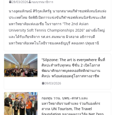
28/03/2026
กองบรรณาธิการ
นางอุดมลักษณ์ ศิริกุลเลิศรัฐ นายกสมาคมกีฬาซอฟท์เทนนิสแห่ง
ประเทศไทย จัดพิธีเปิดการแข่งขันกีฬาซอฟท์เทนนิสชิงชนะเลิศ
มหาวิทยาลัยแห่งเอเชีย ในรายการ “The 2nd Asian
University Soft Tennis Championships 2026” อย่างยิ่งใหญ่
และได้รับเกียรติจาก รศ.ดร.สมหมาย ผิวสอาด อธิการบดี
มหาวิทยาลัยเทคโนโลยีราชมงคลธัญบุรี คลองหก ปทุมธานี
“Silpzone: The art is everywhere พื้นที่
ศิลปะสำหรับทุกคน ซีซั่น 2 เปิดโอกาส
พัฒนาศักยภาพบุคคลออทิสติกผ่านงาน
ศิลปะ พร้อมต่อยอดสู่โอกาสทางอาชีพ
09/03/2026
กองทุน ววน. บพข.-สกสว.และ
มหาวิทยาลัยรามคำแหง ร่วมกับองค์กร
สากล UN Tourism, The Travel
Foundation ขยายผลการวิจัย Net Zero