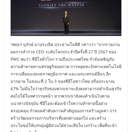
ฯพณฯ นุรักษ์ มาประณีต ประธานในพิธี กล่าวว่า “จากรายงาน
ผลการสำรวจ CEO ระดับโลกประจำปีครั้งที่ 27 ปี 2567 ของ
PWC พบว่า ซีอีโอทั่วโลก รวมถึงประเทศไทย กำลังเผชิญกับ
ความท้าทายทางเศรษฐกิจมหภาค การหยุดชะงักทางเทคโนโลยี
การเปลี่ยนแปลงสภาพภูมิอากาศ และเมกะเทรนด์อื่นๆ อีก
มากมาย ในขณะที่ 2 ใน 3 ของซีอีโอชาวไทย หรือประมาณ
67% ไม่มั่นใจว่าธุรกิจของพวกเขาจะยังคงสามารถดำเนินธุรกิจ
ต่อไปได้ในทศวรรษหน้า หากพวกเขายังคงดำเนินไปตาม
แนวทางปัจจุบัน ซีอีโอจะต้องเข้าใจความท้าทายนี้อย่าง
ครอบคลุม กำหนดลำดับความสำคัญของการสร้างมูลค่า การ
สร้างวัฒนธรรมการบริหารที่แตกต่างออกไป และสร้าง
ประโยชน์ให้แก่กลุ่มผู้มีส่วนได้ส่วนเสียในวงกว้าง เพื่อที่จะนำ