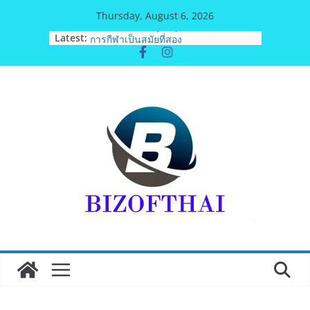
Skip
Thursday, August 6, 2026
to
Latest:
“นายกแก้ว”จากยูยิตสูชนะขาดนั่งบอร์ด
content
การกีฬาเป็นสมัยที่สอง
เครือข่ายลดบริโภคเค็ม ผลิตกิจกรรมสื่อ
สร้างสรรค์บทเพลงรณรงค์เครือข่ายลด
เค็ม ชื่อเพลง “ด้วยความห่วงไต”
มูลนิธิกองทุนนิยมไทย จับมือ กระทรวง
วัฒนธรรม แถลงเปิดตัวโครงการ
ประกวดอัตลักษณ์อาหารภูมิภาค “รสถิ่น
ไทย” เฟ้นหาเมนูต้นตำรับ 4 ภูมิภาค ดัน
Soft Power สู่ระดับโลก
BEDO เดินหน้าจัดกิจกรรมเจรจาธุรกิจ
“BIO TRADE CONNECT 2026”ยกระดับ
ผลิตภัณฑ์ท้องถิ่นสู่ตลาดเชิงพาณิชย์
อย่างยั่งยืน
อดีตแข้งดังทีมชาติ ยุคบุกเบิก “วัดสุ
ทธิฯ”รวมพลงาน “สิงห์สะพานปลา” คืน
ถิ่น 8 ส.ค.นี้