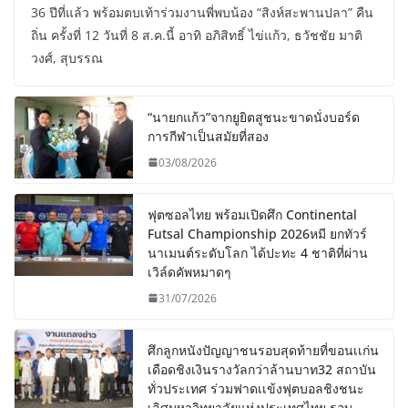
36 ปีที่แล้ว พร้อมตบเท้าร่วมงานพี่พบน้อง “สิงห์สะพานปลา” คืน
ถิ่น ครั้งที่ 12 วันที่ 8 ส.ค.นี้ อาทิ อภิสิทธิ์ ไข่แก้ว, ธวัชชัย มาติ
วงศ์, สุบรรณ
“นายกแก้ว”จากยูยิตสูชนะขาดนั่งบอร์ด
การกีฬาเป็นสมัยที่สอง
03/08/2026
ฟุตซอลไทย พร้อมเปิดศึก Continental
Futsal Championship 2026หมี ยกทัวร์
นาเมนต์ระดับโลก ได้ปะทะ 4 ชาติที่ผ่าน
เวิล์ดคัพหมาดๆ
31/07/2026
ศึกลูกหนังปัญญาชนรอบสุดท้ายที่ขอนเเก่น
เดือดชิงเงินรางวัลกว่าล้านบาท32 สถาบัน
ทั่วประเทศ ร่วมฟาดเเข้งฟุตบอลชิงชนะ
เลิศมหาวิทยาลัยแห่งประเทศไทย รอบ