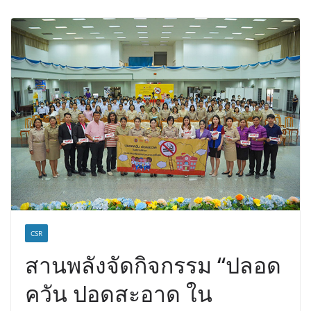
ฟุตซอลไทย เสมอ เวียดนาม 3-3 ลุ้นคว้า
แชมป์คอนติเนนทัล 2026 นัดสุดท้าย
CSR
สานพลังจัดกิจกรรม “ปลอด
ควัน ปอดสะอาด ใน