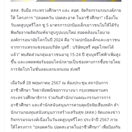
สสส. จับมือ กระทรวงศึกษาฯ และ สอศ. จัดกิจกรรมรณรงค์ภาย
ใต้ โครงการ “ปลอดควัน ปอดสะอาด ในอาชีวศึกษา” เนื่องใน
วันงดสูบบุหรี่โลก ชู 5 มาตรการปกป้องเด็กเยาวชนไม่ให้ได้รับ
พิษภัยจากผลิตภัณฑ์ยาสูบรูปแบบใหม่ สอดคล้องนโยบาย
องค์การอนามัยโลกในปี 2024 คือ “ร่วมปกป้องเด็กและเยาวชน
จากการแทรกแซงของบริษัท บุหรี่ : บริษัทบุหรี่ หยุดโกหกได้
แล้ว” พบสัดส่วนกลุ่มเยาวชนอายุ 15-24 ปี สุบบุหรี่ไฟฟ้าเพิ่มสูง
ขึ้น และแพลตฟอร์มออนไลน์กลายเป็นช่องทางการซื้อขายโดย
การจัดโปรโมชั่นลดแลกแจกแถม ส่งฟรี
เมื่อวันที่ 28 พฤษภาคม 2567 ณ ห้องประชุม สถาบันการ
อาชีวศึกษา วิทยาลัยพณิชยการบางนา กรุงเทพมหานคร
กระทรวงศึกษาธิการ ร่วมกับสํานักงานคณะกรรมการการ
อาชีวศึกษา และสํานักสนับสนุนการควบคุมปัจจัยเสี่ยงหลัก สํา
นักงานกองทุนสนับสนุนการสร้างเสริมสุข (สสส.) จัดแถลงข่าว
กิจกรรมรณรงค์เนื่องในวันงดสูบบุหรี่โลก ประจำปี 2567 ภาย
ใต้โครงการ “ปลอดควัน ปอดสะอาดในอาชีวศึกษา” เพื่อป้องกัน