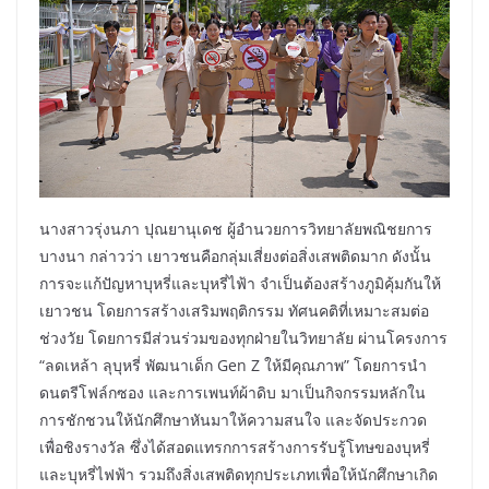
นางสาวรุ่งนภา ปุณยานุเดช ผู้อำนวยการวิทยาลัยพณิชยการ
บางนา กล่าวว่า เยาวชนคือกลุ่มเสี่ยงต่อสิ่งเสพติดมาก ดังนั้น
การจะแก้ปัญหาบุหรี่และบุหรี่ไฟ้า จำเป็นต้องสร้างภูมิคุ้มกันให้
เยาวชน โดยการสร้างเสริมพฤติกรรม ทัศนคติที่เหมาะสมต่อ
ช่วงวัย โดยการมีส่วนร่วมของทุกฝ่ายในวิทยาลัย ผ่านโครงการ
“ลดเหล้า ลุบุหรี่ พัฒนาเด็ก Gen Z ให้มีคุณภาพ” โดยการนำ
ดนตรีโฟล์กซอง และการเพนท์ผ้าดิบ มาเป็นกิจกรรมหลักใน
การชักชวนให้นักศึกษาหันมาให้ความสนใจ และจัดประกวด
เพื่อชิงรางวัล ซึ่งได้สอดแทรกการสร้างการรับรู้โทษของบุหรี่
และบุหรี่ไฟฟ้า รวมถึงสิ่งเสพติดทุกประเภทเพื่อให้นักศึกษาเกิด