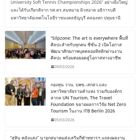
University Soft Tennis Championships 2026” อย่างยิ่งใหญ่
และได้รับเกียรติจาก รศ.ดร.สมหมาย ผิวสอาด อธิการบดี
มหาวิทยาลัยเทคโนโลยีราชมงคลธัญบุรี คลองหก ปทุมธานี
“Silpzone: The art is everywhere พื้นที่
ศิลปะสำหรับทุกคน ซีซั่น 2 เปิดโอกาส
พัฒนาศักยภาพบุคคลออทิสติกผ่านงาน
ศิลปะ พร้อมต่อยอดสู่โอกาสทางอาชีพ
09/03/2026
กองทุน ววน. บพข.-สกสว.และ
มหาวิทยาลัยรามคำแหง ร่วมกับองค์กร
สากล UN Tourism, The Travel
Foundation ขยายผลการวิจัย Net Zero
Tourism ในงาน ITB Berlin 2026
05/03/2026
“สุทิน คลังแสง” นายกสมาคมส่งเสริมกีฬาทหารฯ แถลงผลงาน