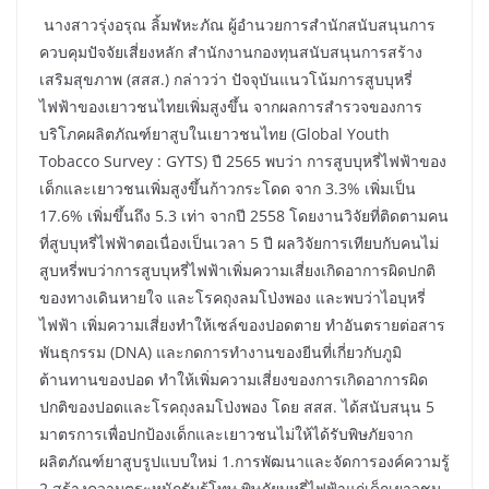
นางสาวรุ่งอรุณ ลิ้มฬหะภัณ ผู้อำนวยการสำนักสนับสนุนการ
ควบคุมปัจจัยเสี่ยงหลัก สำนักงานกองทุนสนับสนุนการสร้าง
เสริมสุขภาพ (สสส.) กล่าวว่า ปัจจุบันแนวโน้มการสูบบุหรี่
ไฟฟ้าของเยาวชนไทยเพิ่มสูงขึ้น จากผลการสำรวจของการ
บริโภคผลิตภัณฑ์ยาสูบในเยาวชนไทย (Global Youth
Tobacco Survey : GYTS) ปี 2565 พบว่า การสูบบุหรี่ไฟฟ้าของ
เด็กและเยาวชนเพิ่มสูงขึ้นก้าวกระโดด จาก 3.3% เพิ่มเป็น
17.6% เพิ่มขึ้นถึง 5.3 เท่า จากปี 2558 โดยงานวิจัยที่ติดตามคน
ที่สูบบุหรี่ไฟฟ้าตอเนื่องเป็นเวลา 5 ปี ผลวิจัยการเทียบกับคนไม่
สูบหรี่พบว่าการสูบบุหรี่ไฟฟ้าเพิ่มความเสี่ยงเกิดอาการผิดปกติ
ของทางเดินหายใจ และโรคถุงลมโป่งพอง และพบว่าไอบุหรี่
ไฟฟ้า เพิ่มความเสี่ยงทำให้เซล์ของปอดตาย ทำอันตรายต่อสาร
พันธุกรรม (DNA) และกดการทำงานของยีนที่เกี่ยวกับภูมิ
ต้านทานของปอด ทำให้เพิ่มความเสี่ยงของการเกิดอาการผิด
ปกติของปอดและโรคถุงลมโป่งพอง โดย สสส. ได้สนับสนุน 5
มาตรการเพื่อปกป้องเด็กและเยาวชนไม่ให้ได้รับพิษภัยจาก
ผลิตภัณฑ์ยาสูบรูปแบบใหม่ 1.การพัฒนาและจัดการองค์ความรู้
2.สร้างความตระหนักรับรู้โทษ พิษภัยบุหรี่ไฟฟ้าแก่เด็กเยาวชน