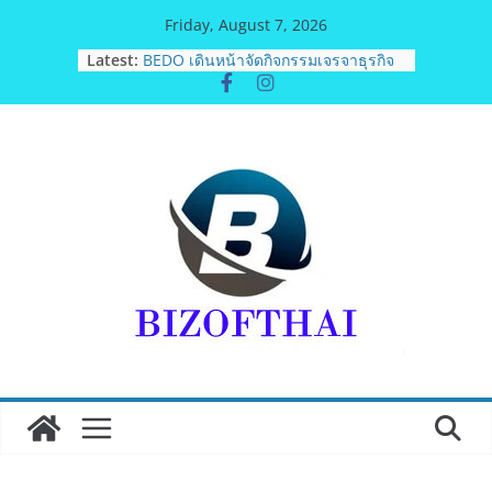
Skip
Friday, August 7, 2026
to
Latest:
มูลนิธิกองทุนนิยมไทย จับมือ กระทรวง
content
วัฒนธรรม แถลงเปิดตัวโครงการ
ประกวดอัตลักษณ์อาหารภูมิภาค “รสถิ่น
ไทย” เฟ้นหาเมนูต้นตำรับ 4 ภูมิภาค ดัน
Soft Power สู่ระดับโลก
BEDO เดินหน้าจัดกิจกรรมเจรจาธุรกิจ
“BIO TRADE CONNECT 2026”ยกระดับ
ผลิตภัณฑ์ท้องถิ่นสู่ตลาดเชิงพาณิชย์
อย่างยั่งยืน
Guangzhou Yinghao School เผยวิสัย
ทัศน์การศึกษาที่พร้อมรับอนาคต“เราไม่
ได้เตรียมนักเรียนเพียงเพื่อก้าวเข้าสู่
มหาวิทยาลัยเท่านั้นแต่ยังเตรียมพวกเขา
ให้พร้อมเป็นผู้กำหนดอนาคต”
สตาร์ทวันนี้ Franchise Expo Thailand
& TESE 2026 วันที่ 6-9 ส.ค.69 ฮอลล์ 6-
8 เมืองทองธานีพบทัพธุรกิจ&แฟรนไชส์
ซัพพลายเออร์สินค้า เติมรายได้ช่วย
เศรษฐกิจไทย ลดใหญ่กว่า 250 บูธ คาด
เงินสะพัด 220 ลบ.