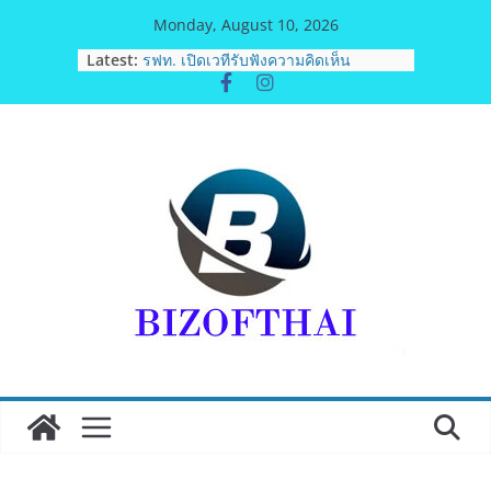
Skip
Monday, August 10, 2026
to
Latest:
รฟท. เปิดเวทีรับฟังความคิดเห็น
content
ประชาชน ครั้งที่ 2 โครงการรถไฟฟ้า
สายสีแดงเข้ม “วงเวียนใหญ่–มหาชัย”
เดินหน้าพัฒนาโครงการบนพื้นฐานข้อ
เท็จจริงและการมีส่วนร่วม
“เอกนิติ” เตือนบริษัทมหาชนที่ค้างชำระ
ค่าบริการวิชาชีพ ต้องเปิดเผยข้อมูลทาง
บัญชีอย่างถูกต้อง ระวังการนำส่งงบการ
เงินต่อ ก.ล.ต. โดยไม่แสดงภาระหนี้ตาม
ข้อเท็จจริง อาจเข้าข่ายรายงานข้อมูล
อันเป็นเท็จ
พิตบลู ศิษย์ทรายทอง กำปั้นดาวรุ่งวัย 15
ปีตัวแทน จ.พะเยาควงกำปั้นชนะน็อค
ณัฐพัฒน์ ทองไสล กำปั้นรุ่นพี่วัย 19 ปี
ตัวแทน จ.สมุทรสาคร ผ่านเข้ารอบ 8
คนสุดท้ายมวยรอบโกลบอลเฮ้าส์ สู่
บัลลังก์โลก 108 ปอนด์ในศึกมวยไทย
SUPER CHAMP
ภารกิจตำรวจจราจรโครงการพระ
ราชดำริ นำส่งอวัยวะหัวใจ ดวงที่ 184