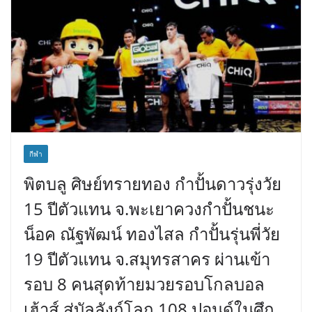
กีฬา
พิตบลู ศิษย์ทรายทอง กำปั้นดาวรุ่งวัย
15 ปีตัวแทน จ.พะเยาควงกำปั้นชนะ
น็อค ณัฐพัฒน์ ทองไสล กำปั้นรุ่นพี่วัย
19 ปีตัวแทน จ.สมุทรสาคร ผ่านเข้า
รอบ 8 คนสุดท้ายมวยรอบโกลบอล
เฮ้าส์ สู่บัลลังก์โลก 108 ปอนด์ในศึก