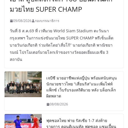
มวยไทย SUPER CHAMP
09/08/2026
กองบรรณาธิการ
วันที่ 8 ส.ค.69 ที่ เวทีมวย World Siam Stadium ตะวันนา
กรุงเทพฯ ในการแข่งขันมวยไทย SUPER CHAMP พรีเซ็นเต็ด
บายวันก่อเกียรติ ร่วมจัดโดย”เสี่ยโก้” นายก่อเกียรติ พาณิชยา
รมณ์ โปรโมเตอร์มวยโลกเจ้าของรางวัลยอดเยี่ยมเอเชีย 3
สถาบัน
เจบีซี มวยอาชีพแห่งญี่ปุ่น พร้อมสนับสนุน
นักมวยชาวไทย “เสี่ยนริส”แนะเพิ่มไฟท์
แฟ็กซ์ เว็บรับรองสถิติมวย หลัง บล็อกเล็ก
ผิดพลาด
08/08/2026
ฟุตซอลไทย พ่าย รัสเซีย 1-7 ส่งท้าย
รายการ คอนติเนนทัล ฟุตซอล แชมเปี้ยน