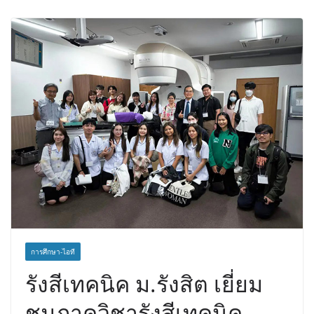
สำเร็จลุล่วง ณ รพ.ศิริราช
เอ-พลัสซัพพลาย เดินหน้าโครงการ “คืน
ความชุ่มชื้นให้กับผิว” มอบเอบอนเน่ เด
อร์มาโลชั่นยูเรียเข้มข้นแก่ กทม. ส่งต่อ
พลังความห่วงใยสู่ผู้สูงอายุและกลุ่ม
เปราะบางที่ประสบภัยทั่วทุกพื้นที่
การศึกษา-ไอที
รังสีเทคนิค ม.รังสิต เยี่ยม
ชมภาควิชารังสีเทคนิค