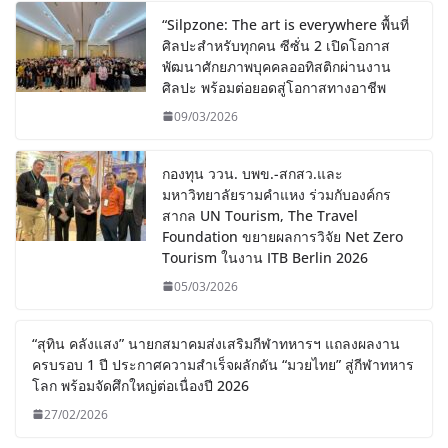
“Silpzone: The art is everywhere พื้นที่
ศิลปะสำหรับทุกคน ซีซั่น 2 เปิดโอกาส
พัฒนาศักยภาพบุคคลออทิสติกผ่านงาน
ศิลปะ พร้อมต่อยอดสู่โอกาสทางอาชีพ
09/03/2026
กองทุน ววน. บพข.-สกสว.และ
มหาวิทยาลัยรามคำแหง ร่วมกับองค์กร
สากล UN Tourism, The Travel
Foundation ขยายผลการวิจัย Net Zero
Tourism ในงาน ITB Berlin 2026
05/03/2026
“สุทิน คลังแสง” นายกสมาคมส่งเสริมกีฬาทหารฯ แถลงผลงาน
ครบรอบ 1 ปี ประกาศความสำเร็จผลักดัน “มวยไทย” สู่กีฬาทหาร
โลก พร้อมจัดศึกใหญ่ต่อเนื่องปี 2026
27/02/2026