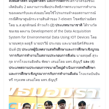
สังคมศาสตร์ มนุษศาสตร์ และการจัดการ
ได้รางวัลรองชนะ
เลิศอันดับ 2 ผลงานการเพิ่มประสิทธิภาพกระบวนการทำงาน
ของแผนกรับและส่งมอบโดยใช้โปรแกรมจำลองสถานการณ์
กรณีศึกษาศูนย์กระจายสินค้าของ 7-eleven โชคชัยร่วมมิตร
โดย น.ส.ศุภลักษณ์ ท้าวแก้ว
(2) ประเภทนานาชาติ
ได้รางวัล
ชมเชย ผลงาน Development of the Data Acquisition
System for Environmental Data Using IOT Devices โดย
นายนพรุจ ผงธุลี นายปรวีย์ ประกอบ และนายธนิศร์สัขเลข
นันท์
(3) ประเภทผู้นิเทศงานสหกิจศึกษาและการศึกษาเชิงบูรณ
าการกับการทำงานในสถานประกอบการดีเด่น
นายสฤษดิ์ สุระ
กุล จากโรงแรมฮิลตัน พัทยา เสนอโดย มทร.ธัญบุรี
และ (4)
ประเภทสถานประกอบการขนาดใหญ่ดำเนินการสหกิจศึกษา
และการศึกษาเชิงบูรณาการกับการทำงานดีเด่น
โรงแรมบันยัน
ทรี กรุงเทพ เสนอโดย มทร.ธัญบุรี