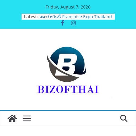
Skip
Friday, August 7, 2026
to
Latest:
สตาร์ทวันนี้ Franchise Expo Thailand
content
& TESE 2026 วันที่ 6-9 ส.ค.69 ฮอลล์ 6-
8 เมืองทองธานีพบทัพธุรกิจ&แฟรนไชส์
ซัพพลายเออร์สินค้า เติมรายได้ช่วย
เศรษฐกิจไทย ลดใหญ่กว่า 250 บูธ คาด
เงินสะพัด 220 ลบ.
ฟุตซอลไทย เสมอ เวียดนาม 3-3 ลุ้นคว้า
แชมป์คอนติเนนทัล 2026 นัดสุดท้าย
มทร.กรุงเทพ โต้ข่าวเท็จยันดำเนินงาน
ตามธรรมาภิบาล แจงชัด MOU–
หลักสูตร–วีซ่าถูกต้องตามกฎหมาย พร้อม
จ่อดำเนินคดีผู้บิดเบือนข้อมูล
ฟุตซอลไทย พ่าย รัสเซีย 1-7 ส่งท้าย
รายการ คอนติเนนทัล ฟุตซอล
แชมเปี้ยนชิพ 2026
Guangzhou Yinghao School เผยวิสัย
ทัศน์การศึกษาที่พร้อมรับอนาคต“เราไม่
ได้เตรียมนักเรียนเพียงเพื่อก้าวเข้าสู่
มหาวิทยาลัยเท่านั้นแต่ยังเตรียมพวกเขา
ให้พร้อมเป็นผู้กำหนดอนาคต”