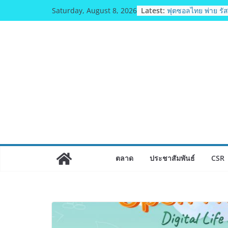
Skip
Latest:
ฟุตซอลไทย พ่าย รัสเ
Saturday, August 8, 2026
to
รายการ คอนติเนนท
แชมเปี้ยนชิพ 2026
content
ททท. เดินหน้ารุกต
Travel ดึงเอเย่นต์ก
เส้นทางท่องเที่ยว 
ภาคตะวันออกสู่จุ
คุณภาพ
ททท. ต้อนรับเที่ย
บิน TransNusa Air
จาการ์ตา-กรุงเทพฯ 
Connectivity ดึงนั
จากอินโดนีเซีย เริ่
สิงหาคมนี้
ม.วลัยลักษณ์ จับมือ
ตลาด
ประชาสัมพันธ์
CSR
ยกระดับสารสนเทศ
เวชศาสตร์ป้องกัน ส
ตอนบน
มทร.กรุงเทพ โต้ข่า
ตามธรรมาภิบาล แ
หลักสูตร–วีซ่าถูกต
จ่อดำเนินคดีผู้บิดเบ