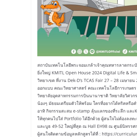
สถาบันเทคโนโลยีพระจอมเกล้าเจ้าคุณทหารลาดกระบัง (ส
ยิ่งใหญ่ KMITL Open House 2024 Digital Life & S
วิทยาเขต ที่งาน Dek-D’s TCAS Fair 27 – 28 เมษา
ออกแบบ คณะวิทยาศาสตร์ คณะเทคโนโลยีการเกษตร วิท
วิทยาลัยอุตสาหกรรมการบินนานาชาติ วิทยาลัยวิศวกรรม
น้องๆ มัธยมเตรียมตัวให้พร้อม ใครที่อยากได้ทริคหรือ
อาทิ กิจกรรมสะสม e-stamp ลุ้นแลกของที่ระลึก และKMI
ให้ทุกคนไปใส่ Portfolio ได้อีกด้วย ผู้สนใจไม่ต้องลงท
และบูธ 49-52 ใหญ่ที่สุด ณ Hall EH98 ณ ศูนย์นิทรร
ผู้สนใจติดตามข้อมูลหลักสูตรได้ที่ : https://curricul