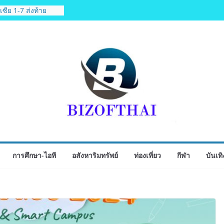
ซีย 1-7 ส่งท้าย
ัล ฟุตซอล
ลาด Corporate
ว่า 52 บริษัท ทดสอบ
Corporate ยกระดับ
ดหมายปลายทาง
วบินปฐมฤกษ์สายการ
lines เส้นทาง
เสริม Air
กท่องเที่ยวคุณภาพ
มเที่ยวแรกบินแรก 6
 รพ.กรุงเทพสิริโรจน์
การศึกษา-ไอที
อสังหาริมทรัพย์
ท่องเที่ยว
กีฬา
บันเทิ
การแพทย์-
ู่ศูนย์กลางภาคใต้
วเท็จยันดำเนินงาน
จงชัด MOU–
้องตามกฎหมาย พร้อม
ือนข้อมูล