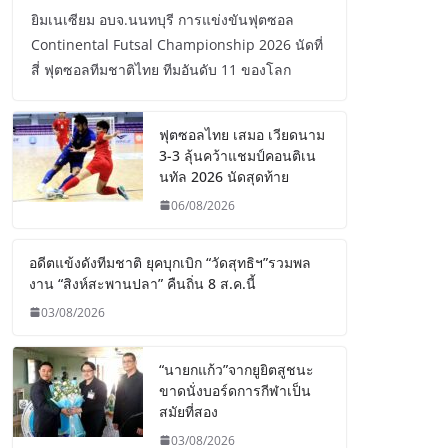
ยิมเนเซียม อบจ.นนทบุรี การแข่งขันฟุตซอล
Continental Futsal Championship 2026 นัดที่
สี่ ฟุตซอลทีมชาติไทย ทีมอันดับ 11 ของโลก
ฟุตซอลไทย เสมอ เวียดนาม
3-3 ลุ้นคว้าแชมป์คอนติเน
นทัล 2026 นัดสุดท้าย
06/08/2026
อดีตแข้งดังทีมชาติ ยุคบุกเบิก “วัดสุทธิฯ”รวมพล
งาน “สิงห์สะพานปลา” คืนถิ่น 8 ส.ค.นี้
03/08/2026
“นายกแก้ว”จากยูยิตสูชนะ
ขาดนั่งบอร์ดการกีฬาเป็น
สมัยที่สอง
03/08/2026