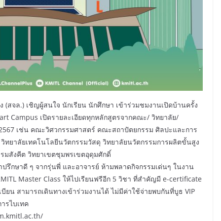
จล.) เชิญผู้สนใจ นักเรียน นักศึกษา เข้าร่วมชมงานเปิดบ้านครั้ง
mart Campus เปิดรายละเอียดทุกหลักสูตรจากคณะ/ วิทยาลัย/
ยน 2567 เช่น คณะวิศวกรรมศาสตร์ คณะสถาปัตยกรรม ศิลปะและการ
ยาลัยเทคโนโลยีนวัตกรรมวัสดุ วิทยาลัยนวัตกรรมการผลิตขั้นสูง
สังคีต วิทยาเขตชุมพรเขตอุดุมศักดิ์
คำปรึกษาดี ๆ จากรุ่นพี่ และอาจารย์ ห้ามพลาดกิจกรรมเด่นๆ ในงาน
TL Master Class ให้ไปเรียนฟรีอีก 5 วิชา ที่สำคัญมี e-certificate
ะเบียน สามารถเดินทางเข้าร่วมงานได้ ไม่มีค่าใช้จ่ายพบกันที่บูธ VIP
ศการไบเทค
um.kmitl.ac.th/