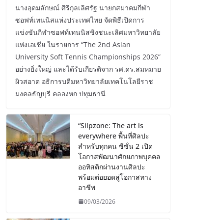
นางอุดมลักษณ์ ศิริกุลเลิศรัฐ นายกสมาคมกีฬา
ซอฟท์เทนนิสแห่งประเทศไทย จัดพิธีเปิดการ
แข่งขันกีฬาซอฟท์เทนนิสชิงชนะเลิศมหาวิทยาลัย
แห่งเอเชีย ในรายการ “The 2nd Asian
University Soft Tennis Championships 2026”
อย่างยิ่งใหญ่ และได้รับเกียรติจาก รศ.ดร.สมหมาย
ผิวสอาด อธิการบดีมหาวิทยาลัยเทคโนโลยีราช
มงคลธัญบุรี คลองหก ปทุมธานี
“Silpzone: The art is
everywhere พื้นที่ศิลปะ
สำหรับทุกคน ซีซั่น 2 เปิด
โอกาสพัฒนาศักยภาพบุคคล
ออทิสติกผ่านงานศิลปะ
พร้อมต่อยอดสู่โอกาสทาง
อาชีพ
09/03/2026