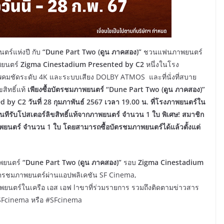
ตร์แห่งปี กับ
“
Dune Part Two (ดูน ภาคสอง)”
ชวนแฟนภาพยนตร์
พยนตร์
Zigma Cinestadium Presented by C2
หนึ่งในโรง
ภาพคมชัดระดับ 4K และระบบเสียง DOLBY ATMOS และที่นั่งที่สบาย
สิทธิ์แท้
เพียงซื้อบัตรชมภาพยนตร์ “
Dune Part Two (ดูน ภาคสอง)”
by C2 วันที่ 28 กุมภาพันธ์ 2567 เวลา 19.00 น. ที่โรงภาพยนตร์ใน
บทันทีรับโปสเตอร์ลิขสิทธิ์แท้จากภาพยนตร์ จำนวน 1 ใบ พิเศษ! สมาชิก
กภาพยนตร์ จำนวน 1 ใบ โดยสามารถซื้อบัตรชมภาพยนตร์ได้แล้วตั้งแต่
พยนตร์
“
Dune Part Two (ดูน ภาคสอง)”
รอบ
Zigma Cinestadium
บัตรชมภาพยนตร์ผ่านแอปพลิเคชัน SF Cinema,
นตร์ในเครือ เอส เอฟ lาขาที่ร่วมรายการ รวมถึงติดตามข่าวสาร
ย SFcinema หรือ #SFcinema