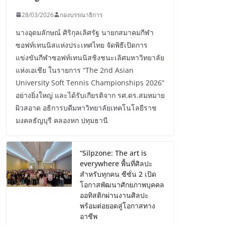
28/03/2026
กองบรรณาธิการ
นางอุดมลักษณ์ ศิริกุลเลิศรัฐ นายกสมาคมกีฬา
ซอฟท์เทนนิสแห่งประเทศไทย จัดพิธีเปิดการ
แข่งขันกีฬาซอฟท์เทนนิสชิงชนะเลิศมหาวิทยาลัย
แห่งเอเชีย ในรายการ “The 2nd Asian
University Soft Tennis Championships 2026”
อย่างยิ่งใหญ่ และได้รับเกียรติจาก รศ.ดร.สมหมาย
ผิวสอาด อธิการบดีมหาวิทยาลัยเทคโนโลยีราช
มงคลธัญบุรี คลองหก ปทุมธานี
“Silpzone: The art is
everywhere พื้นที่ศิลปะ
สำหรับทุกคน ซีซั่น 2 เปิด
โอกาสพัฒนาศักยภาพบุคคล
ออทิสติกผ่านงานศิลปะ
พร้อมต่อยอดสู่โอกาสทาง
อาชีพ