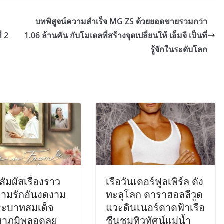
บทพิสูจน์ความสำเร็จ MG ZS ด้วยยอดขายรวมกว่า
่ 2
1.06 ล้านคัน กับโมเดลที่สร้างจุดเปลี่ยนให้ เอ็มจี เป็นที่
รู้จักในระดับโลก
สัมผัสเรื่องราว
เรือวันเดอร์ฟูลเพิร์ล ดัง
ามรักอันงดงาม
ทะลุโลก ดาราฮอลลีวูด
ะบาทสมเด็จ
แวะดินเนอร์ดาดฟ้าเรือ
าภูมิพลอดุลย
ชื่นชมทิวทัศน์แม่น้ำ