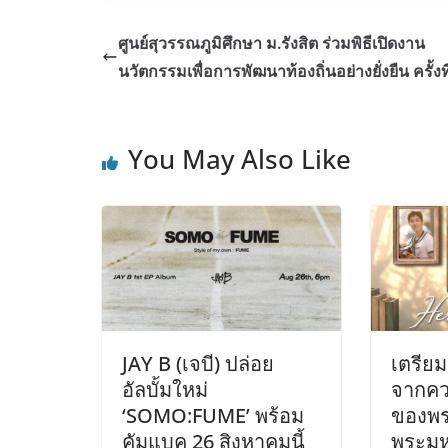
ศูนย์สุวรรณภูมิศึกษา ม.รังสิต ร่วมพิธีเปิดงาน
นวัตกรรมเพื่อการพัฒนาท้องถิ่นอย่างยั่งยืน ครั้งที
You May Also Like
JAY B (เจบี) ปล่อย
เตรียม
อัลบั้มใหม่
จากคว
‘SOMO:FUME’ พร้อม
ของพร
คัมแบค 26 สิงหาคมนี้
พระมห