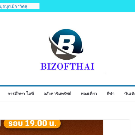
ิจกรรมเจรจาธุรกิจ
ECT 2026”ยกระดับ
ู่ตลาดเชิงพาณิชย์
ุคบุกเบิก “วัดสุ
ิงห์สะพานปลา” คืน
chise Expo Thailand
 6-9 ส.ค.69 ฮอลล์ 6-
ัพธุรกิจ&แฟรนไชส์
 เติมรายได้ช่วย
่กว่า 250 บูธ คาด
ียดนาม 3-3 ลุ้นคว้า
2026 นัดสุดท้าย
การศึกษา-ไอที
อสังหาริมทรัพย์
ท่องเที่ยว
กีฬา
บันเทิ
ไทย จับมือ กระทรวง
ิดตัวโครงการ
หารภูมิภาค “รสถิ่น
ตำรับ 4 ภูมิภาค ดัน
บโลก