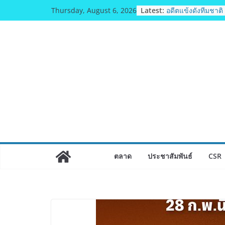
Skip
Latest:
BEDO เดินหน้าจัดก
Thursday, August 6, 2026
to
“BIO TRADE CONN
ผลิตภัณฑ์ท้องถิ่นส
content
อย่างยั่งยืน
อดีตแข้งดังทีมชาติ ย
ทธิฯ”รวมพลงาน “ส
ถิ่น 8 ส.ค.นี้
สตาร์ทวันนี้ Fran
& TESE 2026 วันที่
8 เมืองทองธานีพบท
ซัพพลายเออร์สินค้า
เศรษฐกิจไทย ลดใหญ
เงินสะพัด 220 ลบ.
ฟุตซอลไทย เสมอ เว
แชมป์คอนติเนนทัล 
ตลาด
ประชาสัมพันธ์
CSR
มูลนิธิกองทุนนิยม
วัฒนธรรม แถลงเป
ประกวดอัตลักษณ์อา
ไทย” เฟ้นหาเมนูต้น
Soft Power สู่ระดั