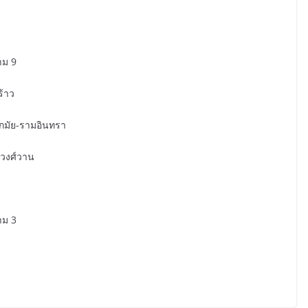
าม 9
ร้าว
อกมัย-รามอินทรา
มวงศ์วาน
าม 3