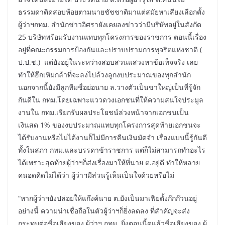
ธรรมดาติดสอบห้อยตามนายชัชชาติมาแต่สมัยหาเสียงเลือกตั้ง
ผู้ว่าฯกทม. สำนักข่าวอิศรายังเคยลงข่าวว่ามีบริษัทอยู่ในสังกัด
25 บริษัทพร้อมรับงานแทบทุกโครงการของราชการ ตอนนี้เรื่อง
อยู่ที่คณะกรรมการป้องกันและปราบปรามการทุจริตแห่งชาติ (
ป.ป.ช.) แต่ยังอยู่ในระหว่างสอบสวนแสวงหาข้อเท็จจริง เลย
ทำให้ฮึกเหิมกล้าที่จะลงไปล้วงลูกงบประมาณของทุกสำนัก
นอกจากนี้ยังมีลูกทีมชื่อย่อนาย ล.วางตัวเป็นขาใหญ่เป็นที่รู้จัก
กันดีใน กทม.โดยเฉพาะแววดวงเอกชนที่ให้ความสนใจประมูล
งานใน กทม.เรียกรับผลประโยชน์ล่วงหน้าจากเอกชนเป็น
เงินสด 1% ของงบประมาณแทบทุกโครงการสุดท้ายเอกชนจะ
ได้รับงานหรือไม่ได้งานก็ไม่มีการคืนเงินมัดจำ เรื่องแบบนี้รู้กันดี
ทั้งในสภา กทม.และบรรดาข้าราชการ แต่ก็ไม่สามารถทำอะไร
ได้เพราะสุดท้ายผู้ว่าฯก็ส่งเรื่องมาให้ที่นาย ต.อยู่ดี ทำให้หลาย
คนอดคิดไม่ได้ว่า ผู้ว่าฯมีส่วนรู้เห็นเป็นใจด้วยหรือไม่
“หากผู้ว่าฯยังปล่อยให้แก๊งค์นาย ต.ยังเป็นมาเฟียตั้งก๊กก๊วนอยู่
อย่างนี้ ความน่าเชื่อถือในตัวผู้ว่าฯก็ยิ่งลดลง ที่สำคัญจะส่ง
กระทบต่อชื่อเสียงของ ผู้ว่าฯ กทม. ยิ่งตอนนี้ดูแล้วชื่อเสียงของ ผู้