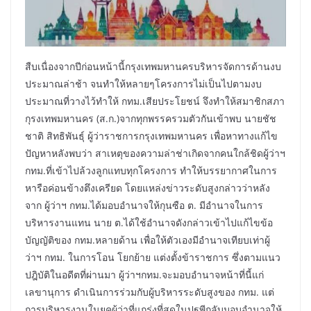
สืบเนื่องจากปีก่อนหน้านี้กรุงเทพมหานครบริหารจัดการด้านงบ
ประมาณล่าช้า จนทำให้หลายๆโครงการไม่เป็นไปตามงบ
ประมาณที่วางไว้ทำให้ กทม.เสียประโยชน์ จึงทำให้สมาชิกสภา
กุรงเทพมหานคร (ส.ก.)จากทุกพรรครวมตัวกันเข้าพบ นายชัช
ชาติ สิทธิพันธุ์ ผู้ว่าราชการกรุงเทพมหานคร เพื่อหาทางแก้ไข
ปัญหาหลังพบว่า สาเหตุของความล่าช่าเกิดจากคนใกล้ชิดผู้ว่าฯ
กทม.ที่เข้าไปล้วงลูกแทบทุกโครงการ ทำให้บรรยากาศในการ
หารือค่อนข้างตึงเครียด โดยแหล่งข่าวระดับสูงกล่าวว่าหลัง
จาก ผู้ว่าฯ กทม.ได้มอบอำนาจให้กุนซือ ต. มีอำนาจในการ
บริหารงานแทน นาย ต.ได้ใช้อำนาจดังกล่าวเข้าไปแก้ไขข้อ
บัญญัติของ กทม.หลายด้าน เพื่อให้ตัวเองมีอำนาจเทียบเท่าผู้
ว่าฯ กทม. ในการโอน โยกย้าย แต่งตั้งข้าราชการ ซึ่งตามแนว
ปฎิบัติในอดีตที่ผ่านมา ผู้ว่าฯกทม.จะมอบอำนาจหน้าที่นี้แก่
เลขานุการ ดำเนินการร่วมกับผู้บริหารระดับสูงของ กทม. แต่
การบริหารงานในยุคผู้ว่าที่แกร่งที่สุดในปฐพีกลับมอบอำนาจให้