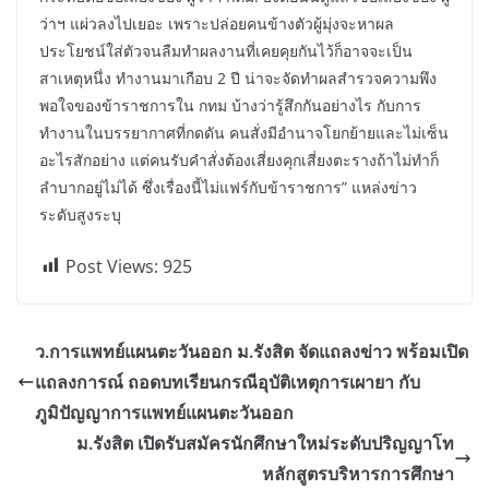
ว่าฯ แผ่วลงไปเยอะ เพราะปล่อยคนข้างตัวผู้มุ่งจะหาผล
ประโยชน์ใส่ตัวจนลืมทำผลงานที่เคยคุยกันไว้ก็อาจจะเป็น
สาเหตุหนึ่ง ทำงานมาเกือบ 2 ปี น่าจะจัดทำผลสำรวจความพึง
พอใจของข้าราชการใน กทม บ้างว่ารู้สึกกันอย่างไร กับการ
ทำงานในบรรยากาศที่กดดัน คนสั่งมีอำนาจโยกย้ายและไม่เซ็น
อะไรสักอย่าง แต่คนรับคำสั่งต้องเสี่ยงคุกเสี่ยงตะรางถ้าไม่ทำก็
ลำบากอยู่ไม่ได้ ซึ่งเรื่องนี้ไม่แฟร์กับข้าราชการ” แหล่งข่าว
ระดับสูงระบุ
Post Views:
925
ว.การแพทย์แผนตะวันออก ม.รังสิต จัดแถลงข่าว พร้อมเปิด
แถลงการณ์ ถอดบทเรียนกรณีอุบัติเหตุการเผายา กับ
ภูมิปัญญาการแพทย์แผนตะวันออก
ม.รังสิต เปิดรับสมัครนักศึกษาใหม่ระดับปริญญาโท
หลักสูตรบริหารการศึกษา