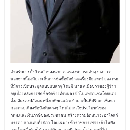
สำหรับการตั้งก๊วนก๊กของนาย ต.แหล่งข่าวระดับสูงกล่าวว่า
นอกจากนี้ยังมีประเด็นการจัดซื้อจัดจ้างเครื่องมือแพทย์ของ กทม
ที่มีการเปิดประมูลแบบแปลกๆ โดยมี นาย ต.มือขวาของผู้ว่าฯ
อยู่เบื้องหลังการจัดซื้อจัดจ้างทั้งหมด เข้าไปแทรกแซงโดยแต่ง
ตั้งอดีตรองปลัดคนหนึ่งเกษียณแล้วเข้ามาเป็นที่ปรึกษาเพื่อหา
ช่องหลบเลี่ยงข้อบังคับต่างๆ โดยไม่สนใจประโยชน์ของ
กทม.และเงินภาษีของประชาชน สร้างความอิดหนาระอาใจแก่
บรรดา สก.แทบทั้งสภา โดยเฉพาะข้าราชการเพราะถ้าไม่ฟัง
อาจโดนสั่งย้ายได้ ประวัตินาย ต.หรือผู้อาวุโส ต.คนนี้ไม่