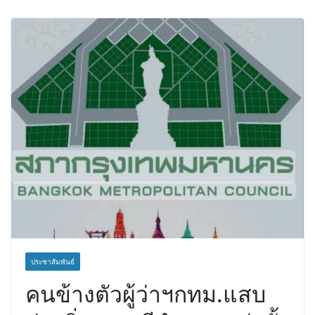
จาการ์ตา-กรุงเทพฯ เสริม Air
Connectivity ดึงนักท่องเที่ยวคุณภาพ
จากอินโดนีเซีย เริ่มเที่ยวแรกบินแรก 6
สิงหาคมนี้
ประชาสัมพันธ์
คนข้างตัวผู้ว่าฯกทม.แสบ