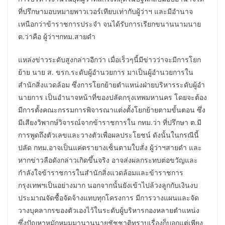
ที่ปรึกษามอบหมายพาวเวอร์เทียบเท่ากับผู้ว่าฯ และมีอำนาจ
เหนือกว่าข้าราชการประจำ จนได้รับการเรียกขนานนามนาย
ต.ว่าคือ ผู้ว่าฯกทม.สายดำ
แหล่งข่าวระดับสูงกล่าวอีกว่า เมื่อเร็วๆนี้มีข่าวว่าจะมีการโยก
ย้าย นาย ส. ขรก.ระดับผู้อำนวยการ มาเป็นผู้อำนวยการใน
สำนักสิ่งแวดล้อม ซึ่งการโยกย้ายตำแหน่งฝ่ายบริหารระดับผู้อำ
นายการ เป็นอำนาจหน้าที่ของปลัดกรุงเทพมหานคร โดยจะต้อง
มีการตั้งคณะกรรมการพิจารณาแต่งตั้งโยกย้ายตามขั้นตอน ซึ่ง
มีเสียงวิพากษ์วิจารณ์จากข้าราชการใน กทม.ว่า ที่ปรึกษา ต.มี
การพูดถึงตัวเลขและวางตัวเพื่อผลประโยชน์ ดังนั้นในกรณีนี้
ปลัด กทม.อาจเป็นแค่ตรายางเซ็นตามใบสั่ง ผู้ว่าฯสายดำ และ
หากข่าวลือดังกล่าวเกิดขึ้นจริง อาจส่งผลกระทบต่อขวัญและ
กำลังใจข้าราชการในสำนักสิ่งแวดล้อมและข้าราชการ
กรุงเทพฯเป็นอย่างมาก นอกจากนั้นยังเข้าไปล้วงลูกกับเงินงบ
ประมาณจัดซื้อจัดจ้างแทบทุกโครงการ มีการวางแผนและจัด
วางบุคลากรของตัวเองไว้ในระดับผู้บริหารกองหลายตำแหน่ง
ซึ่งปัญหาหมักหมมมานานนายชัชชาติทราบเรื่องก็บอกแต่เพียง