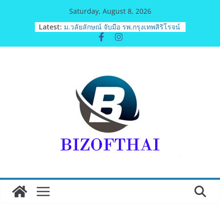
Skip
Saturday, August 8, 2026
to
Latest:
ม.วลัยลักษณ์ จับมือ รพ.กรุงเทพสิริโรจน์
content
ยกระดับสารสนเทศการแพทย์-
เวชศาสตร์ป้องกัน สู่ศูนย์กลางภาคใต้
ตอนบน
รฟท. เปิดเวทีรับฟังความคิดเห็น
ประชาชน ครั้งที่ 2 โครงการรถไฟฟ้า
สายสีแดงเข้ม “วงเวียนใหญ่–มหาชัย”
เดินหน้าพัฒนาโครงการบนพื้นฐานข้อ
เท็จจริงและการมีส่วนร่วม
เจบีซี มวยอาชีพแห่งญี่ปุ่น พร้อม
สนับสนุนนักมวยชาวไทย “เสี่ยนริส”แนะ
เพิ่มไฟท์แฟ็กซ์ เว็บรับรองสถิติมวย หลัง
บล็อกเล็ก ผิดพลาด
ททท. เดินหน้ารุกตลาด Corporate
Travel ดึงเอเย่นต์กว่า 52 บริษัท ทดสอบ
เส้นทางท่องเที่ยว Corporate ยกระดับ
ภาคตะวันออกสู่จุดหมายปลายทาง
คุณภาพ
ททท. ต้อนรับเที่ยวบินปฐมฤกษ์สายการ
บิน TransNusa Airlines เส้นทาง