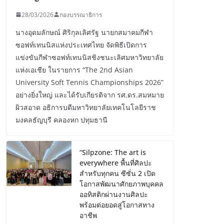
28/03/2026
กองบรรณาธิการ
นางอุดมลักษณ์ ศิริกุลเลิศรัฐ นายกสมาคมกีฬา
ซอฟท์เทนนิสแห่งประเทศไทย จัดพิธีเปิดการ
แข่งขันกีฬาซอฟท์เทนนิสชิงชนะเลิศมหาวิทยาลัย
แห่งเอเชีย ในรายการ “The 2nd Asian
University Soft Tennis Championships 2026”
อย่างยิ่งใหญ่ และได้รับเกียรติจาก รศ.ดร.สมหมาย
ผิวสอาด อธิการบดีมหาวิทยาลัยเทคโนโลยีราช
มงคลธัญบุรี คลองหก ปทุมธานี
“Silpzone: The art is
everywhere พื้นที่ศิลปะ
สำหรับทุกคน ซีซั่น 2 เปิด
โอกาสพัฒนาศักยภาพบุคคล
ออทิสติกผ่านงานศิลปะ
พร้อมต่อยอดสู่โอกาสทาง
อาชีพ