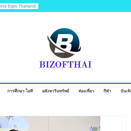
ุคบุกเบิก “วัดสุ
ิงห์สะพานปลา” คืน
chise Expo Thailand
 6-9 ส.ค.69 ฮอลล์ 6-
ัพธุรกิจ&แฟรนไชส์
 เติมรายได้ช่วย
่กว่า 250 บูธ คาด
ียดนาม 3-3 ลุ้นคว้า
2026 นัดสุดท้าย
ไทย จับมือ กระทรวง
ิดตัวโครงการ
หารภูมิภาค “รสถิ่น
ตำรับ 4 ภูมิภาค ดัน
การศึกษา-ไอที
อสังหาริมทรัพย์
ท่องเที่ยว
กีฬา
บันเทิ
บโลก
ิจกรรมเจรจาธุรกิจ
ECT 2026”ยกระดับ
ู่ตลาดเชิงพาณิชย์