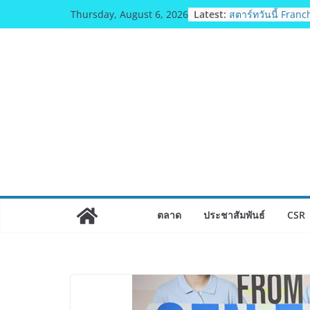
Skip
Latest:
อดีตแข้งดังทีมชาติ ย
Thursday, August 6, 2026
to
ทธิฯ”รวมพลงาน “ส
ถิ่น 8 ส.ค.นี้
content
สตาร์ทวันนี้ Fran
& TESE 2026 วันที่
8 เมืองทองธานีพบท
ซัพพลายเออร์สินค้า
เศรษฐกิจไทย ลดใหญ
เงินสะพัด 220 ลบ.
ฟุตซอลไทย เสมอ เว
แชมป์คอนติเนนทัล 
มูลนิธิกองทุนนิยม
วัฒนธรรม แถลงเป
ประกวดอัตลักษณ์อา
ไทย” เฟ้นหาเมนูต้น
ตลาด
ประชาสัมพันธ์
CSR
Soft Power สู่ระดั
BEDO เดินหน้าจัดก
“BIO TRADE CONN
ผลิตภัณฑ์ท้องถิ่นส
อย่างยั่งยืน