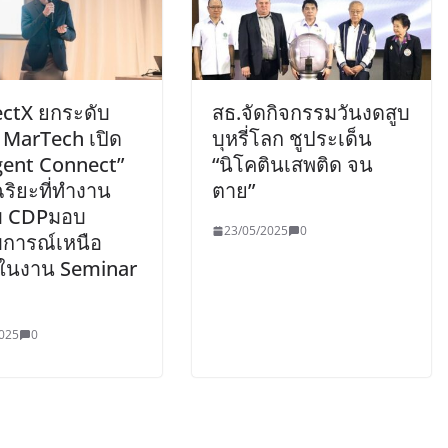
ctX ยกระดับ
สธ.จัดกิจกรรมวันงดสูบ
 MarTech เปิด
บุหรี่โลก ชูประเด็น
Agent Connect”
“นิโคตินเสพติด จน
ฉริยะที่ทำงาน
ตาย”
ับ CDPมอบ
23/05/2025
0
การณ์เหนือ
 ในงาน Seminar
025
0