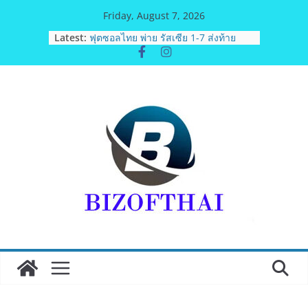
Skip
Friday, August 7, 2026
to
Latest:
มทร.กรุงเทพ โต้ข่าวเท็จยันดำเนินงาน
content
ตามธรรมาภิบาล แจงชัด MOU–
หลักสูตร–วีซ่าถูกต้องตามกฎหมาย พร้อม
จ่อดำเนินคดีผู้บิดเบือนข้อมูล
ฟุตซอลไทย พ่าย รัสเซีย 1-7 ส่งท้าย
รายการ คอนติเนนทัล ฟุตซอล
แชมเปี้ยนชิพ 2026
ททท. เดินหน้ารุกตลาด Corporate
Travel ดึงเอเย่นต์กว่า 52 บริษัท ทดสอบ
เส้นทางท่องเที่ยว Corporate ยกระดับ
ภาคตะวันออกสู่จุดหมายปลายทาง
คุณภาพ
ททท. ต้อนรับเที่ยวบินปฐมฤกษ์สายการ
บิน TransNusa Airlines เส้นทาง
จาการ์ตา-กรุงเทพฯ เสริม Air
Connectivity ดึงนักท่องเที่ยวคุณภาพ
จากอินโดนีเซีย เริ่มเที่ยวแรกบินแรก 6
สิงหาคมนี้
ม.วลัยลักษณ์ จับมือ รพ.กรุงเทพสิริโรจน์
ยกระดับสารสนเทศการแพทย์-