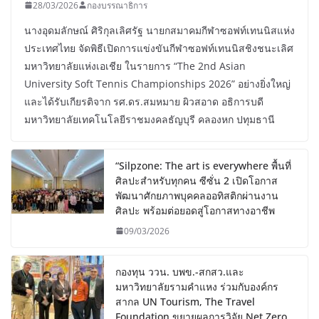
28/03/2026
กองบรรณาธิการ
นางอุดมลักษณ์ ศิริกุลเลิศรัฐ นายกสมาคมกีฬาซอฟท์เทนนิสแห่ง
ประเทศไทย จัดพิธีเปิดการแข่งขันกีฬาซอฟท์เทนนิสชิงชนะเลิศ
มหาวิทยาลัยแห่งเอเชีย ในรายการ “The 2nd Asian
University Soft Tennis Championships 2026” อย่างยิ่งใหญ่
และได้รับเกียรติจาก รศ.ดร.สมหมาย ผิวสอาด อธิการบดี
มหาวิทยาลัยเทคโนโลยีราชมงคลธัญบุรี คลองหก ปทุมธานี
“Silpzone: The art is everywhere พื้นที่
ศิลปะสำหรับทุกคน ซีซั่น 2 เปิดโอกาส
พัฒนาศักยภาพบุคคลออทิสติกผ่านงาน
ศิลปะ พร้อมต่อยอดสู่โอกาสทางอาชีพ
09/03/2026
กองทุน ววน. บพข.-สกสว.และ
มหาวิทยาลัยรามคำแหง ร่วมกับองค์กร
สากล UN Tourism, The Travel
Foundation ขยายผลการวิจัย Net Zero