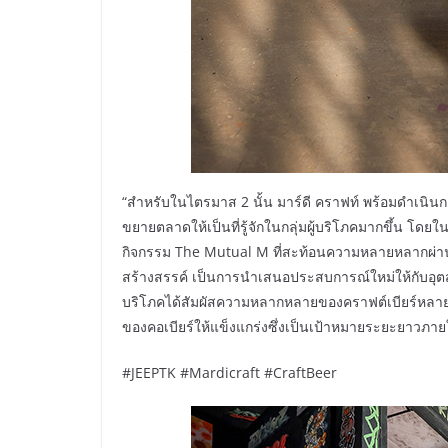
“สำหรับในไตรมาส 2 นั้น มาร์ดี คราฟท์ พร้อมดำเนิน
ขยายตลาดให้เป็นที่รู้จักในกลุ่มผู้บริโภคมากขึ้น
กิจกรรม The Mutual M ที่สะท้อนความหลายหลากผ่านงา
สร้างสรรค์ เป็นการนำเสนอประสบการณ์ใหม่ให้กับอุตสาหก
บริโภคได้สัมผัสความหลากหลายของคราฟต์เบียร์หลายสไ
ของคอเบียร์ให้แข็งแกร่งซึ่งเป็นเป้าหมายระยะยาวภายใ
#JEEPTK #Mardicraft #CraftBeer