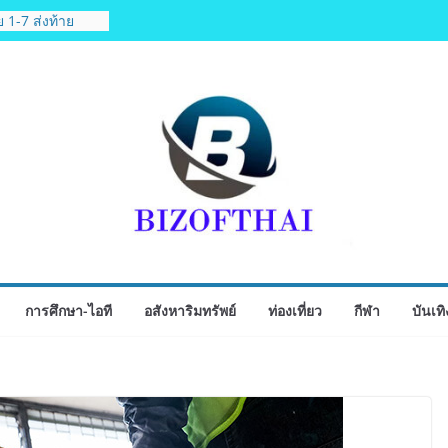
็จยันดำเนินงาน
ชัด MOU–
งตามกฎหมาย พร้อม
ข้อมูล
 1-7 ส่งท้าย
ฟุตซอล
 Corporate
 52 บริษัท ทดสอบ
porate ยกระดับ
ายปลายทาง
นปฐมฤกษ์สายการ
es เส้นทาง
ิม Air
องเที่ยวคุณภาพ
การศึกษา-ไอที
อสังหาริมทรัพย์
ท่องเที่ยว
กีฬา
บันเทิ
ี่ยวแรกบินแรก 6
.กรุงเทพสิริโรจน์
แพทย์-
ูนย์กลางภาคใต้