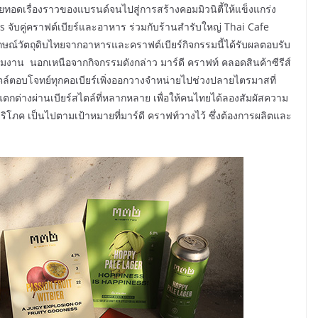
ายทอดเรื่องราวของแบรนด์จนไปสู่การสร้างคอมมิวนิตี้ให้แข็งแกร่ง
es จับคู่คราฟต์เบียร์และอาหาร ร่วมกับร้านสำรับใหญ่ Thai Cafe
ษณ์วัตถุดิบไทยจากอาหารและคราฟต์เบียร์กิจกรรมนี้ได้รับผลตอบรับ
้าร่วมงาน นอกเหนือจากกิจกรรมดังกล่าว มาร์ดี คราฟท์ คลอดสินค้าซีรีส์
 สไตล์ตอบโจทย์ทุกคอเบียร์เพิ่งออกวางจำหน่ายไปช่วงปลายไตรมาสที่
ต่างผ่านเบียร์สไตล์ที่หลากหลาย เพื่อให้คนไทยได้ลองสัมผัสความ
้บริโภค เป็นไปตามเป้าหมายที่มาร์ดี คราฟท์วางไว้ ซึ่งต้องการผลิตและ