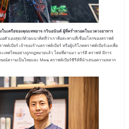
ึ่งในเครือของคุณเทพอาจ กวินอนันต์ ผู้ที่คร่ำหวอดในแวดวงอาหาร
ตัวเองสุดเก๋ด้วยแนวคิดที่ว่าเราคือสะพานที่เชื่อมโลกของคราฟต์
าฟต์เบียร์ เจ้าของร้านคราฟต์เบียร์ หรือผู้บริโภคคราฟต์เบียร์เองเพื่อ
ระเทศไทยอย่างถูกกฎหมายแล้ว โดยที่ผ่านมา มาร์ดี คราฟท์ มีการ
ลักษณ์ความเป็นไทยและ M๓๒ คราฟต์เบียร์ซีรีส์ที่นำเสนอความหลาก