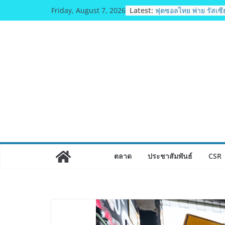
มทร.กรุงเทพ โต้ข่าวเท
Skip
Latest:
ตามธรรมาภิบาล แจง
Friday, August 7, 2026
to
หลักสูตร–วีซ่าถูกต้อ
จ่อดำเนินคดีผู้บิดเบือน
content
ฟุตซอลไทย พ่าย รัสเซีย
รายการ คอนติเนนทัล 
แชมเปี้ยนชิพ 2026
ททท. เดินหน้ารุกตลาด
Travel ดึงเอเย่นต์กว่า
เส้นทางท่องเที่ยว Cor
ภาคตะวันออกสู่จุดหม
คุณภาพ
ททท. ต้อนรับเที่ยวบิ
บิน TransNusa Airlin
จาการ์ตา-กรุงเทพฯ เสร
Connectivity ดึงนักท่
ตลาด
ประชาสัมพันธ์
CSR
จากอินโดนีเซีย เริ่มเท
สิงหาคมนี้
ม.วลัยลักษณ์ จับมือ รพ
ยกระดับสารสนเทศการ
เวชศาสตร์ป้องกัน สู่ศ
ตอนบน