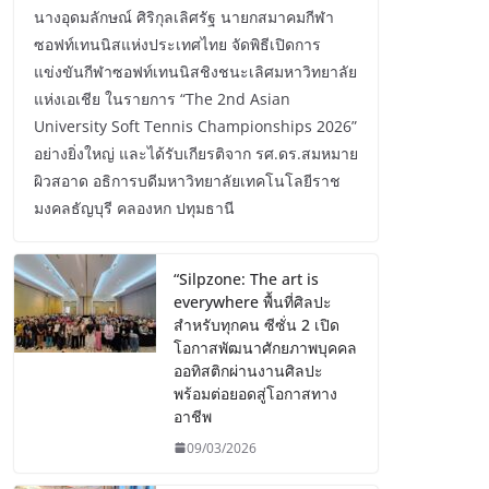
นางอุดมลักษณ์ ศิริกุลเลิศรัฐ นายกสมาคมกีฬา
ซอฟท์เทนนิสแห่งประเทศไทย จัดพิธีเปิดการ
แข่งขันกีฬาซอฟท์เทนนิสชิงชนะเลิศมหาวิทยาลัย
แห่งเอเชีย ในรายการ “The 2nd Asian
University Soft Tennis Championships 2026”
อย่างยิ่งใหญ่ และได้รับเกียรติจาก รศ.ดร.สมหมาย
ผิวสอาด อธิการบดีมหาวิทยาลัยเทคโนโลยีราช
มงคลธัญบุรี คลองหก ปทุมธานี
“Silpzone: The art is
everywhere พื้นที่ศิลปะ
สำหรับทุกคน ซีซั่น 2 เปิด
โอกาสพัฒนาศักยภาพบุคคล
ออทิสติกผ่านงานศิลปะ
พร้อมต่อยอดสู่โอกาสทาง
อาชีพ
09/03/2026