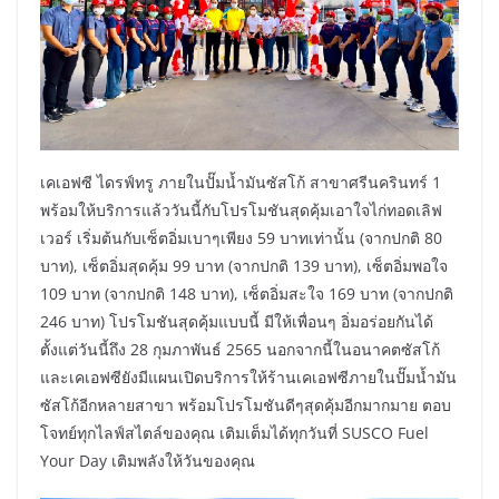
เคเอฟซี ไดรฟ์ทรู ภายในปั๊มน้ำมันซัสโก้ สาขาศรีนครินทร์ 1
พร้อมให้บริการแล้ววันนี้กับโปรโมชันสุดคุ้มเอาใจไก่ทอดเลิฟ
เวอร์ เริ่มต้นกับเซ็ตอิ่มเบาๆเพียง 59 บาทเท่านั้น (จากปกติ 80
บาท), เซ็ตอิ่มสุดคุ้ม 99 บาท (จากปกติ 139 บาท), เซ็ตอิ่มพอใจ
109 บาท (จากปกติ 148 บาท), เซ็ตอิ่มสะใจ 169 บาท (จากปกติ
246 บาท) โปรโมชันสุดคุ้มแบบนี้ มีให้เพื่อนๆ อิ่มอร่อยกันได้
ตั้งแต่วันนี้ถึง 28 กุมภาพันธ์ 2565 นอกจากนี้ในอนาคตซัสโก้
และเคเอฟซียังมีแผนเปิดบริการให้ร้านเคเอฟซีภายในปั๊มน้ำมัน
ซัสโก้อีกหลายสาขา พร้อมโปรโมชันดีๆสุดคุ้มอีกมากมาย ตอบ
โจทย์ทุกไลฟ์สไตล์ของคุณ เติมเต็มได้ทุกวันที่ SUSCO Fuel
Your Day เติมพลังให้วันของคุณ