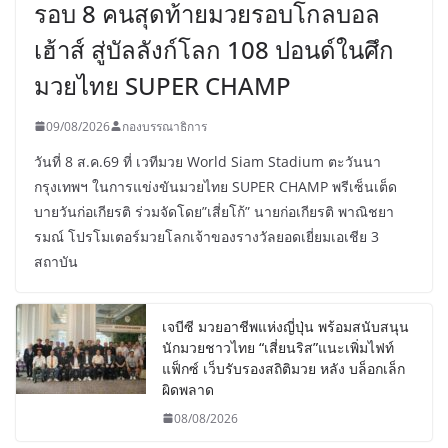
รอบ 8 คนสุดท้ายมวยรอบโกลบอล
เฮ้าส์ สู่บัลลังก์โลก 108 ปอนด์ในศึก
มวยไทย SUPER CHAMP
09/08/2026
กองบรรณาธิการ
วันที่ 8 ส.ค.69 ที่ เวทีมวย World Siam Stadium ตะวันนา
กรุงเทพฯ ในการแข่งขันมวยไทย SUPER CHAMP พรีเซ็นเต็ด
บายวันก่อเกียรติ ร่วมจัดโดย”เสี่ยโก้” นายก่อเกียรติ พาณิชยา
รมณ์ โปรโมเตอร์มวยโลกเจ้าของรางวัลยอดเยี่ยมเอเชีย 3
สถาบัน
เจบีซี มวยอาชีพแห่งญี่ปุ่น พร้อมสนับสนุน
นักมวยชาวไทย “เสี่ยนริส”แนะเพิ่มไฟท์
แฟ็กซ์ เว็บรับรองสถิติมวย หลัง บล็อกเล็ก
ผิดพลาด
08/08/2026