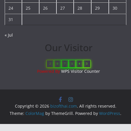
24
25
26
27
28
29
30
31
« Jul
Our Visitor
2
0
7
1
4
3
Powered By
WPS Visitor Counter
Copyright © 2026
bizofthai.com
. All rights reserved.
Theme:
ColorMag
by ThemeGrill. Powered by
WordPress
.