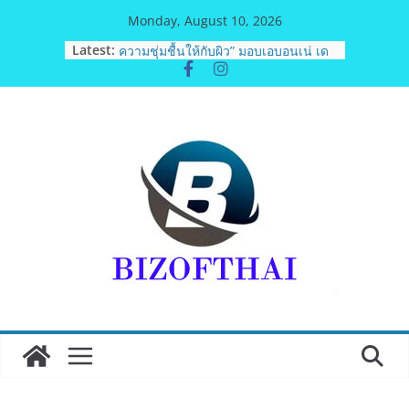
Skip
Monday, August 10, 2026
to
Latest:
เอ-พลัสซัพพลาย เดินหน้าโครงการ “คืน
content
ความชุ่มชื้นให้กับผิว” มอบเอบอนเน่ เด
อร์มาโลชั่นยูเรียเข้มข้นแก่ กทม. ส่งต่อ
พลังความห่วงใยสู่ผู้สูงอายุและกลุ่ม
เปราะบางที่ประสบภัยทั่วทุกพื้นที่
รฟท. เปิดเวทีรับฟังความคิดเห็น
ประชาชน ครั้งที่ 2 โครงการรถไฟฟ้า
สายสีแดงเข้ม “วงเวียนใหญ่–มหาชัย”
เดินหน้าพัฒนาโครงการบนพื้นฐานข้อ
เท็จจริงและการมีส่วนร่วม
“เอกนิติ” เตือนบริษัทมหาชนที่ค้างชำระ
ค่าบริการวิชาชีพ ต้องเปิดเผยข้อมูลทาง
บัญชีอย่างถูกต้อง ระวังการนำส่งงบการ
เงินต่อ ก.ล.ต. โดยไม่แสดงภาระหนี้ตาม
ข้อเท็จจริง อาจเข้าข่ายรายงานข้อมูล
อันเป็นเท็จ
พิตบลู ศิษย์ทรายทอง กำปั้นดาวรุ่งวัย 15
ปีตัวแทน จ.พะเยาควงกำปั้นชนะน็อค
ณัฐพัฒน์ ทองไสล กำปั้นรุ่นพี่วัย 19 ปี
ตัวแทน จ.สมุทรสาคร ผ่านเข้ารอบ 8