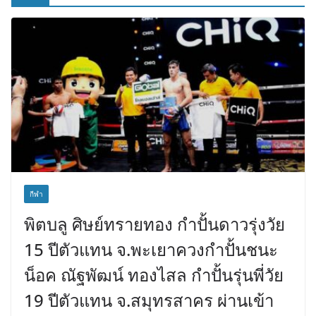
กีฬา
พิตบลู ศิษย์ทรายทอง กำปั้นดาวรุ่งวัย
15 ปีตัวแทน จ.พะเยาควงกำปั้นชนะ
น็อค ณัฐพัฒน์ ทองไสล กำปั้นรุ่นพี่วัย
19 ปีตัวแทน จ.สมุทรสาคร ผ่านเข้า