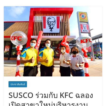
คนสุดท้ายมวยรอบโกลบอลเฮ้าส์ สู่
บัลลังก์โลก 108 ปอนด์ในศึกมวยไทย
SUPER CHAMP
ภารกิจตำรวจจราจรโครงการพระ
ราชดำริ นำส่งอวัยวะหัวใจ ดวงที่ 184
สำเร็จลุล่วง ณ รพ.ศิริราช
ประชาสัมพันธ์
SUSCO ร่วมกับ KFC ฉลอง
เปิดสาขาใหม่บริหารงาน