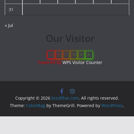
31
« Jul
Our Visitor
2
0
7
0
9
3
Powered By
WPS Visitor Counter
Copyright © 2026
bizofthai.com
. All rights reserved.
Theme:
ColorMag
by ThemeGrill. Powered by
WordPress
.