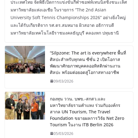
ประเทศไทย จัดพิธีเปิดการแข่งขันกีฬาซอฟท์เทนนิสชิงชนะเลิศ
มหาวิทยาลัยแห่งเอเชีย ในรายการ “The 2nd Asian
University Soft Tennis Championships 2026” อย่างยิ่งใหญ่
และได้รับเกียรติจาก รศ.ดร.สมหมาย ผิวสอาด อธิการบดี
มหาวิทยาลัยเทคโนโลยีราชมงคลธัญบุรี คลองหก ปทุมธานี
“Silpzone: The art is everywhere พื้นที่
ศิลปะสำหรับทุกคน ซีซั่น 2 เปิดโอกาส
พัฒนาศักยภาพบุคคลออทิสติกผ่านงาน
ศิลปะ พร้อมต่อยอดสู่โอกาสทางอาชีพ
09/03/2026
กองทุน ววน. บพข.-สกสว.และ
มหาวิทยาลัยรามคำแหง ร่วมกับองค์กร
สากล UN Tourism, The Travel
Foundation ขยายผลการวิจัย Net Zero
Tourism ในงาน ITB Berlin 2026
05/03/2026