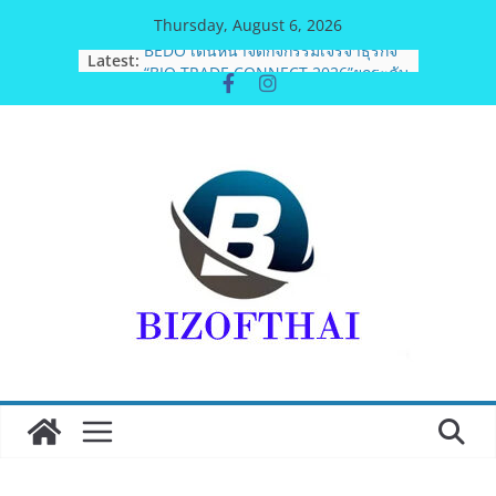
Skip
Thursday, August 6, 2026
to
Latest:
BEDO เดินหน้าจัดกิจกรรมเจรจาธุรกิจ
content
“BIO TRADE CONNECT 2026”ยกระดับ
ผลิตภัณฑ์ท้องถิ่นสู่ตลาดเชิงพาณิชย์
อย่างยั่งยืน
อดีตแข้งดังทีมชาติ ยุคบุกเบิก “วัดสุ
ทธิฯ”รวมพลงาน “สิงห์สะพานปลา” คืน
ถิ่น 8 ส.ค.นี้
สตาร์ทวันนี้ Franchise Expo Thailand
& TESE 2026 วันที่ 6-9 ส.ค.69 ฮอลล์ 6-
8 เมืองทองธานีพบทัพธุรกิจ&แฟรนไชส์
ซัพพลายเออร์สินค้า เติมรายได้ช่วย
เศรษฐกิจไทย ลดใหญ่กว่า 250 บูธ คาด
เงินสะพัด 220 ลบ.
ฟุตซอลไทย เสมอ เวียดนาม 3-3 ลุ้นคว้า
แชมป์คอนติเนนทัล 2026 นัดสุดท้าย
มูลนิธิกองทุนนิยมไทย จับมือ กระทรวง
วัฒนธรรม แถลงเปิดตัวโครงการ
ประกวดอัตลักษณ์อาหารภูมิภาค “รสถิ่น
ไทย” เฟ้นหาเมนูต้นตำรับ 4 ภูมิภาค ดัน
Soft Power สู่ระดับโลก