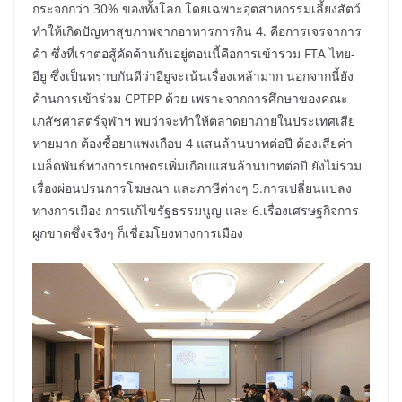
กระจกกว่า 30% ของทั้งโลก โดยเฉพาะอุตสาหกรรมเลี้ยงสัตว์
ทำให้เกิดปัญหาสุขภาพจากอาหารการกิน 4. คือการเจรจาการ
ค้า ซึ่งที่เราต่อสู้คัดค้านกันอยู่ตอนนี้คือการเข้าร่วม FTA ไทย-
อียู ซึ่งเป็นทราบกันดีว่าอียูจะเน้นเรื่องเหล้ามาก นอกจากนี้ยัง
ค้านการเข้าร่วม CPTPP ด้วย เพราะจากการศึกษาของคณะ
เภสัชศาสตร์จุฬาฯ พบว่าจะทำให้ตลาดยาภายในประเทศเสีย
หายมาก ต้องซื้อยาแพงเกือบ 4 แสนล้านบาทต่อปี ต้องเสียค่า
เมล็ดพันธ์ทางการเกษตรเพิ่มเกือบแสนล้านบาทต่อปี ยังไม่รวม
เรื่องผ่อนปรนการโฆษณา และภาษีต่างๆ 5.การเปลี่ยนแปลง
ทางการเมือง การแก้ไขรัฐธรรมนูญ และ 6.เรื่องเศรษฐกิจการ
ผูกขาดซึ่งจริงๆ ก็เชื่อมโยงทางการเมือง