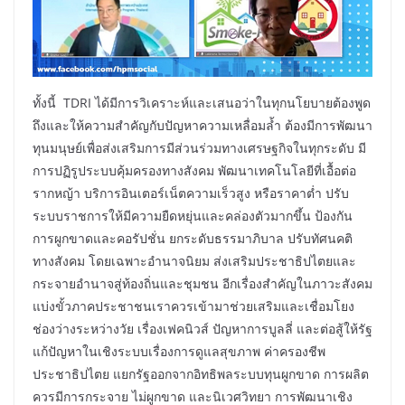
ทั้งนี้ TDRI ได้มีการวิเคราะห์และเสนอว่าในทุกนโยบายต้องพูด
ถึงและให้ความสำคัญกับปัญหาความเหลื่อมล้ำ ต้องมีการพัฒนา
ทุนมนุษย์เพื่อส่งเสริมการมีส่วนร่วมทางเศรษฐกิจในทุกระดับ มี
การปฏิรูประบบคุ้มครองทางสังคม พัฒนาเทคโนโลยีที่เอื้อต่อ
รากหญ้า บริการอินเตอร์เน็ตความเร็วสูง หรือราคาต่ำ ปรับ
ระบบราชการให้มีความยืดหยุ่นและคล่องตัวมากขึ้น ป้องกัน
การผูกขาดและคอรัปชั่น ยกระดับธรรมาภิบาล ปรับทัศนคติ
ทางสังคม โดยเฉพาะอำนาจนิยม ส่งเสริมประชาธิปไตยและ
กระจายอำนาจสู่ท้องถิ่นและชุมชน อีกเรื่องสำคัญในภาวะสังคม
แบ่งขั้วภาคประชาชนเราควรเข้ามาช่วยเสริมและเชื่อมโยง
ช่องว่างระหว่างวัย เรื่องเฟคนิวส์ ปัญหาการบูลลี่ และต่อสู้ให้รัฐ
แก้ปัญหาในเชิงระบบเรื่องการดูแลสุขภาพ ค่าครองชีพ
ประชาธิปไตย แยกรัฐออกจากอิทธิพลระบบทุนผูกขาด การผลิต
ควรมีการกระจาย ไม่ผูกขาด และนิเวศวิทยา การพัฒนาเชิง