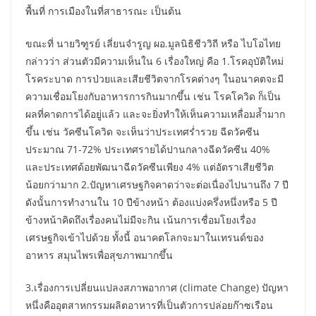
พื้นที่ การเมืองในที่สาธารณะ เป็นต้น
ขณะที่ นายวิฑูรย์ เลี่ยนจำรูญ ผอ.มูลนิธิชีววิถี หรือ ไบโอไทย
กล่าวว่า ส่วนตัวมีความเห็นใน 6 เรื่องใหญ่ คือ 1.โรคอุบัติใหม่
โรคระบาด การป่วยและเสียชีวิตจากโรคต่างๆ ในอนาคตจะมี
ความเชื่อมโยงกับอาหารการกินมากขึ้น เช่น โรคโควิด ก็เป็น
ผลที่คาดการได้อยู่แล้ว และจะยิ่งทำให้เห็นความเหลื่อมล้ำมาก
ขึ้น เช่น วัคซีนโควิด จะเห็นว่าประเทศร่ำรวย ฉีดวัคซีน
ประมาณ 71-72% ประเทศรายได้ปานกลางฉีดวัคซีน 40%
และประเทศด้อยพัฒนาฉีดวัคซีนเพียง 4% แต่อัตราเสียชีวิต
น้อยกว่ามาก 2.ปัญหาเศรษฐกิจคาดว่าจะต่อเนื่องไปนานถึง 7 ปี
ดังนั้นการทำงานใน 10 ปีข้างหน้า ต้องแบ่งครึ่งหนึ่งหรือ 5 ปี
ข้างหน้าคิดถึงเรื่องคนไม่มีจะกิน เน้นการเชื่อมโยงเรื่อง
เศรษฐกิจเข้าไปด้วย ทั้งนี้ อนาคตโลกจะมาในเทรนด์ของ
อาหาร สมุนไพรเพื่อสุขภาพมากขึ้น
3.เรื่องการเปลี่ยนแปลงสภาพอากาศ (climate Change) ปัญหา
หนึ่งคืออุตสาหกรรมผลิตอาหารที่เป็นตัวการปล่อยก๊าซเรือน