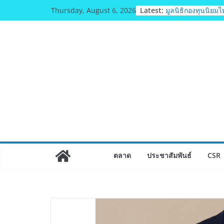
Skip
Latest:
เครือข่ายลดบริโภคเ
Thursday, August 6, 2026
to
สร้างสรรค์บทเพลง
เค็ม ชื่อเพลง “ด้ว
content
มูลนิธิกองทุนนิยม
วัฒนธรรม แถลงเป
ประกวดอัตลักษณ์อา
ไทย” เฟ้นหาเมนูต้น
Soft Power สู่ระดั
BEDO เดินหน้าจัดก
“BIO TRADE CONN
ผลิตภัณฑ์ท้องถิ่นส
อย่างยั่งยืน
อดีตแข้งดังทีมชาติ ย
ทธิฯ”รวมพลงาน “ส
ถิ่น 8 ส.ค.นี้
ตลาด
ประชาสัมพันธ์
CSR
“นายกแก้ว”จากยูยิ
การกีฬาเป็นสมัยที่