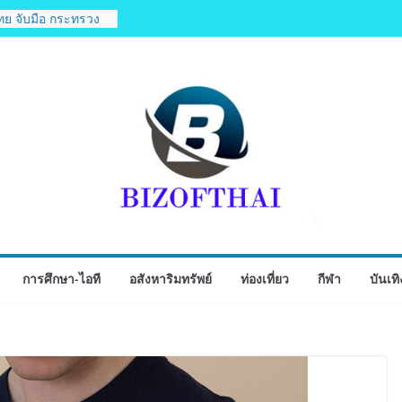
ค็ม ผลิตกิจกรรมสื่อ
รณรงค์เครือข่ายลด
ยความห่วงไต”
ไทย จับมือ กระทรวง
ิดตัวโครงการ
หารภูมิภาค “รสถิ่น
ตำรับ 4 ภูมิภาค ดัน
บโลก
ิจกรรมเจรจาธุรกิจ
ECT 2026”ยกระดับ
ู่ตลาดเชิงพาณิชย์
ุคบุกเบิก “วัดสุ
ิงห์สะพานปลา” คืน
การศึกษา-ไอที
อสังหาริมทรัพย์
ท่องเที่ยว
กีฬา
บันเทิ
ตสูชนะขาดนั่งบอร์ด
สอง