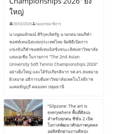
Championships 2026” ยิ่ง
ใหญ่
28/03/2026
กองบรรณาธิการ
นางอุดมลักษณ์ ศิริกุลเลิศรัฐ นายกสมาคมกีฬา
ซอฟท์เทนนิสแห่งประเทศไทย จัดพิธีเปิดการ
แข่งขันกีฬาซอฟท์เทนนิสชิงชนะเลิศมหาวิทยาลัย
แห่งเอเชีย ในรายการ “The 2nd Asian
University Soft Tennis Championships 2026”
อย่างยิ่งใหญ่ และได้รับเกียรติจาก รศ.ดร.สมหมาย
ผิวสอาด อธิการบดีมหาวิทยาลัยเทคโนโลยีราช
มงคลธัญบุรี คลองหก ปทุมธานี
“Silpzone: The art is
everywhere พื้นที่ศิลปะ
สำหรับทุกคน ซีซั่น 2 เปิด
โอกาสพัฒนาศักยภาพบุคคล
ออทิสติกผ่านงานศิลปะ