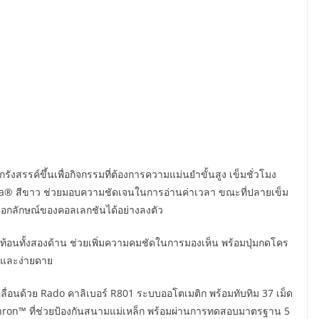
รังสรรค์ขึ้นเพื่อกิจกรรมที่ต้องการความแม่นยำขั้นสูง เข็มชั่วโมง
® สีขาว ช่วยมอบความชัดเจนในการอ่านค่าเวลา ขณะที่ปลายเข็ม
เอกลักษณ์ของคอลเลกชันได้อย่างลงตัว
้อนทั้งสองด้าน ช่วยเพิ่มความคมชัดในการมองเห็น พร้อมปุ่มกดโคร
งและง่ายดาย
ื่อนด้วย Rado คาลิเบอร์ R801 ระบบออโตเมติก พร้อมทับทิม 37 เม็ด
chron™ ที่ช่วยป้องกันสนามแม่เหล็ก พร้อมผ่านการทดสอบมาตรฐาน 5