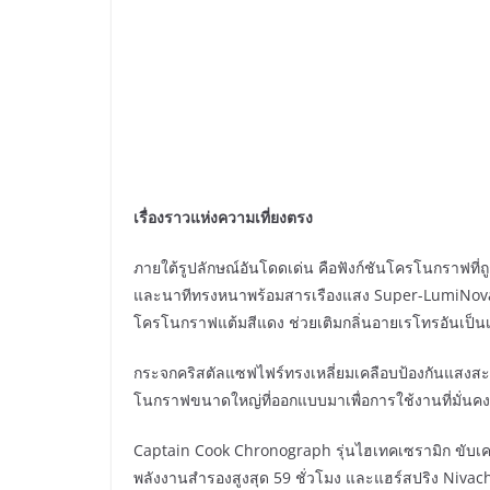
เรื่องราวแห่งความเที่ยงตรง
ภายใต้รูปลักษณ์อันโดดเด่น คือฟังก์ชันโครโนกราฟที่ถูก
และนาทีทรงหนาพร้อมสารเรืองแสง Super-LumiNova
โครโนกราฟแต้มสีแดง ช่วยเติมกลิ่นอายเรโทรอันเป็น
กระจกคริสตัลแซฟไฟร์ทรงเหลี่ยมเคลือบป้องกันแสงสะท
โนกราฟขนาดใหญ่ที่ออกแบบมาเพื่อการใช้งานที่มั่นค
Captain Cook Chronograph รุ่นไฮเทคเซรามิก ขับเคล
พลังงานสำรองสูงสุด 59 ชั่วโมง และแฮร์สปริง Niva