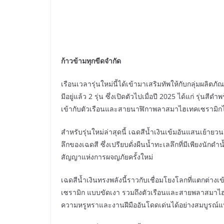
ก้าวข้ามทุกขีดจำกัด
เรือนเวลารุ่นใหม่นี้ได้เข้ามาเสริมทัพให้กับกลุ่มผลิตภั
มีอยู่แล้ว 2 รุ่น ซึ่งเปิดตัวไปเมื่อปี 2025 ได้แก่ รุ่นส
เข้ากับตัวเรือนและสายนาฬิกาพลาสมาไฮเทคเซรามิกได
สำหรับรุ่นใหม่ล่าสุดนี้ เฉดสีน้ำเงินเข้มอันแสนเย้ายวน
ลึกของเฉดสี ซึ่งเปรียบดั่งผืนน้ำทะเลลึกที่มีเพียงนักดำน้
สัญญาแห่งการผจญภัยครั้งใหม่
เฉดสีน้ำเงินทรงพลังนี้ราวกับเชื่อมโยงโลกที่แตกต่างเ
เซรามิก แบบขัดเงา รวมถึงตัวเรือนและสายพลาสมาไฮเทค
ความหรูหราและงานฝีมืออันโดดเด่นได้อย่างสมบูรณ์