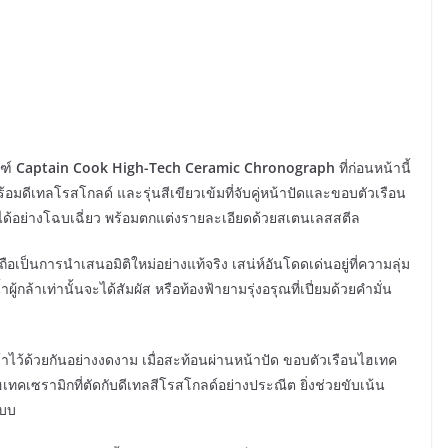
ณฑ์
Captain Cook High-Tech Ceramic Chronograph
ที่ก่อนหน้านี้
ีดำพร้อมดีเทลโรสโกลด์ และรุ่นสีเขียวเข้มที่จับคู่หน้าปัดและขอบตัวเรือน
้อย่างโฉบเฉี่ยว พร้อมตกแต่งรายละเอียดด้วยสเตนเลสสตีล
ถือเป็นการนำเสนอมิติใหม่อย่างแท้จริง เสน่ห์อันโดดเด่นอยู่ที่ความลุ่ม
ำผู้กล้าเท่านั้นจะได้สัมผัส หรือท้องฟ้ายามรุ่งอรุณที่เปี่ยมด้วยคำมั่น
ข้าไว้ด้วยกันอย่างงดงาม เมื่อสะท้อนผ่านหน้าปัด ขอบตัวเรือนไฮเทค
เซรามิกที่ตัดกับดีเทลสีโรสโกลด์อย่างประณีต ยิ่งช่วยขับเน้น
แบบ