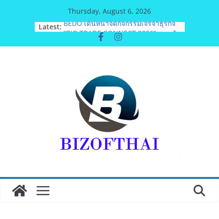
Skip
Thursday, August 6, 2026
to
Latest:
BEDO เดินหน้าจัดกิจกรรมเจรจาธุรกิจ
content
“BIO TRADE CONNECT 2026”ยกระดับ
ผลิตภัณฑ์ท้องถิ่นสู่ตลาดเชิงพาณิชย์
อย่างยั่งยืน
อดีตแข้งดังทีมชาติ ยุคบุกเบิก “วัดสุ
ทธิฯ”รวมพลงาน “สิงห์สะพานปลา” คืน
ถิ่น 8 ส.ค.นี้
สตาร์ทวันนี้ Franchise Expo Thailand
& TESE 2026 วันที่ 6-9 ส.ค.69 ฮอลล์ 6-
8 เมืองทองธานีพบทัพธุรกิจ&แฟรนไชส์
ซัพพลายเออร์สินค้า เติมรายได้ช่วย
เศรษฐกิจไทย ลดใหญ่กว่า 250 บูธ คาด
เงินสะพัด 220 ลบ.
ฟุตซอลไทย เสมอ เวียดนาม 3-3 ลุ้นคว้า
แชมป์คอนติเนนทัล 2026 นัดสุดท้าย
มูลนิธิกองทุนนิยมไทย จับมือ กระทรวง
วัฒนธรรม แถลงเปิดตัวโครงการ
ประกวดอัตลักษณ์อาหารภูมิภาค “รสถิ่น
ไทย” เฟ้นหาเมนูต้นตำรับ 4 ภูมิภาค ดัน
Soft Power สู่ระดับโลก