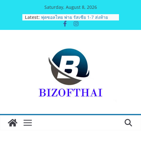
Skip
Saturday, August 8, 2026
to
Latest:
มทร.กรุงเทพ โต้ข่าวเท็จยันดำเนินงาน
content
ตามธรรมาภิบาล แจงชัด MOU–
หลักสูตร–วีซ่าถูกต้องตามกฎหมาย พร้อม
จ่อดำเนินคดีผู้บิดเบือนข้อมูล
ฟุตซอลไทย พ่าย รัสเซีย 1-7 ส่งท้าย
รายการ คอนติเนนทัล ฟุตซอล
แชมเปี้ยนชิพ 2026
ททท. เดินหน้ารุกตลาด Corporate
Travel ดึงเอเย่นต์กว่า 52 บริษัท ทดสอบ
เส้นทางท่องเที่ยว Corporate ยกระดับ
ภาคตะวันออกสู่จุดหมายปลายทาง
คุณภาพ
ททท. ต้อนรับเที่ยวบินปฐมฤกษ์สายการ
บิน TransNusa Airlines เส้นทาง
จาการ์ตา-กรุงเทพฯ เสริม Air
Connectivity ดึงนักท่องเที่ยวคุณภาพ
จากอินโดนีเซีย เริ่มเที่ยวแรกบินแรก 6
สิงหาคมนี้
ม.วลัยลักษณ์ จับมือ รพ.กรุงเทพสิริโรจน์
ยกระดับสารสนเทศการแพทย์-