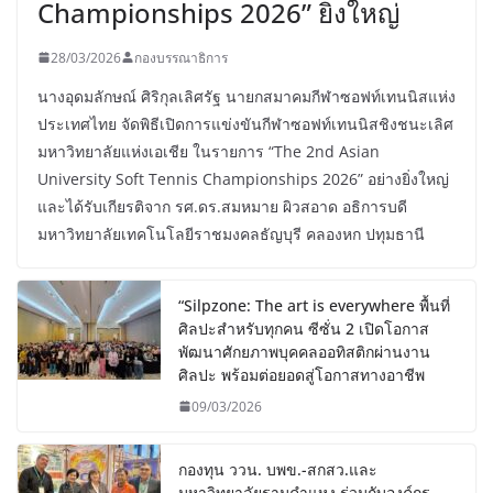
Championships 2026” ยิ่งใหญ่
28/03/2026
กองบรรณาธิการ
นางอุดมลักษณ์ ศิริกุลเลิศรัฐ นายกสมาคมกีฬาซอฟท์เทนนิสแห่ง
ประเทศไทย จัดพิธีเปิดการแข่งขันกีฬาซอฟท์เทนนิสชิงชนะเลิศ
มหาวิทยาลัยแห่งเอเชีย ในรายการ “The 2nd Asian
University Soft Tennis Championships 2026” อย่างยิ่งใหญ่
และได้รับเกียรติจาก รศ.ดร.สมหมาย ผิวสอาด อธิการบดี
มหาวิทยาลัยเทคโนโลยีราชมงคลธัญบุรี คลองหก ปทุมธานี
“Silpzone: The art is everywhere พื้นที่
ศิลปะสำหรับทุกคน ซีซั่น 2 เปิดโอกาส
พัฒนาศักยภาพบุคคลออทิสติกผ่านงาน
ศิลปะ พร้อมต่อยอดสู่โอกาสทางอาชีพ
09/03/2026
กองทุน ววน. บพข.-สกสว.และ
มหาวิทยาลัยรามคำแหง ร่วมกับองค์กร