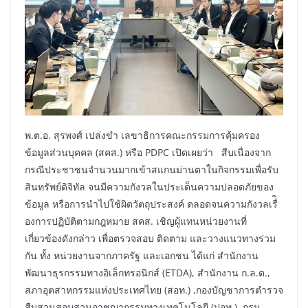
พ.ต.อ. สุรพงศ์ เปล่งขำ เลขาธิการคณะกรรมการคุ้มครอง
ข้อมูลส่วนบุคคล (สคส.) หรือ PDPC เปิดเผยว่า สืบเนื่องจาก
กรณีประชาชนจำนวนมากเข้าสแกนม่านตาในกิจกรรมเพื่อรับ
สินทรัพย์ดิจิทัล จนมีความกังวลในประเด็นความปลอดภัยของ
ข้อมูล หรือการนำไปใช้ผิดวัตถุประสงค์ ตลอดจนความกังวลเรื่ิ
องการปฏิบัติตามกฎหมาย สคส. เชิญผู้แทนหน่วยงานที่
เกี่ยวข้องดังกล่าว เพื่อตรวจสอบ ติดตาม และวางแนวทางร่วม
กัน ทั้ง หน่วยงานจากภาครัฐ และเอกชน ได้แก่ สำนักงาน
พัฒนาธุรกรรมทางอิเล็กทรอนิกส์ (ETDA), สำนักงาน ก.ล.ต.,
สภาอุตสาหกรรมแห่งประเทศไทย (สอท.) ,กองบัญชาการตำรวจ
สืบสวนสอบสวนอาชญากรรมทางเทคโนโลยี (ปอท.), กรม