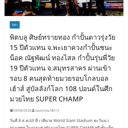
กีฬา
พิตบลู ศิษย์ทรายทอง กำปั้นดาวรุ่งวัย
15 ปีตัวแทน จ.พะเยาควงกำปั้นชนะ
น็อค ณัฐพัฒน์ ทองไสล กำปั้นรุ่นพี่วัย
19 ปีตัวแทน จ.สมุทรสาคร ผ่านเข้า
รอบ 8 คนสุดท้ายมวยรอบโกลบอล
เฮ้าส์ สู่บัลลังก์โลก 108 ปอนด์ในศึก
มวยไทย SUPER CHAMP
09/08/2026
กองบรรณาธิการ
วันที่ 8 ส.ค.69 ที่ เวทีมวย World Siam Stadium ตะวันนา
กรุงเทพฯ ในการแข่งขันมวยไทย SUPER CHAMP พรีเซ็นเต็ด