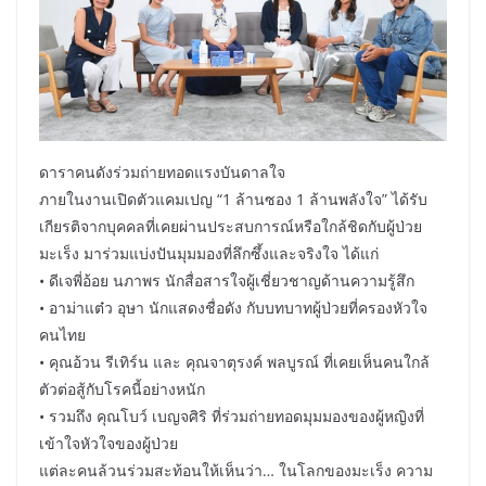
ดาราคนดังร่วมถ่ายทอดแรงบันดาลใจ
ภายในงานเปิดตัวแคมเปญ “1 ล้านซอง 1 ล้านพลังใจ” ได้รับ
เกียรติจากบุคคลที่เคยผ่านประสบการณ์หรือใกล้ชิดกับผู้ป่วย
มะเร็ง มาร่วมแบ่งปันมุมมองที่ลึกซึ้งและจริงใจ ได้แก่
• ดีเจพี่อ้อย นภาพร นักสื่อสารใจผู้เชี่ยวชาญด้านความรู้สึก
• อาม่าแต๋ว อุษา นักแสดงชื่อดัง กับบทบาทผู้ป่วยที่ครองหัวใจ
คนไทย
• คุณอ้วน รีเทิร์น และ คุณจาตุรงค์ พลบูรณ์ ที่เคยเห็นคนใกล้
ตัวต่อสู้กับโรคนี้อย่างหนัก
• รวมถึง คุณโบว์ เบญจศิริ ที่ร่วมถ่ายทอดมุมมองของผู้หญิงที่
เข้าใจหัวใจของผู้ป่วย
แต่ละคนล้วนร่วมสะท้อนให้เห็นว่า… ในโลกของมะเร็ง ความ