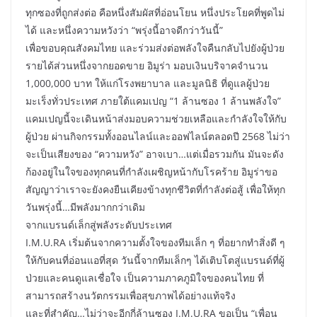
ทุกซองที่ถูกส่งต่อ คือหนึ่งสัมผัสที่อ่อนโยน หนึ่งประโยคที่พูดไม่
ได้ และหนึ่งความหวังว่า “พรุ่งนี้อาจดีกว่าวันนี้”
เพื่อขอบคุณสังคมไทย และร่วมส่งต่อพลังใจคืนกลับไปยังผู้ป่วย
รายได้ส่วนหนึ่งจากยอดขาย อิมูร่า มอบเงินบริจาคจำนวน
1,000,000 บาท ให้แก่โรงพยาบาล และมูลนิธิ ที่ดูแลผู้ป่วย
มะเร็งทั่วประเทศ ภายใต้แคมเปญ “1 ล้านซอง 1 ล้านพลังใจ”
แคมเปญนี้จะเดินหน้าส่งมอบความช่วยเหลือและกำลังใจให้กับ
ผู้ป่วย ผ่านกิจกรรมทั้งออนไลน์และออฟไลน์ตลอดปี 2568 ไม่ว่า
จะเป็นเสียงของ “ความหวัง” อาจเบา…แต่เมื่อรวมกัน มันจะดัง
ก้องอยู่ในใจของทุกคนที่กำลังเผชิญหน้ากับโรคร้าย อิมูร่าขอ
สัญญาว่าเราจะยังคงยืนเคียงข้างทุกชีวิตที่กำลังต่อสู้ เพื่อให้ทุก
วันพรุ่งนี้…มีพลังมากกว่าเดิม
จากแบรนด์เล็กสู่พลังระดับประเทศ
I.M.U.RA เริ่มต้นจากความตั้งใจของทีมเล็ก ๆ ที่อยากทำสิ่งดี ๆ
ให้กับคนที่อ่อนแอที่สุด วันนี้จากทีมเล็กๆ ได้เติบโตสู่แบรนด์ที่ผู้
ป่วยและคนดูแลเชื่อใจ เป็นความภาคภูมิใจของคนไทย ที่
สามารถสร้างนวัตกรรมเพื่อสุขภาพได้อย่างแท้จริง
และที่สำคัญ…ไม่ว่าจะอีกกี่ล้านซอง I.M.U.RA ขอเป็น “เพื่อน