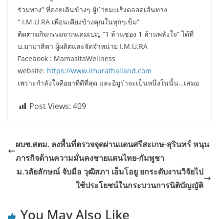
ร่วมทาง” ที่คอยเดินข้างๆ ผู้ป่วยมะเร็งตลอดเส้นทาง
“ I.M.U.RA เพื่อนเคียงข้างคุณในทุกๆเข็ม”
ติดตามกิจกรรมจากแคมเปญ “1 ล้านซอง 1 ล้านพลังใจ” ได้ที่
บ.มามาสิตา ผู้ผลิตและจัดจำหน่าย I.M.U.RA
Facebook : MamasitaWellness
website:
https://www.imurathailand.com
เพราะกำลังใจคือยาที่ดีที่สุด และอิมูร่าจะเป็นหนึ่งในนั้น…เสมอ
Post Views:
409
ผบช.สตม. ลงพื้นที่ตรวจจุดผ่านแดนศรีสะเกษ-สุรินทร์ หนุน
ภารกิจด้านความมั่นคงชายแดนไทย-กัมพูชา
ม.วลัยลักษณ์ จับมือ วุฒิสภา เอ็มโอยู ยกระดับงานวิจัยไป
ใช้ประโยชน์ในกระบวนการนิติบัญญัติ
You May Also Like