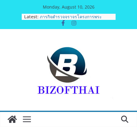
Skip
Monday, August 10, 2026
to
พิตบลู ศิษย์ทรายทอง กำปั้นดาวรุ่งวัย 15
Latest:
ปีตัวแทน จ.พะเยาควงกำปั้นชนะน็อค
content
ณัฐพัฒน์ ทองไสล กำปั้นรุ่นพี่วัย 19 ปี
ตัวแทน จ.สมุทรสาคร ผ่านเข้ารอบ 8
คนสุดท้ายมวยรอบโกลบอลเฮ้าส์ สู่
บัลลังก์โลก 108 ปอนด์ในศึกมวยไทย
SUPER CHAMP
ภารกิจตำรวจจราจรโครงการพระ
ราชดำริ นำส่งอวัยวะหัวใจ ดวงที่ 184
สำเร็จลุล่วง ณ รพ.ศิริราช
สวธ. จัดงานมหกรรมนิทรรศการศิลปะ
แห่งชาติ และแลกเปลี่ยนเรียนรู้ศิลปะ
นานาชาติ : Art Exchange 2026 เปิด
เวทีสร้างสรรค์ศิลปะไทยสู่สากล เชื่อม
โยงเครือข่ายศิลปินไทยและนานาชาติ
ททท. ภูมิภาคภาคตะวันออก ชูความ
สำเร็จ “Agent Fam Trip: Give & Go
East” ปลื้มผู้ประกอบการตอบรับเยี่ยม
พร้อมต่อยอดขายแพ็กเกจ Corporate
กระตุ้นเศรษฐกิจ
“เอกนิติ” เตือนบริษัทมหาชนที่ค้างชำระ