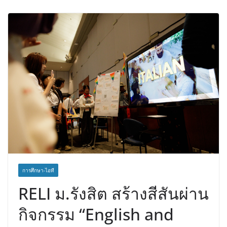
สำเร็จลุล่วง ณ รพ.ศิริราช
เอ-พลัสซัพพลาย เดินหน้าโครงการ “คืน
ความชุ่มชื้นให้กับผิว” มอบเอบอนเน่ เด
อร์มาโลชั่นยูเรียเข้มข้นแก่ กทม. ส่งต่อ
พลังความห่วงใยสู่ผู้สูงอายุและกลุ่ม
เปราะบางที่ประสบภัยทั่วทุกพื้นที่
การศึกษา-ไอที
RELI ม.รังสิต สร้างสีสันผ่าน
กิจกรรม “English and