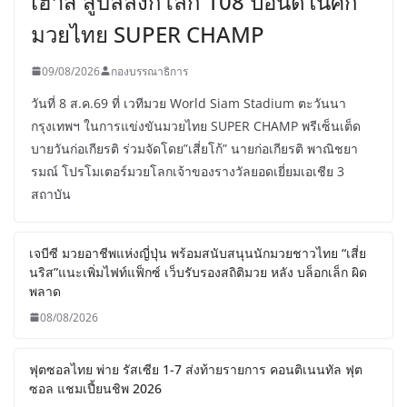
เฮ้าส์ สู่บัลลังก์โลก 108 ปอนด์ในศึก
มวยไทย SUPER CHAMP
09/08/2026
กองบรรณาธิการ
วันที่ 8 ส.ค.69 ที่ เวทีมวย World Siam Stadium ตะวันนา
กรุงเทพฯ ในการแข่งขันมวยไทย SUPER CHAMP พรีเซ็นเต็ด
บายวันก่อเกียรติ ร่วมจัดโดย”เสี่ยโก้” นายก่อเกียรติ พาณิชยา
รมณ์ โปรโมเตอร์มวยโลกเจ้าของรางวัลยอดเยี่ยมเอเชีย 3
สถาบัน
เจบีซี มวยอาชีพแห่งญี่ปุ่น พร้อมสนับสนุนนักมวยชาวไทย “เสี่ย
นริส”แนะเพิ่มไฟท์แฟ็กซ์ เว็บรับรองสถิติมวย หลัง บล็อกเล็ก ผิด
พลาด
08/08/2026
ฟุตซอลไทย พ่าย รัสเซีย 1-7 ส่งท้ายรายการ คอนติเนนทัล ฟุต
ซอล แชมเปี้ยนชิพ 2026