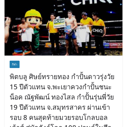
กีฬา
พิตบลู ศิษย์ทรายทอง กำปั้นดาวรุ่งวัย
15 ปีตัวแทน จ.พะเยาควงกำปั้นชนะ
น็อค ณัฐพัฒน์ ทองไสล กำปั้นรุ่นพี่วัย
19 ปีตัวแทน จ.สมุทรสาคร ผ่านเข้า
รอบ 8 คนสุดท้ายมวยรอบโกลบอล