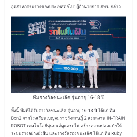
อุตสาหกรรมรางของประเทศต่อไป” ผู้อำนวยการ สทร. กล่าว
ทีมรางวัลชนะเลิศ รุ่นอายุ 16-18 ปี
ทั้งนี้ ทีมที่ได้รับรางวัลชนะเลิศ รุ่นอายุ 16-18 ปี ได้แก่ ทีม
Ben2 จากโรงเรียนเบญจมราชรังสฤษฎิ์ 2 ส่งผลงาน IN-TRAIN
ROBOT เทคโนโลยีหุ่นยนต์ดูแลรถไฟ สร้างความปลอดภัยให้
ระบบรางอย่างยั่งยืน และรางวัลรองชนะเลิศ ได้แก่ ทีม Ruby