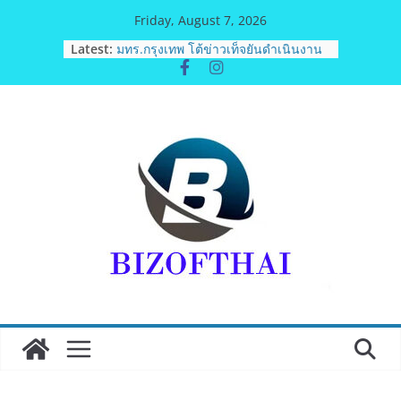
Skip
Friday, August 7, 2026
to
Latest:
มทร.กรุงเทพ โต้ข่าวเท็จยันดำเนินงาน
content
ตามธรรมาภิบาล แจงชัด MOU–
หลักสูตร–วีซ่าถูกต้องตามกฎหมาย พร้อม
จ่อดำเนินคดีผู้บิดเบือนข้อมูล
ฟุตซอลไทย พ่าย รัสเซีย 1-7 ส่งท้าย
รายการ คอนติเนนทัล ฟุตซอล
แชมเปี้ยนชิพ 2026
ททท. เดินหน้ารุกตลาด Corporate
Travel ดึงเอเย่นต์กว่า 52 บริษัท ทดสอบ
เส้นทางท่องเที่ยว Corporate ยกระดับ
ภาคตะวันออกสู่จุดหมายปลายทาง
คุณภาพ
ททท. ต้อนรับเที่ยวบินปฐมฤกษ์สายการ
บิน TransNusa Airlines เส้นทาง
จาการ์ตา-กรุงเทพฯ เสริม Air
Connectivity ดึงนักท่องเที่ยวคุณภาพ
จากอินโดนีเซีย เริ่มเที่ยวแรกบินแรก 6
สิงหาคมนี้
ม.วลัยลักษณ์ จับมือ รพ.กรุงเทพสิริโรจน์
ยกระดับสารสนเทศการแพทย์-