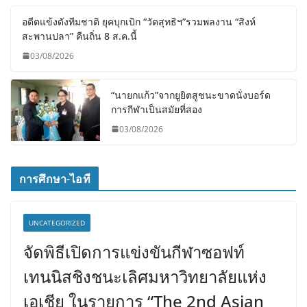
อดีตแข้งดังทีมชาติ ยุคบุกเบิก “วัดสุทธิฯ”รวมพลงาน “สิงห์
สะพานปลา” คืนถิ่น 8 ส.ค.นี้
03/08/2026
“นายกแก้ว”จากยูยิตสูชนะขาดนั่งบอร์ด
การกีฬาเป็นสมัยที่สอง
03/08/2026
การศึกษา-ไอที
UNCATEGORIZED
จัดพิธีเปิดการแข่งขันกีฬาซอฟท์
เทนนิสชิงชนะเลิศมหาวิทยาลัยแห่ง
เอเชีย ในรายการ “The 2nd Asian