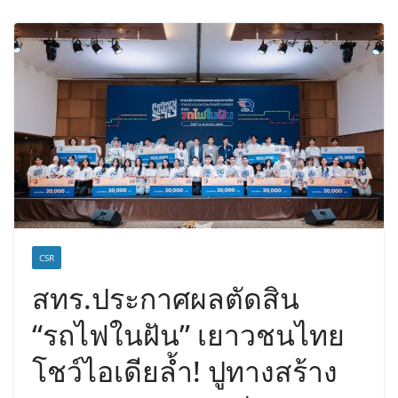
เวชศาสตร์ป้องกัน สู่ศูนย์กลางภาคใต้
ตอนบน
CSR
สทร.ประกาศผลตัดสิน
“รถไฟในฝัน” เยาวชนไทย
โชว์ไอเดียล้ำ! ปูทางสร้าง