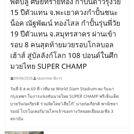
พิตบลู ศิษย์ทรายทอง กำปั้นดาวรุ่งวัย
15 ปีตัวแทน จ.พะเยาควงกำปั้นชนะ
น็อค ณัฐพัฒน์ ทองไสล กำปั้นรุ่นพี่วัย
19 ปีตัวแทน จ.สมุทรสาคร ผ่านเข้า
รอบ 8 คนสุดท้ายมวยรอบโกลบอล
เฮ้าส์ สู่บัลลังก์โลก 108 ปอนด์ในศึก
มวยไทย SUPER CHAMP
09/08/2026
กองบรรณาธิการ
วันที่ 8 ส.ค.69 ที่ เวทีมวย World Siam Stadium ตะวันนา
กรุงเทพฯ ในการแข่งขันมวยไทย SUPER CHAMP พรีเซ็นเต็ด
บายวันก่อเกียรติ ร่วมจัดโดย”เสี่ยโก้” นายก่อเกียรติ พาณิชยา
รมณ์ โปรโมเตอร์มวยโลกเจ้าของรางวัลยอดเยี่ยมเอเชีย 3
สถาบัน