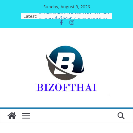
Skip
Sunday, August 9, 2026
to
Latest:
เอ-พลัสซัพพลาย เดินหน้าโครงการ “คืน
content
ความชุ่มชื้นให้กับผิว” มอบเอบอนเน่ เด
อร์มาโลชั่นยูเรียเข้มข้นแก่ กทม. ส่งต่อ
พลังความห่วงใยสู่ผู้สูงอายุและกลุ่ม
เปราะบางที่ประสบภัยทั่วทุกพื้นที่
รฟท. เปิดเวทีรับฟังความคิดเห็น
ประชาชน ครั้งที่ 2 โครงการรถไฟฟ้า
สายสีแดงเข้ม “วงเวียนใหญ่–มหาชัย”
เดินหน้าพัฒนาโครงการบนพื้นฐานข้อ
เท็จจริงและการมีส่วนร่วม
“เอกนิติ” เตือนบริษัทมหาชนที่ค้างชำระ
ค่าบริการวิชาชีพ ต้องเปิดเผยข้อมูลทาง
บัญชีอย่างถูกต้อง ระวังการนำส่งงบการ
เงินต่อ ก.ล.ต. โดยไม่แสดงภาระหนี้ตาม
ข้อเท็จจริง อาจเข้าข่ายรายงานข้อมูล
อันเป็นเท็จ
พิตบลู ศิษย์ทรายทอง กำปั้นดาวรุ่งวัย 15
ปีตัวแทน จ.พะเยาควงกำปั้นชนะน็อค
ณัฐพัฒน์ ทองไสล กำปั้นรุ่นพี่วัย 19 ปี
ตัวแทน จ.สมุทรสาคร ผ่านเข้ารอบ 8