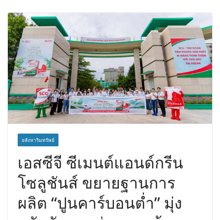
คนสุดท้ายมวยรอบโกลบอลเฮ้าส์ สู่
บัลลังก์โลก 108 ปอนด์ในศึกมวยไทย
SUPER CHAMP
ภารกิจตำรวจจราจรโครงการพระ
ราชดำริ นำส่งอวัยวะหัวใจ ดวงที่ 184
สำเร็จลุล่วง ณ รพ.ศิริราช
อสังหาริมทรัพย์
เอสซีจี ซีเมนต์แอนด์กรีน
โซลูชันส์ ขยายฐานการ
ผลิต “ปูนคาร์บอนต่ำ” มุ่ง