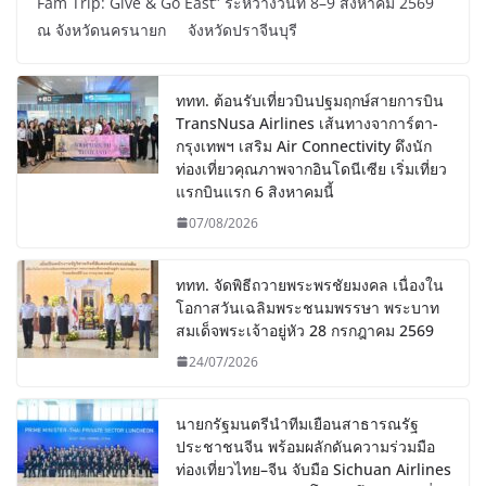
Fam Trip: Give & Go East” ระหว่างวันที่ 8–9 สิงหาคม 2569
ณ จังหวัดนครนายก จังหวัดปราจีนบุรี
ททท. ต้อนรับเที่ยวบินปฐมฤกษ์สายการบิน
TransNusa Airlines เส้นทางจาการ์ตา-
กรุงเทพฯ เสริม Air Connectivity ดึงนัก
ท่องเที่ยวคุณภาพจากอินโดนีเซีย เริ่มเที่ยว
แรกบินแรก 6 สิงหาคมนี้
07/08/2026
ททท. จัดพิธีถวายพระพรชัยมงคล เนื่องใน
โอกาสวันเฉลิมพระชนมพรรษา พระบาท
สมเด็จพระเจ้าอยู่หัว 28 กรกฎาคม 2569
24/07/2026
นายกรัฐมนตรีนำทีมเยือนสาธารณรัฐ
ประชาชนจีน พร้อมผลักดันความร่วมมือ
ท่องเที่ยวไทย–จีน จับมือ Sichuan Airlines