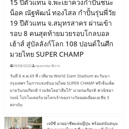
15 ปีตัวแทน จ.พะเยาควงกำปั้นชนะ
น็อค ณัฐพัฒน์ ทองไสล กำปั้นรุ่นพี่วัย
19 ปีตัวแทน จ.สมุทรสาคร ผ่านเข้า
รอบ 8 คนสุดท้ายมวยรอบโกลบอล
เฮ้าส์ สู่บัลลังก์โลก 108 ปอนด์ในศึก
มวยไทย SUPER CHAMP
09/08/2026
กองบรรณาธิการ
วันที่ 8 ส.ค.69 ที่ เวทีมวย World Siam Stadium ตะวันนา
กรุงเทพฯ ในการแข่งขันมวยไทย SUPER CHAMP พรีเซ็นเต็ด
บายวันก่อเกียรติ ร่วมจัดโดย”เสี่ยโก้” นายก่อเกียรติ พาณิชยา
รมณ์ โปรโมเตอร์มวยโลกเจ้าของรางวัลยอดเยี่ยมเอเชีย 3
สถาบัน
เจบีซี มวยอาชีพแห่งญี่ปุ่น พร้อมสนับสนุน