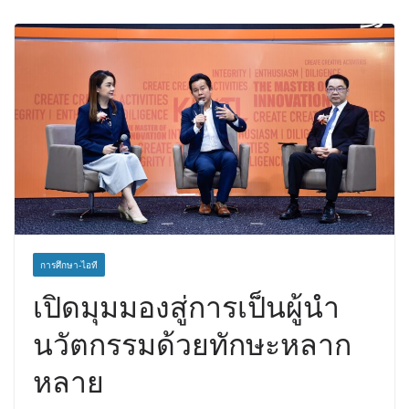
บัลลังก์โลก 108 ปอนด์ในศึกมวยไทย
SUPER CHAMP
ภารกิจตำรวจจราจรโครงการพระ
ราชดำริ นำส่งอวัยวะหัวใจ ดวงที่ 184
สำเร็จลุล่วง ณ รพ.ศิริราช
การศึกษา-ไอที
เปิดมุมมองสู่การเป็นผู้นำ
นวัตกรรมด้วยทักษะหลาก
หลาย