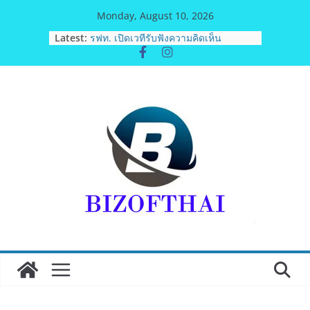
Skip
Monday, August 10, 2026
เอ-พลัสซัพพลาย เดินหน้าโครงการ “คืน
to
Latest:
ความชุ่มชื้นให้กับผิว” มอบเอบอนเน่ เด
content
อร์มาโลชั่นยูเรียเข้มข้นแก่ กทม. ส่งต่อ
พลังความห่วงใยสู่ผู้สูงอายุและกลุ่ม
เปราะบางที่ประสบภัยทั่วทุกพื้นที่
รฟท. เปิดเวทีรับฟังความคิดเห็น
ประชาชน ครั้งที่ 2 โครงการรถไฟฟ้า
สายสีแดงเข้ม “วงเวียนใหญ่–มหาชัย”
เดินหน้าพัฒนาโครงการบนพื้นฐานข้อ
เท็จจริงและการมีส่วนร่วม
“เอกนิติ” เตือนบริษัทมหาชนที่ค้างชำระ
ค่าบริการวิชาชีพ ต้องเปิดเผยข้อมูลทาง
บัญชีอย่างถูกต้อง ระวังการนำส่งงบการ
เงินต่อ ก.ล.ต. โดยไม่แสดงภาระหนี้ตาม
ข้อเท็จจริง อาจเข้าข่ายรายงานข้อมูล
อันเป็นเท็จ
พิตบลู ศิษย์ทรายทอง กำปั้นดาวรุ่งวัย 15
ปีตัวแทน จ.พะเยาควงกำปั้นชนะน็อค
ณัฐพัฒน์ ทองไสล กำปั้นรุ่นพี่วัย 19 ปี
ตัวแทน จ.สมุทรสาคร ผ่านเข้ารอบ 8
คนสุดท้ายมวยรอบโกลบอลเฮ้าส์ สู่