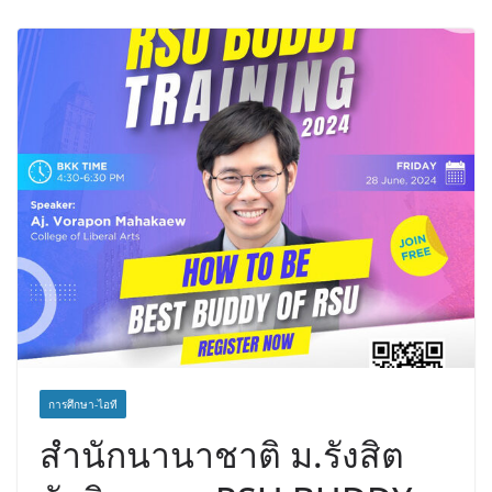
ประชาชน ครั้งที่ 2 โครงการรถไฟฟ้า
สายสีแดงเข้ม “วงเวียนใหญ่–มหาชัย”
เดินหน้าพัฒนาโครงการบนพื้นฐานข้อ
เท็จจริงและการมีส่วนร่วม
การศึกษา-ไอที
สำนักนานาชาติ ม.รังสิต