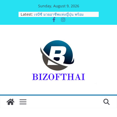
Skip
Sunday, August 9, 2026
to
Latest:
เจบีซี มวยอาชีพแห่งญี่ปุ่น พร้อม
content
สนับสนุนนักมวยชาวไทย “เสี่ยนริส”แนะ
เพิ่มไฟท์แฟ็กซ์ เว็บรับรองสถิติมวย หลัง
บล็อกเล็ก ผิดพลาด
พิตบลู ศิษย์ทรายทอง กำปั้นดาวรุ่งวัย 15
ปีตัวแทน จ.พะเยาควงกำปั้นชนะน็อค
ณัฐพัฒน์ ทองไสล กำปั้นรุ่นพี่วัย 19 ปี
ตัวแทน จ.สมุทรสาคร ผ่านเข้ารอบ 8
คนสุดท้ายมวยรอบโกลบอลเฮ้าส์ สู่
บัลลังก์โลก 108 ปอนด์ในศึกมวยไทย
SUPER CHAMP
ภารกิจตำรวจจราจรโครงการพระ
ราชดำริ นำส่งอวัยวะหัวใจ ดวงที่ 184
สำเร็จลุล่วง ณ รพ.ศิริราช
เอ-พลัสซัพพลาย เดินหน้าโครงการ “คืน
ความชุ่มชื้นให้กับผิว” มอบเอบอนเน่ เด
อร์มาโลชั่นยูเรียเข้มข้นแก่ กทม. ส่งต่อ
พลังความห่วงใยสู่ผู้สูงอายุและกลุ่ม
เปราะบางที่ประสบภัยทั่วทุกพื้นที่
รฟท. เปิดเวทีรับฟังความคิดเห็น