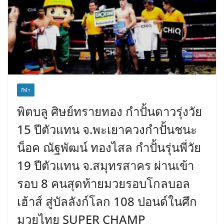
กีฬา
พิตบลู ศิษย์ทรายทอง กำปั้นดาวรุ่งวัย
15 ปีตัวแทน จ.พะเยาควงกำปั้นชนะ
น็อค ณัฐพัฒน์ ทองไสล กำปั้นรุ่นพี่วัย
19 ปีตัวแทน จ.สมุทรสาคร ผ่านเข้า
รอบ 8 คนสุดท้ายมวยรอบโกลบอล
เฮ้าส์ สู่บัลลังก์โลก 108 ปอนด์ในศึก
มวยไทย SUPER CHAMP