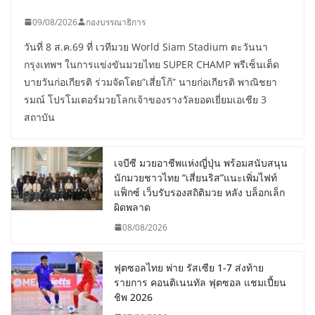
09/08/2026
กองบรรณาธิการ
วันที่ 8 ส.ค.69 ที่ เวทีมวย World Siam Stadium ตะวันนา
กรุงเทพฯ ในการแข่งขันมวยไทย SUPER CHAMP พรีเซ็นเต็ด
บายวันก่อเกียรติ ร่วมจัดโดย”เสี่ยโก้” นายก่อเกียรติ พาณิชยา
รมณ์ โปรโมเตอร์มวยโลกเจ้าของรางวัลยอดเยี่ยมเอเชีย 3
สถาบัน
เจบีซี มวยอาชีพแห่งญี่ปุ่น พร้อมสนับสนุน
นักมวยชาวไทย “เสี่ยนริส”แนะเพิ่มไฟท์
แฟ็กซ์ เว็บรับรองสถิติมวย หลัง บล็อกเล็ก
ผิดพลาด
08/08/2026
ฟุตซอลไทย พ่าย รัสเซีย 1-7 ส่งท้าย
รายการ คอนติเนนทัล ฟุตซอล แชมเปี้ยน
ชิพ 2026