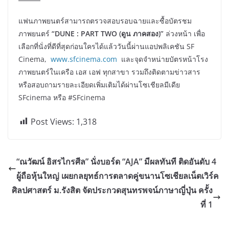
แฟนภาพยนตร์สามารถตรวจสอบรอบฉายและซื้อบัตรชม
ภาพยนตร์
“
D
UNE : PART TWO (ดูน ภาคสอง)”
ล่วงหน้า เพื่อ
เลือกที่นั่งที่ดีที่สุดก่อนใครได้แล้ววันนี้ผ่านแอปพลิเคชัน SF
Cinema,
www.sfcinema.com
และจุดจำหน่ายบัตรหน้าโรง
ภาพยนตร์ในเครือ เอส เอฟ ทุกสาขา รวมถึงติดตามข่าวสาร
หรือสอบถามรายละเอียดเพิ่มเติมได้ผ่านโซเชียลมีเดีย
SFcinema หรือ #SFcinema
Post Views:
1,318
“ณวัฒน์ อิสรไกรศีล” นั่งบอร์ด “AJA” มีผลทันที ติดอันดับ 4
ผู้ถือหุ้นใหญ่ เผยกลยุทธ์การตลาดคู่ขนานโซเชียลเน็ตเวิร์ค
ศิลปศาสตร์ ม.รังสิต จัดประกวดสุนทรพจน์ภาษาญี่ปุ่น ครั้ง
ที่ 1