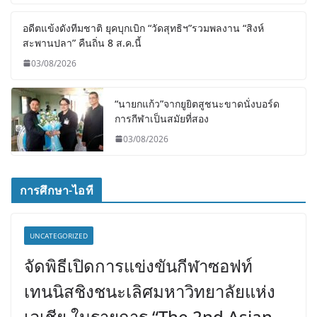
อดีตแข้งดังทีมชาติ ยุคบุกเบิก “วัดสุทธิฯ”รวมพลงาน “สิงห์
สะพานปลา” คืนถิ่น 8 ส.ค.นี้
03/08/2026
“นายกแก้ว”จากยูยิตสูชนะขาดนั่งบอร์ด
การกีฬาเป็นสมัยที่สอง
03/08/2026
การศึกษา-ไอที
UNCATEGORIZED
จัดพิธีเปิดการแข่งขันกีฬาซอฟท์
เทนนิสชิงชนะเลิศมหาวิทยาลัยแห่ง
เอเชีย ในรายการ “The 2nd Asian