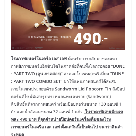
โรงภาพยนตร์ในเครือ เอส เอฟ
ต้อนรับการกลับมาของมหา
กาพย์ภาพยนตร์แอ็กชันไซไฟภาคต่อที่คนทั้งโลกรอคอย
“
D
UNE
: PART TWO (ดูน ภาคสอง)”
ส่งคอมโบเซทสุดพรีเมี่ยม
“
DUNE
: PART TWO COMBO SET”
มาให้แฟนภาพยนตร์ได้สะสม
ภายในเซทประกอบด้วย
Sandworm Lid Popcorn Tin
ถังป๊อป
คอร์นดีไซน์พิเศษรูปทรงหนอนทะเลทราย (Sandworm)
ลิขสิทธิ์แท้จากภาพยนตร์
พร้อมป๊อปคอร์นขนาด 130 ออนซ์ 1
ถัง และน้ำอัดลมขนาด 32 ออนซ์ 1 แก้ว
ในราคาพิเศษเพียงเซ
ทละ
490 บาท ที่จุดจำหน่ายป๊อปคอร์นเครื่องดื่มของโรง
ภาพยนตร์ในเครือ เอส เอฟ ตั้งแต่วันนี้เป็นต้นไป จนกว่าสินค้า
จะหมด