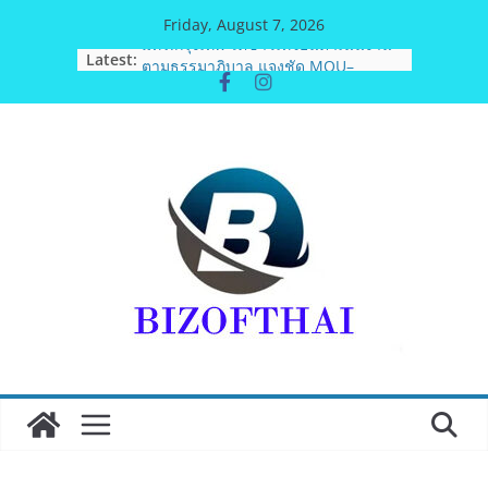
Skip
Friday, August 7, 2026
to
มทร.กรุงเทพ โต้ข่าวเท็จยันดำเนินงาน
Latest:
content
ตามธรรมาภิบาล แจงชัด MOU–
หลักสูตร–วีซ่าถูกต้องตามกฎหมาย พร้อม
จ่อดำเนินคดีผู้บิดเบือนข้อมูล
ฟุตซอลไทย พ่าย รัสเซีย 1-7 ส่งท้าย
รายการ คอนติเนนทัล ฟุตซอล
แชมเปี้ยนชิพ 2026
ททท. เดินหน้ารุกตลาด Corporate
Travel ดึงเอเย่นต์กว่า 52 บริษัท ทดสอบ
เส้นทางท่องเที่ยว Corporate ยกระดับ
ภาคตะวันออกสู่จุดหมายปลายทาง
คุณภาพ
ททท. ต้อนรับเที่ยวบินปฐมฤกษ์สายการ
บิน TransNusa Airlines เส้นทาง
จาการ์ตา-กรุงเทพฯ เสริม Air
Connectivity ดึงนักท่องเที่ยวคุณภาพ
จากอินโดนีเซีย เริ่มเที่ยวแรกบินแรก 6
สิงหาคมนี้
ม.วลัยลักษณ์ จับมือ รพ.กรุงเทพสิริโรจน์
ยกระดับสารสนเทศการแพทย์-