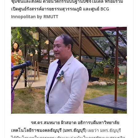
ชุมชนและสังคม ด้วยนวัตกรรมบนฐานบีซีจีโมเดล พร้อมร่วม
เปิดศูนย์รังสรรค์อารยธรรมสุวรรณภูมิ และศูนย์
BCG
Innopolitan by RMUTT
รศ.ดร.สมหมาย ผิวสอาด อธิการบดีมหาวิทยาลัย
เทคโนโลยีราชมงคลธัญบุรี (มทร.ธัญบุรี)
เผยว่า มทร.ธัญบุรี
ได้มีนโยบายในการยกระดับและมุ่งเน้นในการพัฒนาเศรษฐกิจ