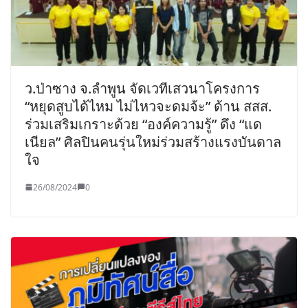
ว.ป่าซาง จ.ลำพูน จัดเวทีเสวนาโครงการ
“หยุดสูบได้ไหม ไม่ไหวจะดมจ้ะ” ด้าน สสส.
ร่วมเสริมเกราะด้วย “องค์ความรู้” ดึง “แด
เนียล” ศิลปินคนรุ่นใหม่ร่วมสร้างแรงบันดาล
ใจ
26/08/2024
0