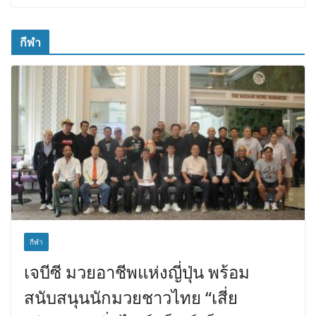
กีฬา
กีฬา
เจบีซี มวยอาชีพแห่งญี่ปุ่น พร้อม
สนับสนุนนักมวยชาวไทย “เสี่ย