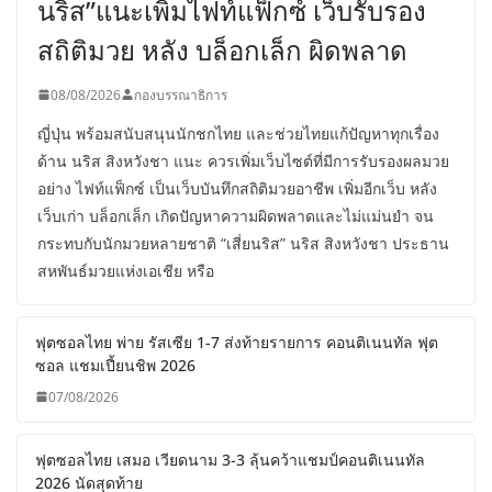
นริส”แนะเพิ่มไฟท์แฟ็กซ์ เว็บรับรอง
สถิติมวย หลัง บล็อกเล็ก ผิดพลาด
08/08/2026
กองบรรณาธิการ
ญี่ปุ่น พร้อมสนับสนุนนักชกไทย และช่วยไทยแก้ปัญหาทุกเรื่อง
ด้าน นริส สิงหวังชา แนะ ควรเพิ่มเว็บไซต์ที่มีการรับรองผลมวย
อย่าง ไฟท์แฟ็กซ์ เป็นเว็บบันทึกสถิติมวยอาชีพ เพิ่มอีกเว็บ หลัง
เว็บเก่า บล็อกเล็ก เกิดปัญหาความผิดพลาดและไม่แม่นยำ จน
กระทบกับนักมวยหลายชาติ “เสี่ยนริส” นริส สิงหวังชา ประธาน
สหพันธ์มวยแห่งเอเชีย หรือ
ฟุตซอลไทย พ่าย รัสเซีย 1-7 ส่งท้ายรายการ คอนติเนนทัล ฟุต
ซอล แชมเปี้ยนชิพ 2026
07/08/2026
ฟุตซอลไทย เสมอ เวียดนาม 3-3 ลุ้นคว้าแชมป์คอนติเนนทัล
2026 นัดสุดท้าย