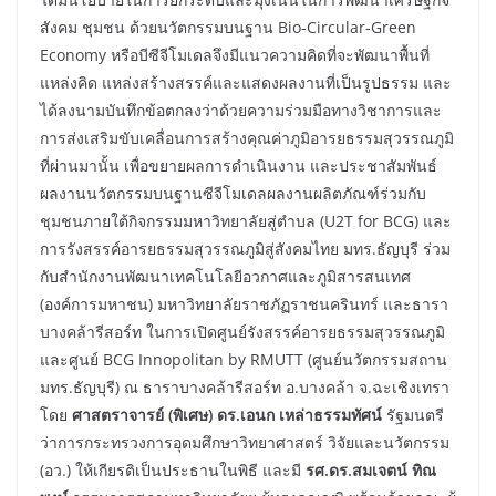
สังคม ชุมชน ด้วยนวัตกรรมบนฐาน Bio-Circular-Green
Economy หรือบีซีจีโมเดลจึงมีแนวความคิดที่จะพัฒนาพื้นที่
แหล่งคิด แหล่งสร้างสรรค์และแสดงผลงานที่เป็นรูปธรรม และ
ได้ลงนามบันทึกข้อตกลงว่าด้วยความร่วมมือทางวิชาการและ
การส่งเสริมขับเคลื่อนการสร้างคุณค่าภูมิอารยธรรมสุวรรณภูมิ
ที่ผ่านมานั้น เพื่อขยายผลการดำเนินงาน และประชาสัมพันธ์
ผลงานนวัตกรรมบนฐานซีจีโมเดลผลงานผลิตภัณฑ์ร่วมกับ
ชุมชนภายใต้กิจกรรมมหาวิทยาลัยสู่ตำบล (U2T for BCG) และ
การรังสรรค์อารยธรรมสุวรรณภูมิสู่สังคมไทย มทร.ธัญบุรี ร่วม
กับสำนักงานพัฒนาเทคโนโลยีอวกาศและภูมิสารสนเทศ
(องค์การมหาชน) มหาวิทยาลัยราชภัฏราชนครินทร์ และธารา
บางคล้ารีสอร์ท ในการเปิดศูนย์รังสรรค์อารยธรรมสุวรรณภูมิ
และศูนย์ BCG Innopolitan by RMUTT (ศูนย์นวัตกรรมสถาน
มทร.ธัญบุรี) ณ ธาราบางคล้ารีสอร์ท อ.บางคล้า จ.ฉะเชิงเทรา
โดย
ศาสตราจารย์ (พิเศษ) ดร.เอนก เหล่าธรรมทัศน์
รัฐมนตรี
ว่าการกระทรวงการอุดมศึกษาวิทยาศาสตร์ วิจัยและนวัตกรรม
(อว.) ให้เกียรติเป็นประธานในพิธี และมี
รศ.ดร.สมเจตน์ ทิณ