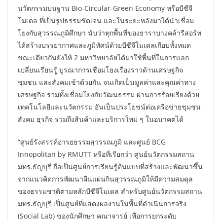
นวัตกรรมบนฐาน Bio-Circular-Green Economy หรือบีซีจี
โมเดล ที่เป็นรูปธรรมชัดเจน และในระยะหลังมาได้นำเชื่อม
โยงกับสุวรรณภูมิศึกษา นับว่าทุกพื้นที่ของธาราบางคล้ารีสอร์ท
ได้สร้างบรรยากาศและภูมิทัศน์ด้วยบีซีจีโมเดลเกือบทั้งหมด
ขณะเดียวกันยังให้ 2 มหาวิทยาลัยได้มาใช้พื้นที่ในการแลก
เปลี่ยนเรียนรู้ บูรณาการเชื่อมโยงเรื่องราวด้านเศรษฐกิจ
ชุมชน และสังคมเข้าด้วยกัน จนเกิดเป็นมูลค่าและคุณค่าทาง
เศรษฐกิจ รวมทั้งเชื่อมโยงกับวัฒนธรรม ผ่านการร้อยเรียงด้วย
เทคโนโลยีและนวัตกรรม อันเป็นประโยชน์ต่อเครือข่ายชุมชน
สังคม ธุรกิจ รวมถึงสินค้าและบริการใหม่ ๆ ในอนาคตได้
“ศูนย์รังสรรค์อารยธรรมสุวรรณภูมิ และศูนย์ BCG
Innopolitan by RMUTT หรือที่เรียกว่า ศูนย์นวัตกรรมสถาน
มทร.ธัญบุรี ถือเป็นศูนย์การเรียนรู้ต้นแบบที่สร้างและพัฒนาขึ้น
จากแนวคิดการพัฒนาผืนแผ่นกินสุวรรณภูมิให้มีความสมดุล
ของธรรมชาติตามหลักบีซีจีโมเดล สำหรับศูนย์นวัตกรรมสถาน
มทร.ธัญบุรี เป็นศูนย์ที่แสดงผลงานในพื้นที่ดำเนินการจริง
(Social Lab) ของนักศึกษา คณาจารย์ เพื่อการยกระดับ