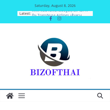
Skip
Saturday, August 8, 2026
to
Latest:
ททท. ต้อนรับเที่ยวบินปฐมฤกษ์สายการ
content
บิน TransNusa Airlines เส้นทาง
จาการ์ตา-กรุงเทพฯ เสริม Air
Connectivity ดึงนักท่องเที่ยวคุณภาพ
จากอินโดนีเซีย เริ่มเที่ยวแรกบินแรก 6
สิงหาคมนี้
ม.วลัยลักษณ์ จับมือ รพ.กรุงเทพสิริโรจน์
ยกระดับสารสนเทศการแพทย์-
เวชศาสตร์ป้องกัน สู่ศูนย์กลางภาคใต้
ตอนบน
รฟท. เปิดเวทีรับฟังความคิดเห็น
ประชาชน ครั้งที่ 2 โครงการรถไฟฟ้า
สายสีแดงเข้ม “วงเวียนใหญ่–มหาชัย”
เดินหน้าพัฒนาโครงการบนพื้นฐานข้อ
เท็จจริงและการมีส่วนร่วม
เจบีซี มวยอาชีพแห่งญี่ปุ่น พร้อม
สนับสนุนนักมวยชาวไทย “เสี่ยนริส”แนะ
เพิ่มไฟท์แฟ็กซ์ เว็บรับรองสถิติมวย หลัง
บล็อกเล็ก ผิดพลาด
ททท. เดินหน้ารุกตลาด Corporate