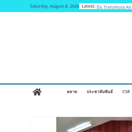
Skip
Latest:
ททท. ต้อนรับเที่ย
Saturday, August 8, 2026
to
บิน TransNusa Air
จาการ์ตา-กรุงเทพฯ 
content
Connectivity ดึงนั
จากอินโดนีเซีย เริ่
สิงหาคมนี้
ม.วลัยลักษณ์ จับมือ
ยกระดับสารสนเทศ
เวชศาสตร์ป้องกัน ส
ตอนบน
รฟท. เปิดเวทีรับฟั
ประชาชน ครั้งที่ 
สายสีแดงเข้ม “วงเ
เดินหน้าพัฒนาโคร
เท็จจริงและการมีส่
ตลาด
ประชาสัมพันธ์
CSR
เจบีซี มวยอาชีพแห่งญ
สนับสนุนนักมวยชาว
เพิ่มไฟท์แฟ็กซ์ เว็บ
บล็อกเล็ก ผิดพลาด
ททท. เดินหน้ารุกต
Travel ดึงเอเย่นต์ก
เส้นทางท่องเที่ยว 