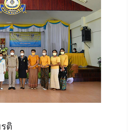
ดหมายปลายทาง
รติ