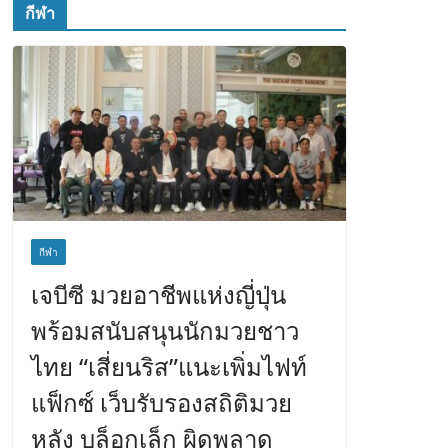
กีฬา
กีฬา
เจบีซี มวยอาชีพแห่งญี่ปุ่น
พร้อมสนับสนุนนักมวยชาว
ไทย “เสี่ยนริส”แนะเพิ่มไฟท์
แฟ็กซ์ เว็บรับรองสถิติมวย
หลัง บล็อกเล็ก ผิดพลาด