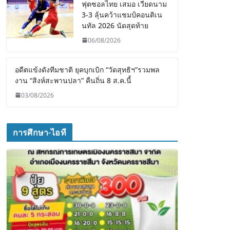
ฟุตซอลไทย เสมอ เวียดนาม
3-3 ลุ้นคว้าแชมป์คอนติเน
นทัล 2026 นัดสุดท้าย
06/08/2026
อดีตแข้งดังทีมชาติ ยุคบุกเบิก “วัดสุทธิฯ”รวมพล
งาน “สิงห์สะพานปลา” คืนถิ่น 8 ส.ค.นี้
03/08/2026
การศึกษา-ไอที