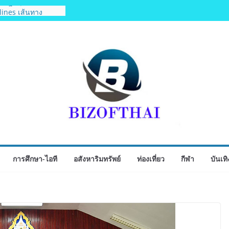
วบินปฐมฤกษ์สายการ
lines เส้นทาง
เสริม Air
กท่องเที่ยวคุณภาพ
มเที่ยวแรกบินแรก 6
 รพ.กรุงเทพสิริโรจน์
การแพทย์-
ู่ศูนย์กลางภาคใต้
งความคิดเห็น
2 โครงการรถไฟฟ้า
วียนใหญ่–มหาชัย”
งการบนพื้นฐานข้อ
วนร่วม
การศึกษา-ไอที
อสังหาริมทรัพย์
ท่องเที่ยว
กีฬา
บันเทิ
ี่ปุ่น พร้อม
ไทย “เสี่ยนริส”แนะ
รับรองสถิติมวย หลัง
ลาด Corporate
ว่า 52 บริษัท ทดสอบ
Corporate ยกระดับ