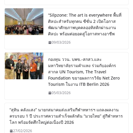
“Silpzone: The art is everywhere พื้นที่
ศิลปะสำหรับทุกคน ซีซั่น 2 เปิดโอกาส
พัฒนาศักยภาพบุคคลออทิสติกผ่านงาน
ศิลปะ พร้อมต่อยอดสู่โอกาสทางอาชีพ
09/03/2026
กองทุน ววน. บพข.-สกสว.และ
มหาวิทยาลัยรามคำแหง ร่วมกับองค์กร
สากล UN Tourism, The Travel
Foundation ขยายผลการวิจัย Net Zero
Tourism ในงาน ITB Berlin 2026
05/03/2026
“สุทิน คลังแสง” นายกสมาคมส่งเสริมกีฬาทหารฯ แถลงผลงาน
ครบรอบ 1 ปี ประกาศความสำเร็จผลักดัน “มวยไทย” สู่กีฬาทหาร
โลก พร้อมจัดศึกใหญ่ต่อเนื่องปี 2026
27/02/2026