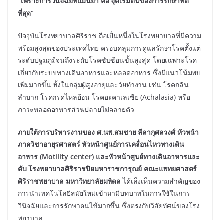
“เพราะการวินิจฉัยที่แม่นยำ คือ จุดเริ่มต้นของการรักษาที่ดี
ที่สุด”
ปัจจุบันโรงพยาบาลศิริราช ถือเป็นหนึ่งในโรงพยาบาลที่มีความ
พร้อมสูงสุดของประเทศไทย ครอบคลุมการดูแลรักษาโรคตั้งแต่
ระดับปฐมภูมิจนถึงระดับโรคซับซ้อนขั้นสูงสุด โดยเฉพาะโรค
เกี่ยวกับระบบทางเดินอาหารและหลอดอาหาร ซึ่งมีแนวโน้มพบ
เพิ่มมากขึ้น ทั้งในกลุ่มผู้สูงอายุและวัยทำงาน เช่น โรคกลืน
ลำบาก โรคกรดไหลย้อน โรคอะคาเลเซีย (Achalasia) หรือ
ภาวะหลอดอาหารส่วนปลายไม่คลายตัว
ภายใต้การบริหารงานของ ศ.นพ.สมชาย ลีลากุศลวงศ์ หัวหน้า
ภาควิชาอายุรศาสตร์ หัวหน้าศูนย์การเคลื่อนไหวทางเดิน
อาหาร
(Motility center) และหัวหน้าศูนย์ทางเดินอาหารและ
ตับ โรงพยาบาลศิริราชปิยมหาราชการุณย์ คณะแพทยศาสตร์
ศิริราชพยาบาล มหาวิทยาลัยมหิดล
ได้เล็งเห็นความสำคัญของ
การนำเทคโนโลยีสมัยใหม่เข้ามามีบทบาทในการใช้ในการ
วินิจฉัยและการรักษาคนไข้มากขึ้น ซึ่งตรงกับวิสัยทัศน์ของโรง
พยาบาล