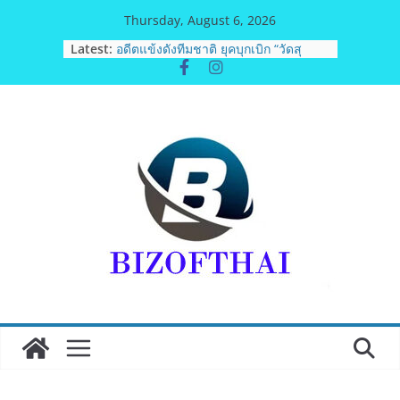
Skip
Thursday, August 6, 2026
BEDO เดินหน้าจัดกิจกรรมเจรจาธุรกิจ
to
Latest:
“BIO TRADE CONNECT 2026”ยกระดับ
content
ผลิตภัณฑ์ท้องถิ่นสู่ตลาดเชิงพาณิชย์
อย่างยั่งยืน
อดีตแข้งดังทีมชาติ ยุคบุกเบิก “วัดสุ
ทธิฯ”รวมพลงาน “สิงห์สะพานปลา” คืน
ถิ่น 8 ส.ค.นี้
สตาร์ทวันนี้ Franchise Expo Thailand
& TESE 2026 วันที่ 6-9 ส.ค.69 ฮอลล์ 6-
8 เมืองทองธานีพบทัพธุรกิจ&แฟรนไชส์
ซัพพลายเออร์สินค้า เติมรายได้ช่วย
เศรษฐกิจไทย ลดใหญ่กว่า 250 บูธ คาด
เงินสะพัด 220 ลบ.
ฟุตซอลไทย เสมอ เวียดนาม 3-3 ลุ้นคว้า
แชมป์คอนติเนนทัล 2026 นัดสุดท้าย
มูลนิธิกองทุนนิยมไทย จับมือ กระทรวง
วัฒนธรรม แถลงเปิดตัวโครงการ
ประกวดอัตลักษณ์อาหารภูมิภาค “รสถิ่น
ไทย” เฟ้นหาเมนูต้นตำรับ 4 ภูมิภาค ดัน
Soft Power สู่ระดับโลก