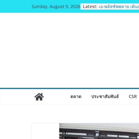
Skip
Latest:
เอ-พลัสซัพพลาย เดิน
Sunday, August 9, 2026
to
ความชุ่มชื้นให้กับผิ
อร์มาโลชั่นยูเรียเข้ม
content
พลังความห่วงใยสู่ผู้ส
เปราะบางที่ประสบภัยทั่
รฟท. เปิดเวทีรับฟังค
ประชาชน ครั้งที่ 2 
สายสีแดงเข้ม “วงเวี
เดินหน้าพัฒนาโครงก
เท็จจริงและการมีส่วน
เจบีซี มวยอาชีพแห่งญี
สนับสนุนนักมวยชาวไ
เพิ่มไฟท์แฟ็กซ์ เว็บร
บล็อกเล็ก ผิดพลาด
พิตบลู ศิษย์ทรายทอง ก
ตลาด
ประชาสัมพันธ์
CSR
ปีตัวแทน จ.พะเยาคว
ณัฐพัฒน์ ทองไสล กำปั้น
ตัวแทน จ.สมุทรสาคร
คนสุดท้ายมวยรอบโกลบ
บัลลังก์โลก 108 ปอน
SUPER CHAMP
ภารกิจตำรวจจราจร