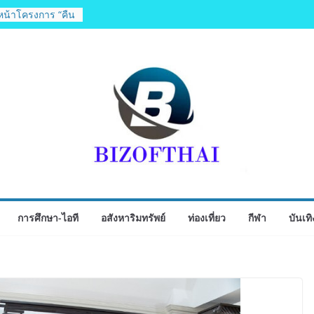
หน้าโครงการ “คืน
ว” มอบเอบอนเน่ เด
ข้นแก่ กทม. ส่งต่อ
ูงอายุและกลุ่ม
วทุกพื้นที่
วามคิดเห็น
โครงการรถไฟฟ้า
ยนใหญ่–มหาชัย”
ารบนพื้นฐานข้อ
ร่วม
่ปุ่น พร้อม
ทย “เสี่ยนริส”แนะ
ับรองสถิติมวย หลัง
ำปั้นดาวรุ่งวัย 15
การศึกษา-ไอที
อสังหาริมทรัพย์
ท่องเที่ยว
กีฬา
บันเทิ
งกำปั้นชนะน็อค
รุ่นพี่วัย 19 ปี
 ผ่านเข้ารอบ 8
อลเฮ้าส์ สู่
ด์ในศึกมวยไทย
โครงการพระ