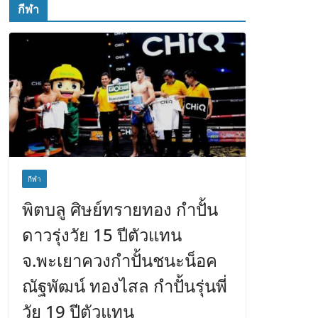
กีฬา
กีฬา
พิตบลู ศิษย์ทรายทอง กำปั้น
ดาวรุ่งวัย 15 ปีตัวแทน
จ.พะเยาควงกำปั้นชนะน็อค
ณัฐพัฒน์ ทองไสล กำปั้นรุ่นพี่
วัย 19 ปีตัวแทน