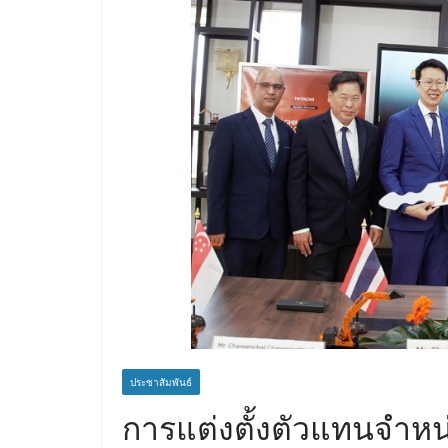
ราชดำริ นำส่งอวัยวะห
สำเร็จลุล่วง ณ รพ.ศิ
ประชาสัมพันธ์
การแต่งตั้งตัวแทนจำห