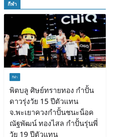
กีฬา
กีฬา
พิตบลู ศิษย์ทรายทอง กำปั้น
ดาวรุ่งวัย 15 ปีตัวแทน
จ.พะเยาควงกำปั้นชนะน็อค
ณัฐพัฒน์ ทองไสล กำปั้นรุ่นพี่
วัย 19 ปีตัวแทน