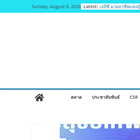
Skip
Latest:
เจบีซี มวยอาชีพแห่งญี
Sunday, August 9, 2026
to
สนับสนุนนักมวยชาวไ
เพิ่มไฟท์แฟ็กซ์ เว็บร
content
บล็อกเล็ก ผิดพลาด
พิตบลู ศิษย์ทรายทอง ก
ปีตัวแทน จ.พะเยาคว
ณัฐพัฒน์ ทองไสล กำปั้น
ตัวแทน จ.สมุทรสาคร
คนสุดท้ายมวยรอบโกลบ
บัลลังก์โลก 108 ปอน
SUPER CHAMP
ภารกิจตำรวจจราจร
ราชดำริ นำส่งอวัยวะห
สำเร็จลุล่วง ณ รพ.ศิ
เอ-พลัสซัพพลาย เดิน
ตลาด
ประชาสัมพันธ์
CSR
ความชุ่มชื้นให้กับผิ
อร์มาโลชั่นยูเรียเข้ม
พลังความห่วงใยสู่ผู้ส
เปราะบางที่ประสบภัยทั่
รฟท. เปิดเวทีรับฟังค
ประชาชน ครั้งที่ 2 
สายสีแดงเข้ม “วงเวี