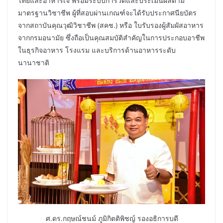
ไทยและอาหารเจ พร้อมระบบการวัดและประเมินผลตาม
มาตรฐานวิชาชีพ ผู้ที่สอบผ่านเกณฑ์จะได้รับประกาศนียบัตร
จากสถาบันคุณวุฒิวิชาชีพ (สคช.) หรือ ใบรับรองผู้สัมผัสอาหาร
จากกรมอนามัย ซึ่งถือเป็นคุณสมบัติสำคัญในการประกอบอาชีพ
ในธุรกิจอาหาร โรงแรม และบริการด้านอาหารระดับ
นานาชาติ
ศ.ดร.กฤษณ์ชนม์ ภูมิกิตติพิชญ์ รองอธิการบดี