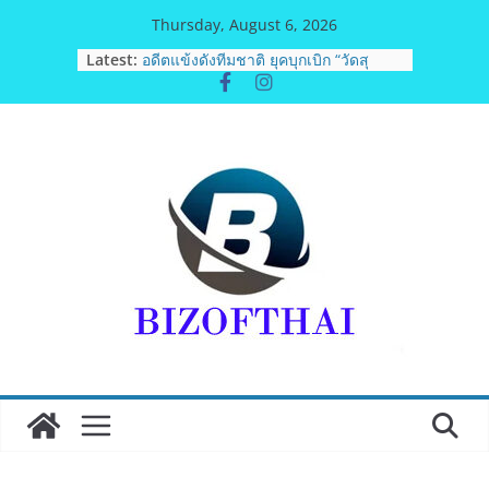
Skip
Thursday, August 6, 2026
to
Latest:
BEDO เดินหน้าจัดกิจกรรมเจรจาธุรกิจ
content
“BIO TRADE CONNECT 2026”ยกระดับ
ผลิตภัณฑ์ท้องถิ่นสู่ตลาดเชิงพาณิชย์
อย่างยั่งยืน
อดีตแข้งดังทีมชาติ ยุคบุกเบิก “วัดสุ
ทธิฯ”รวมพลงาน “สิงห์สะพานปลา” คืน
ถิ่น 8 ส.ค.นี้
สตาร์ทวันนี้ Franchise Expo Thailand
& TESE 2026 วันที่ 6-9 ส.ค.69 ฮอลล์ 6-
8 เมืองทองธานีพบทัพธุรกิจ&แฟรนไชส์
ซัพพลายเออร์สินค้า เติมรายได้ช่วย
เศรษฐกิจไทย ลดใหญ่กว่า 250 บูธ คาด
เงินสะพัด 220 ลบ.
ฟุตซอลไทย เสมอ เวียดนาม 3-3 ลุ้นคว้า
แชมป์คอนติเนนทัล 2026 นัดสุดท้าย
มูลนิธิกองทุนนิยมไทย จับมือ กระทรวง
วัฒนธรรม แถลงเปิดตัวโครงการ
ประกวดอัตลักษณ์อาหารภูมิภาค “รสถิ่น
ไทย” เฟ้นหาเมนูต้นตำรับ 4 ภูมิภาค ดัน
Soft Power สู่ระดับโลก