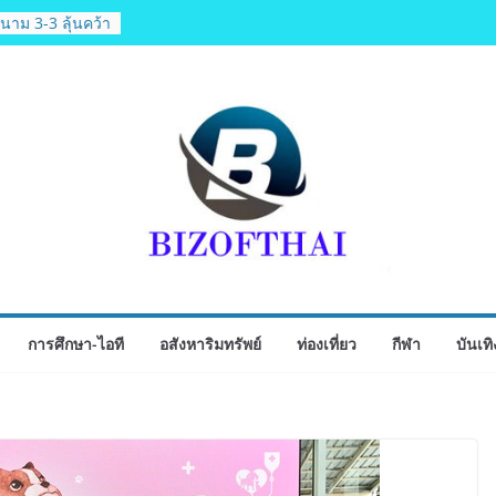
นาม 3-3 ลุ้นคว้า
6 นัดสุดท้าย
็จยันดำเนินงาน
ชัด MOU–
งตามกฎหมาย พร้อม
ข้อมูล
 1-7 ส่งท้าย
ฟุตซอล
chool เผยวิสัย
รับอนาคต“เราไม่
่อก้าวเข้าสู่
่ยังเตรียมพวกเขา
อนาคต”
se Expo Thailand
การศึกษา-ไอที
อสังหาริมทรัพย์
ท่องเที่ยว
กีฬา
บันเทิ
 ส.ค.69 ฮอลล์ 6-
ุรกิจ&แฟรนไชส์
ิมรายได้ช่วย
่า 250 บูธ คาด