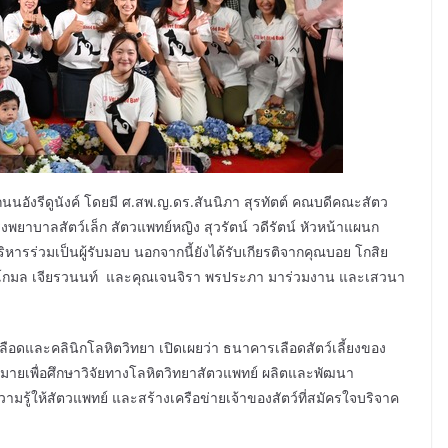
ถนนอังรีดูนังค์ โดยมี ศ.สพ.ญ.ดร.สันนิภา สุรทัตต์ คณบดีคณะสัตว
ยาบาลสัตว์เล็ก สัตวแพทย์หญิง สุวรัตน์ วดีรัตน์ หัวหน้าแผนก
ารร่วมเป็นผู้รับมอบ นอกจากนี้ยังได้รับเกียรติจากคุณบอย โกสิย
ิ์ คุณโกมล เจียรวนนท์ และคุณเจนจิรา พรประภา มาร่วมงาน และเสวนา
ลือดและคลินิกโลหิตวิทยา เปิดเผยว่า ธนาคารเลือดสัตว์เลี้ยงของ
าหมายเพื่อศึกษาวิจัยทางโลหิตวิทยาสัตวแพทย์ ผลิตและพัฒนา
มรู้ให้สัตวแพทย์ และสร้างเครือข่ายเจ้าของสัตว์ที่สมัครใจบริจาค