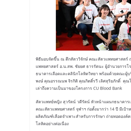
พิธีมอบจัดขึ้น ณ ตึกสัตววิจักษ์ คณะสัตวแพทยศาสตร์ 
แพทยศาสตร์ อ.น.สพ. ชัยยศ ธารรัตนะ ผู้อำนวยการโรงพ
ธนาคารเลือดและคลินิกโลหิตวิทยา พร้อมด้วยคณะผู้บริห
พงษ์ คุณอรรณนพ จิรกิติ คุณกิตติ์รวี เลิศสุริยภักด
เล่าถึงความเป็นมาของโครงการ CU Blood Bank
สัตวแพทย์หญิง สุวรัตน์ วดีรัตน์ หัวหน้าแผนกธนาคารเ
คณะสัตวแพทยศาสตร์ จุฬาฯ ก่อตั้งมากว่า 14 ปี มีเป้
ผลิตภัณฑ์เลือดจำเพาะสำหรับการรักษา ถ่ายทอดองค์ควา
โลหิตอย่างต่อเนื่อง