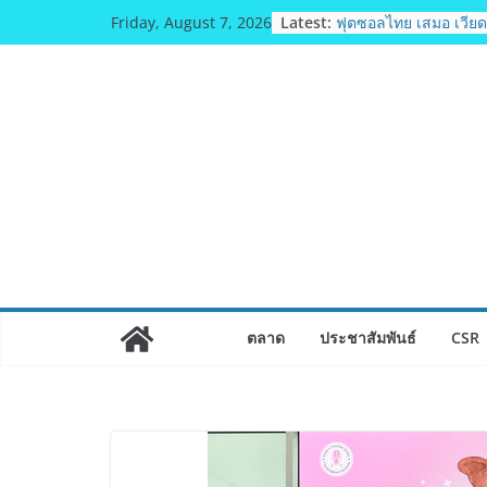
Skip
Latest:
ฟุตซอลไทย เสมอ เวียด
Friday, August 7, 2026
to
แชมป์คอนติเนนทัล 202
มทร.กรุงเทพ โต้ข่าวเท
content
ตามธรรมาภิบาล แจง
หลักสูตร–วีซ่าถูกต้อ
จ่อดำเนินคดีผู้บิดเบือน
ฟุตซอลไทย พ่าย รัสเซีย
รายการ คอนติเนนทัล 
แชมเปี้ยนชิพ 2026
Guangzhou Yinghao S
ทัศน์การศึกษาที่พร้อม
ได้เตรียมนักเรียนเพียงเพื
มหาวิทยาลัยเท่านั้นแต
ให้พร้อมเป็นผู้กำหนด
สตาร์ทวันนี้ Franchi
ตลาด
ประชาสัมพันธ์
CSR
& TESE 2026 วันที่ 6-9
8 เมืองทองธานีพบทัพธ
ซัพพลายเออร์สินค้า เต
เศรษฐกิจไทย ลดใหญ่กว
เงินสะพัด 220 ลบ.