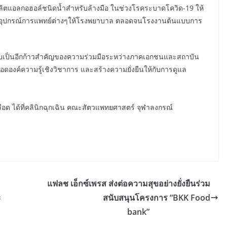
ิตแอลกอฮอล์ชนิดน้ำสำหรับล้างมือ ในช่วงโรคระบาดโควิด-19 ให้
นุนอุปกรณ์การแพทย์ต่างๆให้โรงพยาบาล ตลอดจนโรงงานต้นแบบการ
งนี้นับเป็นอีกก้าวสำคัญของความร่วมมือระหว่างภาคเอกชนและสถาบัน
อยอดองค์ความรู้เชิงวิชาการ และสร้างความยั่งยืนให้กับการดูแล
ลือด ได้ที่คลินิกฉุกเฉิน คณะสัตวแพทยศาสตร์ จุฬาลงกรณ์
แฟลช เอ็กซ์เพรส ส่งต่อความสุขอย่างยั่งยืนร่วม
ะ
สนับสนุนโครงการ “BKK Food
bank”