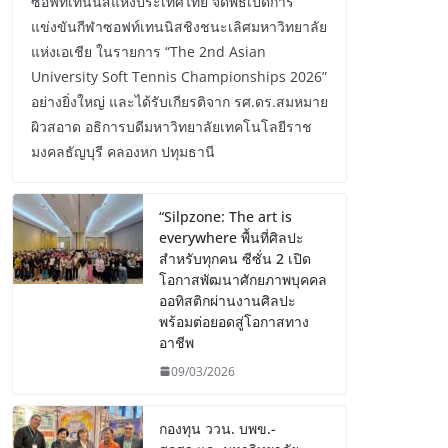
ซอฟท์เทนนิสแห่งประเทศไทย จัดพิธีเปิดการ
แข่งขันกีฬาซอฟท์เทนนิสชิงชนะเลิศมหาวิทยาลัย
แห่งเอเชีย ในรายการ “The 2nd Asian
University Soft Tennis Championships 2026”
อย่างยิ่งใหญ่ และได้รับเกียรติจาก รศ.ดร.สมหมาย
ผิวสอาด อธิการบดีมหาวิทยาลัยเทคโนโลยีราช
มงคลธัญบุรี คลองหก ปทุมธานี
“Silpzone: The art is
everywhere พื้นที่ศิลปะ
สำหรับทุกคน ซีซั่น 2 เปิด
โอกาสพัฒนาศักยภาพบุคคล
ออทิสติกผ่านงานศิลปะ
พร้อมต่อยอดสู่โอกาสทาง
อาชีพ
09/03/2026
กองทุน ววน. บพข.-