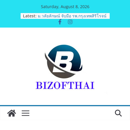
Skip
Saturday, August 8, 2026
to
Latest:
ม.วลัยลักษณ์ จับมือ รพ.กรุงเทพสิริโรจน์
content
ยกระดับสารสนเทศการแพทย์-
เวชศาสตร์ป้องกัน สู่ศูนย์กลางภาคใต้
ตอนบน
รฟท. เปิดเวทีรับฟังความคิดเห็น
ประชาชน ครั้งที่ 2 โครงการรถไฟฟ้า
สายสีแดงเข้ม “วงเวียนใหญ่–มหาชัย”
เดินหน้าพัฒนาโครงการบนพื้นฐานข้อ
เท็จจริงและการมีส่วนร่วม
เจบีซี มวยอาชีพแห่งญี่ปุ่น พร้อม
สนับสนุนนักมวยชาวไทย “เสี่ยนริส”แนะ
เพิ่มไฟท์แฟ็กซ์ เว็บรับรองสถิติมวย หลัง
บล็อกเล็ก ผิดพลาด
ททท. เดินหน้ารุกตลาด Corporate
Travel ดึงเอเย่นต์กว่า 52 บริษัท ทดสอบ
เส้นทางท่องเที่ยว Corporate ยกระดับ
ภาคตะวันออกสู่จุดหมายปลายทาง
คุณภาพ
ททท. ต้อนรับเที่ยวบินปฐมฤกษ์สายการ
บิน TransNusa Airlines เส้นทาง