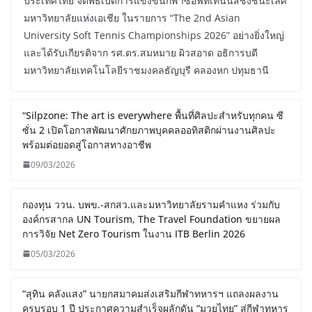
ประเทศไทย จัดพิธีเปิดการแข่งขันกีฬาซอฟท์เทนนิสชิงชนะเลิศ
มหาวิทยาลัยแห่งเอเชีย ในรายการ “The 2nd Asian
University Soft Tennis Championships 2026” อย่างยิ่งใหญ่
และได้รับเกียรติจาก รศ.ดร.สมหมาย ผิวสอาด อธิการบดี
มหาวิทยาลัยเทคโนโลยีราชมงคลธัญบุรี คลองหก ปทุมธานี
“Silpzone: The art is everywhere พื้นที่ศิลปะสำหรับทุกคน ซี
ซั่น 2 เปิดโอกาสพัฒนาศักยภาพบุคคลออทิสติกผ่านงานศิลปะ
พร้อมต่อยอดสู่โอกาสทางอาชีพ
09/03/2026
กองทุน ววน. บพข.-สกสว.และมหาวิทยาลัยรามคำแหง ร่วมกับ
องค์กรสากล UN Tourism, The Travel Foundation ขยายผล
การวิจัย Net Zero Tourism ในงาน ITB Berlin 2026
05/03/2026
“สุทิน คลังแสง” นายกสมาคมส่งเสริมกีฬาทหารฯ แถลงผลงาน
ครบรอบ 1 ปี ประกาศความสำเร็จผลักดัน “มวยไทย” สู่กีฬาทหาร