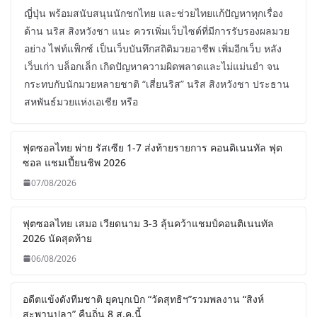
ญี่ปุ่น พร้อมสนับสนุนนักชกไทย และช่วยไทยแก้ปัญหาทุกเรื่อง
ด้าน นริส สิงหวังชา แนะ ควรเพิ่มเว็บไซต์ที่มีการรับรองผลมวย
อย่าง ไฟท์แฟ็กซ์ เป็นเว็บบันทึกสถิติมวยอาชีพ เพิ่มอีกเว็บ หลัง
เว็บเก่า บล็อกเล็ก เกิดปัญหาความผิดพลาดและไม่แม่นยำ จน
กระทบกับนักมวยหลายชาติ “เสี่ยนริส” นริส สิงหวังชา ประธาน
สหพันธ์มวยแห่งเอเชีย หรือ
ฟุตซอลไทย พ่าย รัสเซีย 1-7 ส่งท้ายรายการ คอนติเนนทัล ฟุต
ซอล แชมเปี้ยนชิพ 2026
07/08/2026
ฟุตซอลไทย เสมอ เวียดนาม 3-3 ลุ้นคว้าแชมป์คอนติเนนทัล
2026 นัดสุดท้าย
06/08/2026
อดีตแข้งดังทีมชาติ ยุคบุกเบิก “วัดสุทธิฯ”รวมพลงาน “สิงห์
สะพานปลา” คืนถิ่น 8 ส.ค.นี้