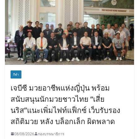
กีฬา
เจบีซี มวยอาชีพแห่งญี่ปุ่น พร้อม
สนับสนุนนักมวยชาวไทย “เสี่ย
นริส”แนะเพิ่มไฟท์แฟ็กซ์ เว็บรับรอง
สถิติมวย หลัง บล็อกเล็ก ผิดพลาด
08/08/2026
กองบรรณาธิการ