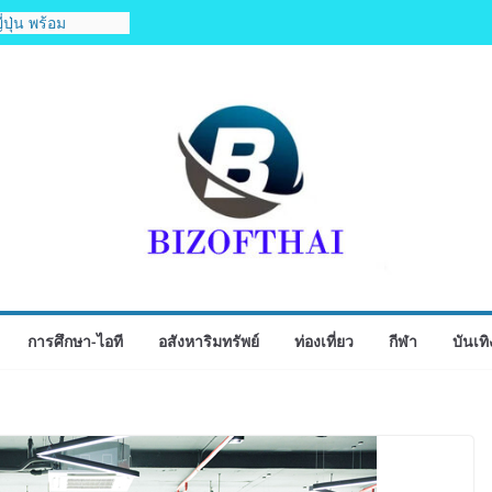
่ปุ่น พร้อม
ทย “เสี่ยนริส”แนะ
ับรองสถิติมวย หลัง
ำปั้นดาวรุ่งวัย 15
งกำปั้นชนะน็อค
รุ่นพี่วัย 19 ปี
 ผ่านเข้ารอบ 8
อลเฮ้าส์ สู่
ด์ในศึกมวยไทย
โครงการพระ
ัวใจ ดวงที่ 184
ริราช
หน้าโครงการ “คืน
การศึกษา-ไอที
อสังหาริมทรัพย์
ท่องเที่ยว
กีฬา
บันเทิ
ว” มอบเอบอนเน่ เด
ข้นแก่ กทม. ส่งต่อ
ูงอายุและกลุ่ม
วทุกพื้นที่
วามคิดเห็น
โครงการรถไฟฟ้า
ยนใหญ่–มหาชัย”