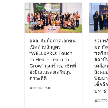
สจล. จับมือภาคเอกชน
รวมพล
เปิดตัวหลักสูตร
มหาวิ
“WELLxPRO: Touch
“เครือ
to Heal – Learn to
สถาบัน
Grow” มุ่งสร้างอาชีพที่
เคลื่อน
ยั่งยืนและส่งเสริมสุข
สังคมอ
ภาวะที่ดี
พัฒนาส
เชื่อถื
20/06/2025
0
ประชาช
26/07/2