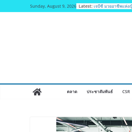
Skip
Latest:
เจบีซี มวยอาชีพแห่งญี
Sunday, August 9, 2026
to
สนับสนุนนักมวยชาวไ
เพิ่มไฟท์แฟ็กซ์ เว็บร
content
บล็อกเล็ก ผิดพลาด
พิตบลู ศิษย์ทรายทอง ก
ปีตัวแทน จ.พะเยาคว
ณัฐพัฒน์ ทองไสล กำปั้น
ตัวแทน จ.สมุทรสาคร
คนสุดท้ายมวยรอบโกลบ
บัลลังก์โลก 108 ปอน
SUPER CHAMP
ภารกิจตำรวจจราจร
ราชดำริ นำส่งอวัยวะห
สำเร็จลุล่วง ณ รพ.ศิ
เอ-พลัสซัพพลาย เดิน
ตลาด
ประชาสัมพันธ์
CSR
ความชุ่มชื้นให้กับผิ
อร์มาโลชั่นยูเรียเข้ม
พลังความห่วงใยสู่ผู้ส
เปราะบางที่ประสบภัยทั่
รฟท. เปิดเวทีรับฟังค
ประชาชน ครั้งที่ 2 
สายสีแดงเข้ม “วงเวี