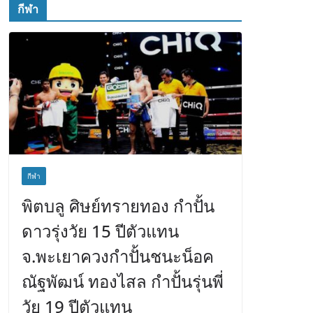
กีฬา
กีฬา
พิตบลู ศิษย์ทรายทอง กำปั้น
ดาวรุ่งวัย 15 ปีตัวแทน
จ.พะเยาควงกำปั้นชนะน็อค
ณัฐพัฒน์ ทองไสล กำปั้นรุ่นพี่
วัย 19 ปีตัวแทน