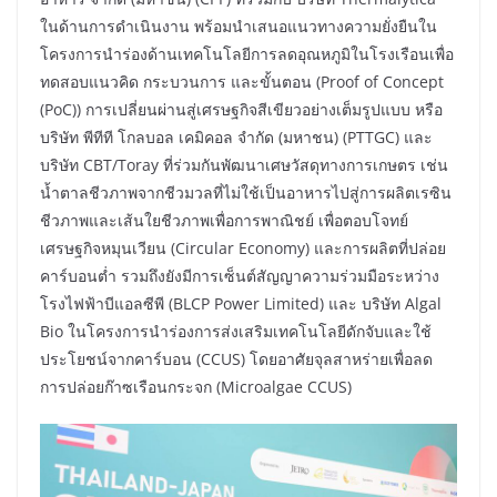
ในด้านการดำเนินงาน พร้อมนำเสนอแนวทางความยั่งยืนใน
โครงการนำร่องด้านเทคโนโลยีการลดอุณหภูมิในโรงเรือนเพื่อ
ทดสอบแนวคิด กระบวนการ และขั้นตอน (Proof of Concept
(PoC)) การเปลี่ยนผ่านสู่เศรษฐกิจสีเขียวอย่างเต็มรูปแบบ หรือ
บริษัท พีทีที โกลบอล เคมิคอล จำกัด (มหาชน) (PTTGC) และ
บริษัท CBT/Toray ที่ร่วมกันพัฒนาเศษวัสดุทางการเกษตร เช่น
น้ำตาลชีวภาพจากชีวมวลที่ไม่ใช้เป็นอาหารไปสู่การผลิตเรซิน
ชีวภาพและเส้นใยชีวภาพเพื่อการพาณิชย์ เพื่อตอบโจทย์
เศรษฐกิจหมุนเวียน (Circular Economy) และการผลิตที่ปล่อย
คาร์บอนต่ำ รวมถึงยังมีการเซ็นต์สัญญาความร่วมมือระหว่าง
โรงไฟฟ้าบีแอลซีพี (BLCP Power Limited) และ บริษัท Algal
Bio ในโครงการนำร่องการส่งเสริมเทคโนโลยีดักจับและใช้
ประโยชน์จากคาร์บอน (CCUS) โดยอาศัยจุลสาหร่ายเพื่อลด
การปล่อยก๊าซเรือนกระจก (Microalgae CCUS)