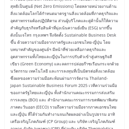
สุทธิเป็นศูนย์ (Net Zero Emissions) โดยหลายหน่วยงานด้าน
สิ่งแวดล้อมโลกได้กำหนดมาตรฐานสิ่งแวดล้อมที่ภาคธุรกิจและ
อุตสาหกรรมต้องปฏิบัติตาม ส่วนผู้บริโภคและคู่ค้านั้นก็ให้ความ
สำคัญกับธุรกิจหรือสินค้าที่มุ่งเน้นความยั่งยืน (ESG) มากขึ้น
ดังนั้นเจโทร กรุงเทพฯ จึงจัดตั้ง Sustainable Business Desk
ขึ้น ด้วยความร่วมมือจากภาครัฐและเอกชนไทย-ญี่ปุ่น โดย
บทบาทสำคัญของศูนย์ฯ มีหน้าที่ช่วยเหลือภาคธุรกิจและ
อุตสาหกรรมทั้งไทยและญี่ปุ่นในการปรับตัวเข้าสู่เศรษฐกิจสี
เขียว (Green Economy) และลดการปล่อยก๊าซเรือนกระจกด้วย
นวัตกรรม เทคโนโลยี และการลงทุนที่เป็นมิตรต่อสิ่งแวดล้อม
ซึ่งผลของความร่วมมือสะท้อนผ่านการจัดงาน Thailand-
Japan Sustainable Business Forum 2025 เวทีความร่วมมือ
ของภาครัฐไทยและญี่ปุ่น ทั้งสำนักงานคณะกรรมการส่งเสริม
การลงทุน (BOI) และ สำนักงานคณะกรรมการเขตพัฒนาพิเศษ
ภาคตะวันออก (EECO) รวมถึงความร่วมมือจากภาคเอกชนไทย
และญี่ปุ่น ที่ได้ร่วมกันทำงานจนเกิดผลอย่างเป็นรูปธรรม อาทิ
เครือเจริญโภคภัณฑ์ (CP Group) และ บริษัท เจริญโภคภัณฑ์
อาหาร จำกัด (มหาชน) (CPF) ที่ร่วมกับ บริษัท Thermalytica