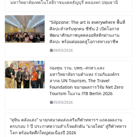
มหาวิทยาลัยเทคโนโลยีราชมงคลธัญบุรี คลองหก ปทุมธานี
“Silpzone: The art is everywhere พื้นที่
ศิลปะสำหรับทุกคน ซีซั่น 2 เปิดโอกาส
พัฒนาศักยภาพบุคคลออทิสติกผ่านงาน
ศิลปะ พร้อมต่อยอดสู่โอกาสทางอาชีพ
09/03/2026
กองทุน ววน. บพข.-สกสว.และ
มหาวิทยาลัยรามคำแหง ร่วมกับองค์กร
สากล UN Tourism, The Travel
Foundation ขยายผลการวิจัย Net Zero
Tourism ในงาน ITB Berlin 2026
05/03/2026
“สุทิน คลังแสง” นายกสมาคมส่งเสริมกีฬาทหารฯ แถลงผลงาน
ครบรอบ 1 ปี ประกาศความสำเร็จผลักดัน “มวยไทย” สู่กีฬาทหาร
โลก พร้อมจัดศึกใหญ่ต่อเนื่องปี 2026