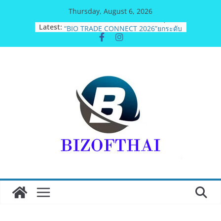
Skip
Thursday, August 6, 2026
to
Latest:
BEDO เดินหน้าจัดกิจกรรมเจรจาธุรกิจ
content
“BIO TRADE CONNECT 2026”ยกระดับ
ผลิตภัณฑ์ท้องถิ่นสู่ตลาดเชิงพาณิชย์
อย่างยั่งยืน
อดีตแข้งดังทีมชาติ ยุคบุกเบิก “วัดสุ
ทธิฯ”รวมพลงาน “สิงห์สะพานปลา” คืน
ถิ่น 8 ส.ค.นี้
สตาร์ทวันนี้ Franchise Expo Thailand
& TESE 2026 วันที่ 6-9 ส.ค.69 ฮอลล์ 6-
8 เมืองทองธานีพบทัพธุรกิจ&แฟรนไชส์
ซัพพลายเออร์สินค้า เติมรายได้ช่วย
เศรษฐกิจไทย ลดใหญ่กว่า 250 บูธ คาด
เงินสะพัด 220 ลบ.
ฟุตซอลไทย เสมอ เวียดนาม 3-3 ลุ้นคว้า
แชมป์คอนติเนนทัล 2026 นัดสุดท้าย
มูลนิธิกองทุนนิยมไทย จับมือ กระทรวง
วัฒนธรรม แถลงเปิดตัวโครงการ
ประกวดอัตลักษณ์อาหารภูมิภาค “รสถิ่น
ไทย” เฟ้นหาเมนูต้นตำรับ 4 ภูมิภาค ดัน
Soft Power สู่ระดับโลก