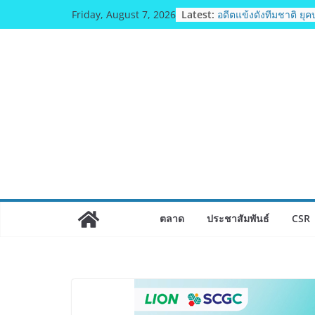
Skip
Latest:
อดีตแข้งดังทีมชาติ ยุคบุ
Friday, August 7, 2026
to
ทธิฯ”รวมพลงาน “สิงห
ถิ่น 8 ส.ค.นี้
content
สตาร์ทวันนี้ Franchi
& TESE 2026 วันที่ 6-9
8 เมืองทองธานีพบทัพธ
ซัพพลายเออร์สินค้า เต
เศรษฐกิจไทย ลดใหญ่กว
เงินสะพัด 220 ลบ.
ฟุตซอลไทย เสมอ เวียด
แชมป์คอนติเนนทัล 202
มูลนิธิกองทุนนิยมไทย 
วัฒนธรรม แถลงเปิดต
ประกวดอัตลักษณ์อาหาร
ไทย” เฟ้นหาเมนูต้นตำร
ตลาด
ประชาสัมพันธ์
CSR
Soft Power สู่ระดับโล
BEDO เดินหน้าจัดกิจก
“BIO TRADE CONNECT
ผลิตภัณฑ์ท้องถิ่นสู่ตล
อย่างยั่งยืน