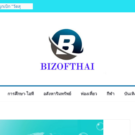
กเบิก “วัดสุ
์สะพานปลา” คืน
se Expo Thailand
 ส.ค.69 ฮอลล์ 6-
ุรกิจ&แฟรนไชส์
ิมรายได้ช่วย
่า 250 บูธ คาด
นาม 3-3 ลุ้นคว้า
6 นัดสุดท้าย
จับมือ กระทรวง
ัวโครงการ
ภูมิภาค “รสถิ่น
ับ 4 ภูมิภาค ดัน
การศึกษา-ไอที
อสังหาริมทรัพย์
ท่องเที่ยว
กีฬา
บันเทิ
ก
รรมเจรจาธุรกิจ
 2026”ยกระดับ
าดเชิงพาณิชย์