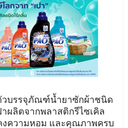
ัวบรรจุภัณฑ์น้ำยาซักผ้าชนิด
ฝาผลิตจากพลาสติกรีไซเคิล
่น คงความหอม และคุณภาพครบ