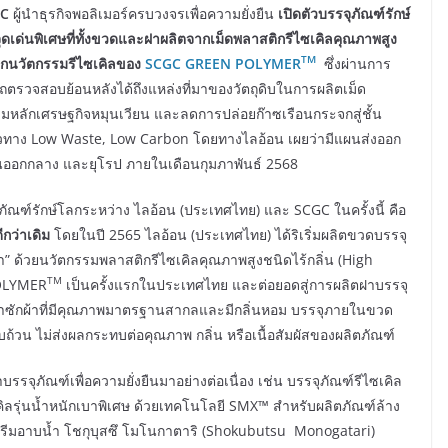
C
ผู้นำธุรกิจพอลิเมอร์ครบวงจรเพื่อความยั่งยืน
เปิดตัวบรรจุภัณฑ์รักษ์
ุดเด่นพิเศษที่ทั้งขวดและฝาผลิตจากเม็ดพลาสติกรีไซเคิลคุณภาพสูง
TM
ากนวัตกรรมรีไซเคิลของ
SCGC GREEN POLYMER
ซึ่งผ่านการ
รวจสอบย้อนหลังได้ถึงแหล่งที่มาของวัตถุดิบในการผลิตเม็ด
ามหลักเศรษฐกิจหมุนเวียน และลดการปล่อยก๊าซเรือนกระจกสู่ชั้น
นวทาง Low Waste, Low Carbon โดยทางไลอ้อน เผยว่ามีแผนส่งออก
นออกกลาง และยุโรป ภายในเดือนกุมภาพันธ์ 2568
ฑ์รักษ์โลกระหว่าง ไลอ้อน (ประเทศไทย) และ SCGC ในครั้งนี้ คือ
ีกว่าเดิม
โดยในปี 2565 ไลอ้อน (ประเทศไทย) ได้ริเริ่มผลิตขวดบรรจุ
ปา” ด้วยนวัตกรรมพลาสติกรีไซเคิลคุณภาพสูงชนิดไร้กลิ่น (High
TM
POLYMER
เป็นครั้งแรกในประเทศไทย และต่อยอดสู่การผลิตฝาบรรจุ
์น้ำยาซักผ้าที่มีคุณภาพมาตรฐานสากลและมีกลิ่นหอม บรรจุภายในขวด
บถ้วน ไม่ส่งผลกระทบต่อคุณภาพ กลิ่น หรือเนื้อสัมผัสของผลิตภัณฑ์
รรจุภัณฑ์เพื่อความยั่งยืนมาอย่างต่อเนื่อง เช่น บรรจุภัณฑ์รีไซเคิล
เคิลรุ่นน้ำหนักเบาพิเศษ ด้วยเทคโนโลยี SMX™ สำหรับผลิตภัณฑ์ล้าง
ครีมอาบน้ำ โชกุบุสซึ โมโนกาตาริ (Shokubutsu Monogatari)