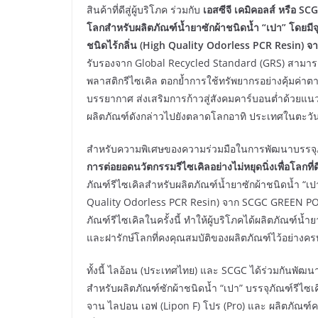
สินค้าที่ดีสู่ผู้บริโภค ร่วมกับ
เอสซีจี เคมิคอลส์ หรือ
SCG
โลกสำหรับผลิตภัณฑ์น้ำยาซักผ้าชนิดน้ำ “เปา” โดยมีจ
ชนิดไร้กลิ่น (
High Quality Odorless PCR Resin) จ
รับรองจาก Global Recycled Standard (GRS) สามารถต
พลาสติกรีไซเคิล ตอกย้ำการใช้ทรัพยากรอย่างคุ้มค่าต
บรรยากาศ ส่งเสริมการก้าวสู่สังคมคาร์บอนต่ำด้วยแ
ผลิตภัณฑ์ดังกล่าวไปยังตลาดโลกอาทิ ประเทศในตะวั
สำหรับความพิเศษของความร่วมมือในการพัฒนาบรรจุภัณ
การต่อยอดนวัตกรรมรีไซเคิลอย่างไม่หยุดนิ่งเพื่อโลกที่ด
ภัณฑ์รีไซเคิลสำหรับผลิตภัณฑ์น้ำยาซักผ้าชนิดน้ำ “เ
Quality Odorless PCR Resin) จาก SCGC GREEN 
ภัณฑ์รีไซเคิลในครั้งนี้ ทำให้ผู้บริโภคได้ผลิตภัณฑ
และฝารักษ์โลกที่คงคุณสมบัติของผลิตภัณฑ์ไว้อย่างคร
ทั้งนี้ ไลอ้อน (ประเทศไทย) และ SCGC ได้ร่วมกันพัฒนาบ
สำหรับผลิตภัณฑ์ซักผ้าชนิดน้ำ “เปา” บรรจุภัณฑ์รีไซ
จาน ไลปอน เอฟ (Lipon F) โปร (Pro) และ ผลิตภัณฑ์