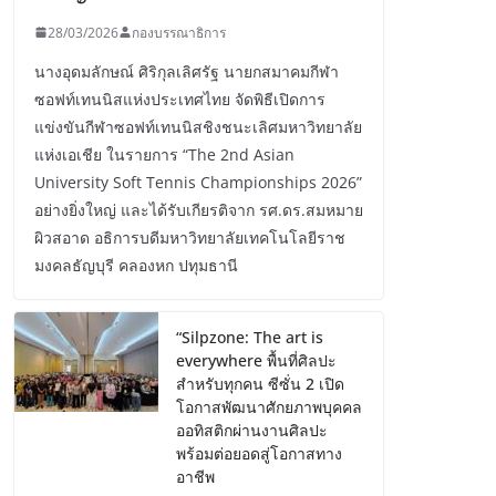
28/03/2026
กองบรรณาธิการ
นางอุดมลักษณ์ ศิริกุลเลิศรัฐ นายกสมาคมกีฬา
ซอฟท์เทนนิสแห่งประเทศไทย จัดพิธีเปิดการ
แข่งขันกีฬาซอฟท์เทนนิสชิงชนะเลิศมหาวิทยาลัย
แห่งเอเชีย ในรายการ “The 2nd Asian
University Soft Tennis Championships 2026”
อย่างยิ่งใหญ่ และได้รับเกียรติจาก รศ.ดร.สมหมาย
ผิวสอาด อธิการบดีมหาวิทยาลัยเทคโนโลยีราช
มงคลธัญบุรี คลองหก ปทุมธานี
“Silpzone: The art is
everywhere พื้นที่ศิลปะ
สำหรับทุกคน ซีซั่น 2 เปิด
โอกาสพัฒนาศักยภาพบุคคล
ออทิสติกผ่านงานศิลปะ
พร้อมต่อยอดสู่โอกาสทาง
อาชีพ