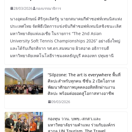
28/03/2026
กองบรรณาธิการ
นางอุดมลักษณ์ ศิริกุลเลิศรัฐ นายกสมาคมกีฬาซอฟท์เทนนิสแห่ง
ประเทศไทย จัดพิธีเปิดการแข่งขันกีฬาซอฟท์เทนนิสชิงชนะเลิศ
มหาวิทยาลัยแห่งเอเชีย ในรายการ “The 2nd Asian
University Soft Tennis Championships 2026” อย่างยิ่งใหญ่
และได้รับเกียรติจาก รศ.ดร.สมหมาย ผิวสอาด อธิการบดี
มหาวิทยาลัยเทคโนโลยีราชมงคลธัญบุรี คลองหก ปทุมธานี
“Silpzone: The art is everywhere พื้นที่
ศิลปะสำหรับทุกคน ซีซั่น 2 เปิดโอกาส
พัฒนาศักยภาพบุคคลออทิสติกผ่านงาน
ศิลปะ พร้อมต่อยอดสู่โอกาสทางอาชีพ
09/03/2026
กองทุน ววน. บพข.-สกสว.และ
มหาวิทยาลัยรามคำแหง ร่วมกับองค์กร
สากล UN Tourism, The Travel