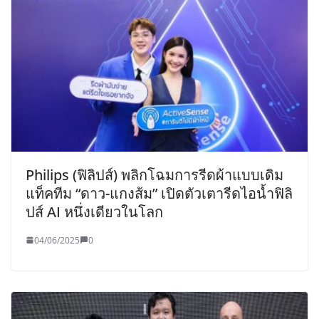
Philips (ฟิลิปส์) พลิกโฉมการรีดผ้าแบบเดิม
แท็คทีม “ดาว-แกงส้ม” เปิดตัวเตารีดไอน้ำฟิลิ
ปส์ AI หนึ่งเดียวในโลก
04/06/2025
0