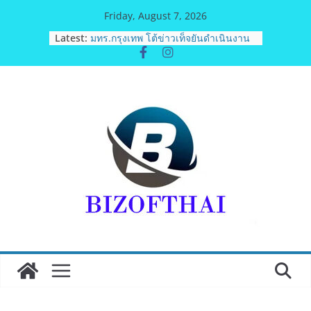
Skip
Friday, August 7, 2026
to
Latest:
มทร.กรุงเทพ โต้ข่าวเท็จยันดำเนินงาน
content
ตามธรรมาภิบาล แจงชัด MOU–
หลักสูตร–วีซ่าถูกต้องตามกฎหมาย พร้อม
จ่อดำเนินคดีผู้บิดเบือนข้อมูล
ฟุตซอลไทย พ่าย รัสเซีย 1-7 ส่งท้าย
รายการ คอนติเนนทัล ฟุตซอล
แชมเปี้ยนชิพ 2026
ททท. เดินหน้ารุกตลาด Corporate
Travel ดึงเอเย่นต์กว่า 52 บริษัท ทดสอบ
เส้นทางท่องเที่ยว Corporate ยกระดับ
ภาคตะวันออกสู่จุดหมายปลายทาง
คุณภาพ
ททท. ต้อนรับเที่ยวบินปฐมฤกษ์สายการ
บิน TransNusa Airlines เส้นทาง
จาการ์ตา-กรุงเทพฯ เสริม Air
Connectivity ดึงนักท่องเที่ยวคุณภาพ
จากอินโดนีเซีย เริ่มเที่ยวแรกบินแรก 6
สิงหาคมนี้
ม.วลัยลักษณ์ จับมือ รพ.กรุงเทพสิริโรจน์
ยกระดับสารสนเทศการแพทย์-