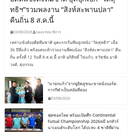
ทธิฯ”รวมพลงาน “สิงห์สะพานปลา”
คืนถิ่น 8 ส.ค.นี้
03/08/2026
กองบรรณาธิการ
เหล่าแข้งดังอดีตทีมชาติ ยุคแรกเริ่มทีมลูกหนัง “วัดสุทธิฯ” เมื่อ
36 ปีที่แล้ว พร้อมตบเท้าร่วมงานพี่พบน้อง “สิงห์สะพานปลา” คืน
ถิ่น ครั้งที่ 12 วันที่ 8 ส.ค.นี้ อาทิ อภิสิทธิ์ ไข่แก้ว, ธวัชชัย มาติ
วงศ์, สุบรรณ
“นายกแก้ว”จากยูยิตสูชนะขาดนั่งบอร์ด
การกีฬาเป็นสมัยที่สอง
03/08/2026
ฟุตซอลไทย พร้อมเปิดศึก Continental
Futsal Championship 2026หมี ยกทัวร์
นาเมนต์ระดับโลก ได้ปะทะ 4 ชาติที่ผ่าน