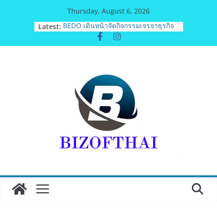
Skip
Thursday, August 6, 2026
to
Latest:
BEDO เดินหน้าจัดกิจกรรมเจรจาธุรกิจ
content
“BIO TRADE CONNECT 2026”ยกระดับ
ผลิตภัณฑ์ท้องถิ่นสู่ตลาดเชิงพาณิชย์
อย่างยั่งยืน
อดีตแข้งดังทีมชาติ ยุคบุกเบิก “วัดสุ
ทธิฯ”รวมพลงาน “สิงห์สะพานปลา” คืน
ถิ่น 8 ส.ค.นี้
“นายกแก้ว”จากยูยิตสูชนะขาดนั่งบอร์ด
การกีฬาเป็นสมัยที่สอง
เครือข่ายลดบริโภคเค็ม ผลิตกิจกรรมสื่อ
สร้างสรรค์บทเพลงรณรงค์เครือข่ายลด
เค็ม ชื่อเพลง “ด้วยความห่วงไต”
มูลนิธิกองทุนนิยมไทย จับมือ กระทรวง
วัฒนธรรม แถลงเปิดตัวโครงการ
ประกวดอัตลักษณ์อาหารภูมิภาค “รสถิ่น
ไทย” เฟ้นหาเมนูต้นตำรับ 4 ภูมิภาค ดัน
Soft Power สู่ระดับโลก