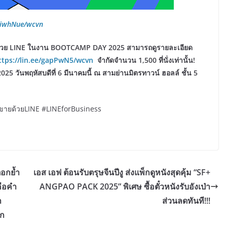
/viwhNue/wcvn
ายด้วย LINE ในงาน BOOTCAMP DAY 2025 สามารถดูรายละเอียด
ttps://lin.ee/gapPwN5/wcvn
จำกัดจำนวน 1,500 ที่นั่งเท่านั้น!
025 วันพฤหัสบดีที่ 6 มีนาคมนี้ ณ สามย่านมิตรทาวน์ ฮอลล์ ชั้น 5
ายด้วยLINE #LINEforBusiness
อกย้ำ
เอส เอฟ ต้อนรับตรุษจีนปีงู ส่งแพ็กดูหนังสุดคุ้ม “SF+
คือคำ
ANGPAO PACK 2025” พิเศษ ซื้อตั๋วหนังรับอังเป่า
า
ส่วนลดทันที!!!
ลก