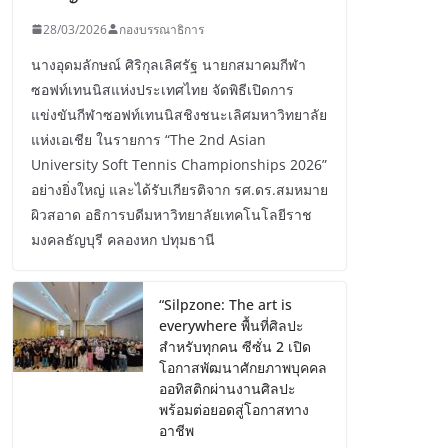
28/03/2026
กองบรรณาธิการ
นางอุดมลักษณ์ ศิริกุลเลิศรัฐ นายกสมาคมกีฬา
ซอฟท์เทนนิสแห่งประเทศไทย จัดพิธีเปิดการ
แข่งขันกีฬาซอฟท์เทนนิสชิงชนะเลิศมหาวิทยาลัย
แห่งเอเชีย ในรายการ “The 2nd Asian
University Soft Tennis Championships 2026”
อย่างยิ่งใหญ่ และได้รับเกียรติจาก รศ.ดร.สมหมาย
ผิวสอาด อธิการบดีมหาวิทยาลัยเทคโนโลยีราช
มงคลธัญบุรี คลองหก ปทุมธานี
“Silpzone: The art is
everywhere พื้นที่ศิลปะ
สำหรับทุกคน ซีซั่น 2 เปิด
โอกาสพัฒนาศักยภาพบุคคล
ออทิสติกผ่านงานศิลปะ
พร้อมต่อยอดสู่โอกาสทาง
อาชีพ