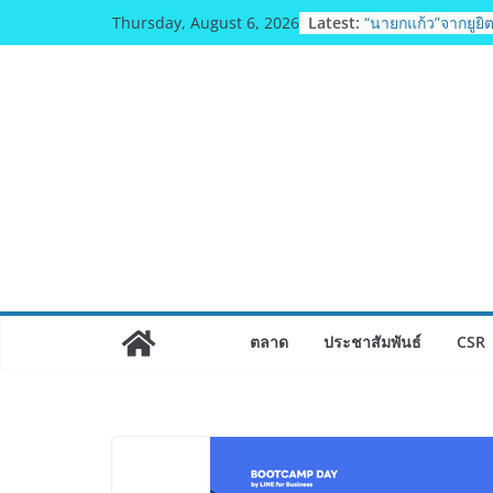
Skip
อดีตแข้งดังทีมชาติ ย
Latest:
Thursday, August 6, 2026
to
ทธิฯ”รวมพลงาน “ส
ถิ่น 8 ส.ค.นี้
content
“นายกแก้ว”จากยูยิ
การกีฬาเป็นสมัยที่
ฟุตซอลไทย เสมอ เว
แชมป์คอนติเนนทัล 
มูลนิธิกองทุนนิยม
วัฒนธรรม แถลงเป
ประกวดอัตลักษณ์อา
ไทย” เฟ้นหาเมนูต้น
Soft Power สู่ระดั
BEDO เดินหน้าจัดก
“BIO TRADE CONN
ผลิตภัณฑ์ท้องถิ่นส
ตลาด
ประชาสัมพันธ์
CSR
อย่างยั่งยืน