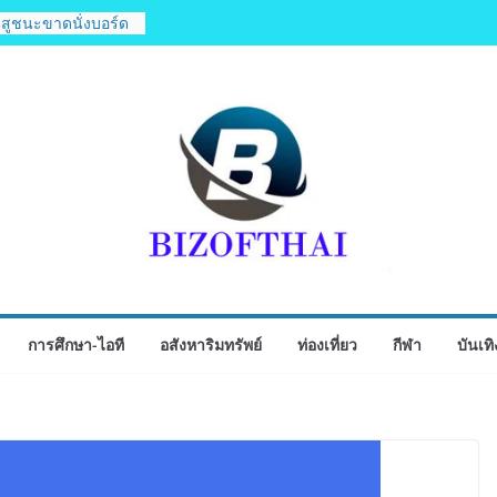
ุคบุกเบิก “วัดสุ
ิงห์สะพานปลา” คืน
ตสูชนะขาดนั่งบอร์ด
สอง
ียดนาม 3-3 ลุ้นคว้า
2026 นัดสุดท้าย
ไทย จับมือ กระทรวง
ิดตัวโครงการ
หารภูมิภาค “รสถิ่น
ตำรับ 4 ภูมิภาค ดัน
บโลก
ิจกรรมเจรจาธุรกิจ
ECT 2026”ยกระดับ
ู่ตลาดเชิงพาณิชย์
การศึกษา-ไอที
อสังหาริมทรัพย์
ท่องเที่ยว
กีฬา
บันเทิ