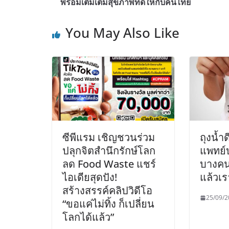
พร้อมเติมเต็มสุขภาพที่ดีให้กับคนไทย
You May Also Like
ซีพีแรม เชิญชวนร่วม
ถุงน้ำ
ปลุกจิตสำนึกรักษ์โลก
แพทย์
ลด Food Waste แชร์
บางคน
ไอเดียสุดปัง!
แล้วเร
สร้างสรรค์คลิปวิดีโอ
25/09/2
“ขอแค่ไม่ทิ้ง ก็เปลี่ยน
โลกได้แล้ว”